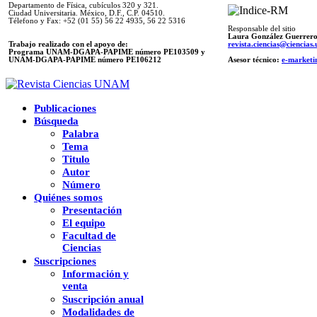
Departamento de Física, cubículos 320 y 321.
Ciudad Universitaria. México, D.F., C.P. 04510.
Télefono y Fax: +52 (01 55) 56 22 4935, 56 22 5316
Responsable del sitio
Laura González Guerrer
Trabajo realizado con el apoyo de:
revista.ciencias@ciencia
Programa UNAM-DGAPA-PAPIME número PE103509 y
UNAM-DGAPA-PAPIME
número PE106212
Asesor técnico:
e-marketi
Publicaciones
Búsqueda
Palabra
Tema
Titulo
Autor
Número
Quiénes somos
Presentación
El equipo
Facultad de
Ciencias
Suscripciones
Información y
venta
Suscripción anual
Modalidades de