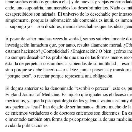
tiene sueños eróticos gracias a ella) y de nuevas y viejas enfermedad
ende, uno supondría, innumerables los descubrimientos. Nada es más 
desapercibidos son miríada. El universo de lo desechable por intrasc
simplemente, porque la información ahí contenida es inútil, es inme
—supongo yo— son doctores, menos desechables que las ideas gener
A pesar de saber muchas veces la verdad, somos suficientemente doc
investigación inmadura que, por tanto, resulta altamente mortal. ¿C
estamos haciendo? ¿Complicidad? ¿Enajenación? O bien, ¿cómo inco
no siempre deseable? Es probable que una de las formas menos reco
ésta; la de perpetuar costumbres a sabiendas de su inutilidad —escri
sino porque se debe hacerlo— o tal vez, juntar personas y transform
“porque toca”, o recetar porque representa una obligación.
El dogma anterior se ha denominado “escribir o perecer”, esto es, pu
England Journal of Medicine. Es injusto que igualemos el deceso de 
mexicanos, ya que la psicopatología de los galenos vecinos es muy di
sus pacientes “casi” han dejado de ser humanos, difiere mucho de la
de enfermos verdaderos o de doctores enfermos son diferentes. En 
e inventado también otra forma de psicopatología; la de una medici
ávida de publicaciones.