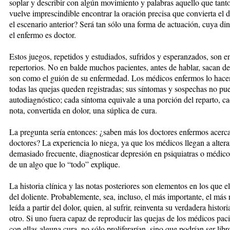
soplar y describir con algún movimiento y palabras aquello que tanto
vuelve imprescindible encontrar la oración precisa que convierta el 
el escenario anterior? Será tan sólo una forma de actuación, cuya d
el enfermo es doctor.
Estos juegos, repetidos y estudiados, sufridos y esperanzados, son 
repertorios. No en balde muchos pacientes, antes de hablar, sacan de
son como el guión de su enfermedad. Los médicos enfermos lo hacen 
todas las quejas queden registradas; sus síntomas y sospechas no pu
autodiagnóstico; cada síntoma equivale a una porción del reparto, ca
nota, convertida en dolor, una súplica de cura.
La pregunta sería entonces: ¿saben más los doctores enfermos acerc
doctores? La experiencia lo niega, ya que los médicos llegan a altera
demasiado frecuente, diagnosticar depresión en psiquiatras o médico
de un algo que lo “todo” explique.
La historia clínica y las notas posteriores son elementos en los que 
del doliente. Probablemente, sea, incluso, el más importante, el más r
leída a partir del dolor, quien, al sufrir, reinventa su verdadera histo
otro. Si uno fuera capaz de reproducir las quejas de los médicos pac
con ellas alguna cura, no sólo proliferarían, sino que podrían ser lib