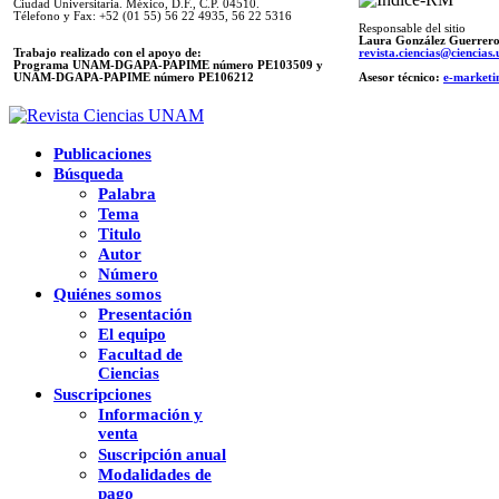
Ciudad Universitaria. México, D.F., C.P. 04510.
Télefono y Fax: +52 (01 55) 56 22 4935, 56 22 5316
Responsable del sitio
Laura González Guerrer
Trabajo realizado con el apoyo de:
revista.ciencias@ciencia
Programa UNAM-DGAPA-PAPIME número PE103509 y
UNAM-DGAPA-PAPIME
número PE106212
Asesor técnico:
e-marketi
Publicaciones
Búsqueda
Palabra
Tema
Titulo
Autor
Número
Quiénes somos
Presentación
El equipo
Facultad de
Ciencias
Suscripciones
Información y
venta
Suscripción anual
Modalidades de
pago