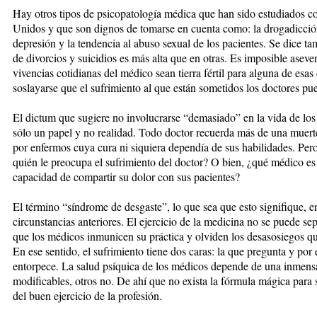
Hay otros tipos de psicopatología médica que han sido estudiados 
Unidos y que son dignos de tomarse en cuenta como: la drogadicción
depresión y la tendencia al abuso sexual de los pacientes. Se dice ta
de divorcios y suicidios es más alta que en otras. Es imposible asevera
vivencias cotidianas del médico sean tierra fértil para alguna de esa
soslayarse que el sufrimiento al que están sometidos los doctores p
El dictum que sugiere no involucrarse “demasiado” en la vida de los 
sólo un papel y no realidad. Todo doctor recuerda más de una muer
por enfermos cuya cura ni siquiera dependía de sus habilidades. Pero
quién le preocupa el sufrimiento del doctor? O bien, ¿qué médico es
capacidad de compartir su dolor con sus pacientes?
El término “síndrome de desgaste”, lo que sea que esto signifique, 
circunstancias anteriores. El ejercicio de la medicina no se puede se
que los médicos inmunicen su práctica y olviden los desasosiegos que
En ese sentido, el sufrimiento tiene dos caras: la que pregunta y por 
entorpece. La salud psíquica de los médicos depende de una inmensa
modificables, otros no. De ahí que no exista la fórmula mágica para s
del buen ejercicio de la profesión.