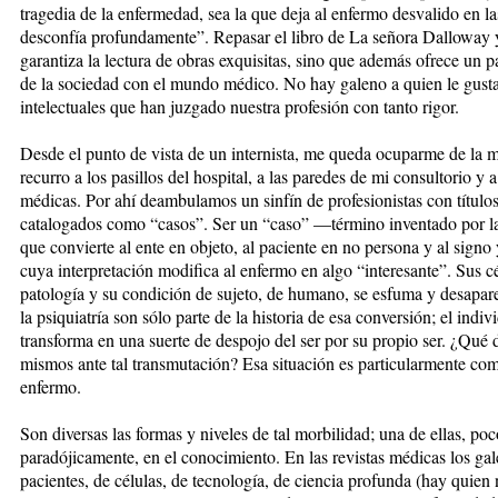
tragedia de la enfermedad, sea la que deja al enfermo desvalido en l
desconfía profundamente”. Repasar el libro de La señora Dalloway y
garantiza la lectura de obras exquisitas, sino que además ofrece un 
de la sociedad con el mundo médico. No hay galeno a quien le gustar
intelectuales que han juzgado nuestra profesión con tanto rigor.
Desde el punto de vista de un internista, me queda ocuparme de la m
recurro a los pasillos del hospital, a las paredes de mi consultorio y a
médicas. Por ahí deambulamos un sinfín de profesionistas con título
catalogados como “casos”. Ser un “caso” —término inventado por l
que convierte al ente en objeto, al paciente en no persona y al signo
cuya interpretación modifica al enfermo en algo “interesante”. Sus c
patología y su condición de sujeto, de humano, se esfuma y desapar
la psiquiatría son sólo parte de la historia de esa conversión; el indi
transforma en una suerte de despojo del ser por su propio ser. ¿Qué
mismos ante tal transmutación? Esa situación es particularmente co
enfermo.
Son diversas las formas y niveles de tal morbilidad; una de ellas, po
paradójicamente, en el conocimiento. En las revistas médicas los g
pacientes, de células, de tecnología, de ciencia profunda (hay quien