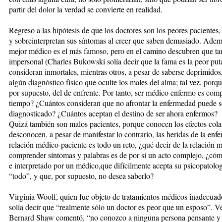
partir del dolor la verdad se convierte en realidad.
Regreso a las hipótesis de que los doctores son los peores paciente
y sobreinterpretan sus síntomas al creer que saben demasiado. Adem
mejor médico es el más famoso, pero en el camino descubren que ta
impersonal (Charles Bukowski solía decir que la fama es la peor put
consideran inmortales, mientras otros, a pesar de saberse deprimid
algún diagnóstico físico que oculte los males del alma; tal vez, porqu
por supuesto, del de enfrente. Por tanto, ser médico enfermo es comp
tiempo? ¿Cuántos consideran que no afrontar la enfermedad puede se
diagnosticado? ¿Cuántos aceptan el destino de ser ahora enfermos?
Quizá también son malos pacientes, porque conocen los efectos cola
desconocen, a pesar de manifestar lo contrario, las heridas de la en
relación médico-paciente es todo un reto, ¿qué decir de la relación 
comprender síntomas y palabras es de por sí un acto complejo, ¿cómo
e interpretado por un médico,que difícilmente acepta su psicopatolog
“todo”, y que, por supuesto, no desea saberlo?
Virginia Woolf, quien fue objeto de tratamientos médicos inadecuad
solía decir que “realmente sólo un doctor es peor que un esposo”. 
Bernard Shaw comentó, “no conozco a ninguna persona pensante y b