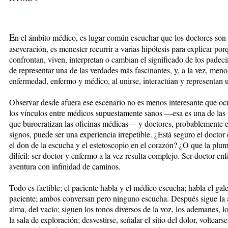
E
n el ámbito médico, es lugar común escuchar que los doctores son l
aseveración, es menester recurrir a varias hipótesis para explicar por
confrontan, viven, interpretan o cambian el significado de los padec
de representar una de las verdades más fascinantes, y, a la vez, meno
enfermedad, enfermo y médico, al unirse, interactúan y representan u
Observar desde afuera ese escenario no es menos interesante que ocu
los vínculos entre médicos supuestamente sanos —esa es una de las 
que burocratizan las oficinas médicas— y doctores, probablemente 
signos, puede ser una experiencia irrepetible. ¿Está seguro el docto
el don de la escucha y el estetoscopio en el corazón? ¿O que la plu
difícil: ser doctor y enfermo a la vez resulta complejo. Ser doctor-en
aventura con infinidad de caminos.
Todo es factible; el paciente habla y el médico escucha; habla el gal
paciente; ambos conversan pero ninguno escucha. Después sigue la ac
alma, del vacío; siguen los tonos diversos de la voz, los ademanes, l
la sala de exploración; desvestirse, señalar el sitio del dolor, voltears