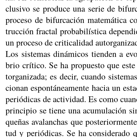
clu­si­vo se pro­du­ce una se­rie de bi­f
pro­ce­so de bifur­ca­ción ma­te­má­ti­ca
truc­ción frac­tal pro­ba­bi­lís­ti­ca de­pen­
un pro­ce­so de cri­ti­ca­lidad au­tor­ga­ni­za­
Los sis­te­mas di­ná­mi­cos tien­den a evo­l
brio crí­ti­co. Se ha pro­pues­to que este 
tor­ga­ni­za­da; es de­cir, cuan­do sis­te­ma
cio­nan es­pon­tá­nea­men­te ha­cia un es­ta
pe­rió­di­cas de ac­ti­vi­dad. Es co­mo cuan
prin­ci­pio se tie­ne una acu­mu­la­ción s
que­ñas ava­lan­chas que pos­te­rior­men­t
tud y pe­rió­di­cas. Se ha con­si­de­ra­do