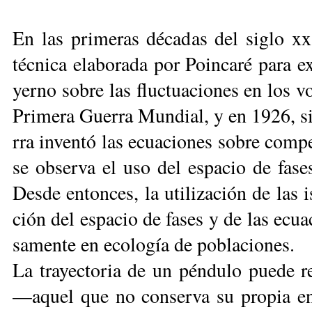
En las pri­me­ras dé­ca­das del si­glo xx, 
téc­ni­ca elaborada por Poin­ca­ré para ex­
yer­no so­bre las fluc­tua­cio­nes en los v
Pri­me­ra Gue­rra Mun­dial, y en 1926, si­
rra in­ven­tó las ecua­cio­nes so­bre com­pe­
se ob­ser­va el uso del es­pa­cio de fa­ses
Des­de en­ton­ces, la uti­li­za­ción de las 
ción del es­pa­cio de fa­ses y de las ecua­
sa­men­te en eco­lo­gía de po­bla­cio­nes.
La tra­yec­to­ria de un pén­du­lo pue­de re­
—aquel que no con­ser­va su pro­pia ene