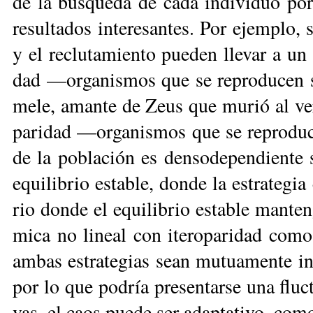
de la bús­que­da de ca­da in­di­vi­duo por
re­sul­ta­dos in­te­re­san­tes. Por ejem­plo,
y el re­clu­ta­mien­to pue­den lle­var a un
dad —or­ga­nis­mos que se re­pro­du­cen 
me­le, aman­te de Zeus que mu­rió al ver
pa­ri­dad —or­ga­nis­mos que se re­pro­d
de la po­bla­ción es den­so­de­pen­dien­te s
equi­li­brio es­ta­ble, don­de la es­tra­te­gia
rio don­de el equi­li­brio es­ta­ble man­te
mi­ca no li­neal con ite­ro­pa­ri­dad co­mo 
am­bas es­tra­te­gias sean mu­tua­men­te in­v
por lo que po­dría pre­sen­tar­se una fluc­tu
vas, el caos pue­de ser adap­ta­ti­vo, co­m