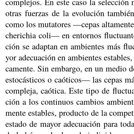
com­ple­jos. En es­te ca­so la se­lec­ción 
otras fuer­zas de la evo­lu­ción tam­bién 
co­mo los mu­ta­to­res —ce­pas al­ta­men­te
che­ri­chia co­li— en en­tor­nos fluc­tuan
ción se adap­tan en am­bien­tes más fluc
yor ade­cua­ción en am­bien­tes es­ta­bles,
ca­men­te. Sin em­bar­go, en un me­dio 
es­to­cás­ti­cos o caó­ti­cos— las ce­pas 
com­ple­ja, caó­ti­ca. Es­te ti­po de fluc­t
ción a los con­ti­nuos cam­bios am­bien­ta­l
men­te es­ta­bles, pro­duc­to de la com­pe­t
es­ta­do de ma­yor ade­cua­ción pa­ra to­d