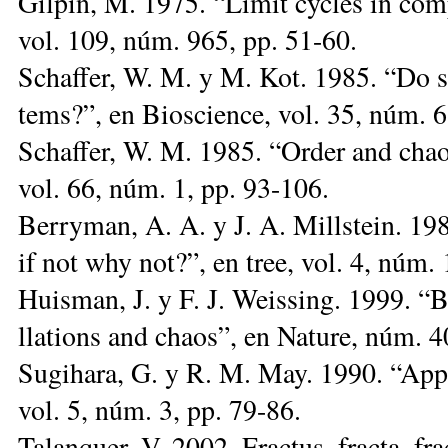
Gil­pin, M. 1975. “Li­mit cy­cles in com­
vol. 109, núm. 965, pp. 51-60.
Schaf­fer, W. M. y M. Kot. 1985. “Do stran
tems?”, en Bios­cien­ce, vol. 35, núm. 
Schaf­fer, W. M. 1985. “Or­der and chaos 
vol. 66, núm. 1, pp. 93-106.
Berry­man, A. A. y J. A. Mills­tein. 1989
if not why not?”, en tree, vol. 4, núm. 
Huis­man, J. y F. J. Weis­sing. 1999. “Bio
lla­tions and chaos”, en Na­tu­re, núm. 
Su­gi­ha­ra, G. y R. M. May. 1990. “Ap­pli
vol. 5, núm. 3, pp. 79-86.
Ta­lan­quer, V. 2002. Frac­tus, frac­ta, frac­t