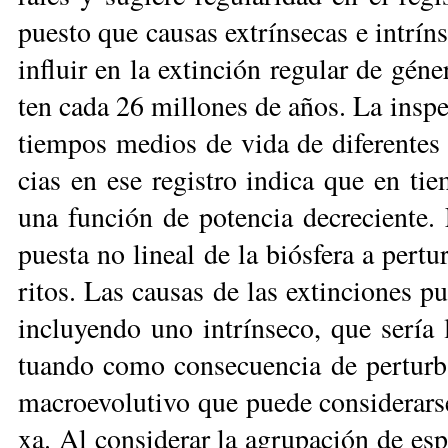
pues­to que cau­sas ex­trín­se­cas e in­trín­
in­fluir en la ex­tin­ción re­gu­lar de gé­n
ten ca­da 26 mi­llo­nes de años. La ins­pec
tiem­pos me­dios de vida de di­fe­ren­tes 
cias en ese re­gis­tro in­di­ca que en tiem
una fun­ción de po­ten­cia de­cre­cien­te
pues­ta no li­neal de la biós­fe­ra a per­t
ri­tos. Las cau­sas de las ex­tin­cio­nes pu
in­clu­yen­do uno in­trín­se­co, que se­ría 
tuan­do co­mo con­se­cuen­cia de per­tur­ba
ma­croe­vo­lu­ti­vo que pue­de con­si­de­rar
xa. Al con­si­de­rar la agru­pa­ción de es­