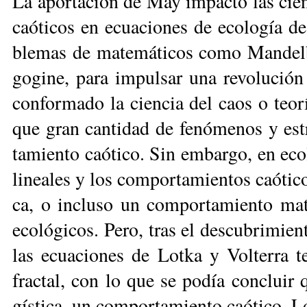
La apor­ta­ción de May im­pac­tó las cien­
caó­ti­cos en ecua­cio­nes de eco­lo­gía d
ble­mas de ma­te­má­ti­cos co­mo Man­del
go­gi­ne, pa­ra im­pul­sar una re­vo­lu­ción 
con­for­ma­do la cien­cia del caos o teo­r
que gran can­ti­dad de fe­nó­me­nos y es­tr
ta­mien­to caó­ti­co. Sin em­bar­go, en eco­
li­nea­les y los com­por­ta­mien­tos caó­ti­
ca, o in­clu­so un com­por­ta­mien­to ma­t
eco­ló­gi­cos. Pe­ro, tras el des­cu­bri­m
las ecua­cio­nes de Lot­ka y Vol­te­rra t
frac­tal, con lo que se po­día con­cluir
gís­ti­ca, un com­por­ta­mien­to caó­ti­co. Lo