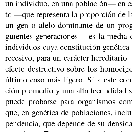
un in­di­vi­duo, en una po­bla­ción— en ca­
to —que re­pre­sen­ta la pro­por­ción de la
un gen o ale­lo do­mi­nan­te de un pro­ge
guien­tes ge­ne­ra­cio­nes— es la me­dia
in­di­vi­duos cu­ya cons­ti­tu­ción ge­né­ti­
re­ce­si­vo, pa­ra un ca­rác­ter he­re­di­ta­r
efec­to des­truc­ti­vo so­bre los ho­mo­ci
úl­ti­mo ca­so más li­ge­ro. Si a es­te co
ción pro­me­dio y una alta fe­cun­di­dad se
pue­de pro­bar­se pa­ra or­ga­nis­mos co­
que, en ge­né­ti­ca de po­bla­cio­nes, in­cl
pen­den­cia, que de­pen­de de su den­si­d