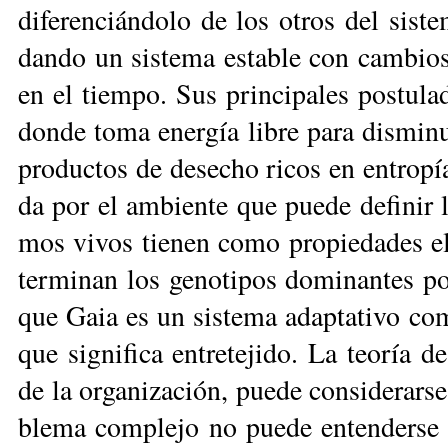
di­fe­ren­cián­do­lo de los otros del sis­t
dan­do un sis­te­ma es­ta­ble con cam­bios 
en el tiem­po. Sus prin­ci­pa­les pos­tu­la
don­de to­ma ener­gía li­bre pa­ra dis­mi­nu
pro­duc­tos de de­se­cho ri­cos en en­tro­pía
da por el am­bien­te que pue­de de­fi­nir la
mos vi­vos tie­nen co­mo pro­pie­da­des el
ter­mi­nan los ge­no­ti­pos do­mi­nan­tes po
que Gaia es un sis­te­ma adap­ta­ti­vo com
que sig­ni­fi­ca en­tre­te­ji­do. La teo­ría
de la or­ga­ni­za­ción, pue­de con­si­de­rar­
ble­ma com­ple­jo no pue­de en­ten­der­se 