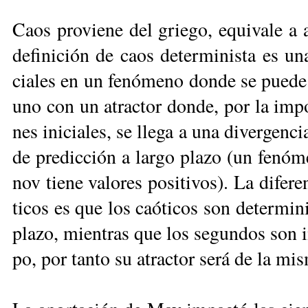
Caos pro­vie­ne del grie­go, equi­va­le a 
de­fi­ni­ción de caos de­ter­mi­nis­ta es una
cia­les en un fe­nó­me­no don­de se pue­de
uno con un atrac­tor don­de, por la im­po­s
nes ini­cia­les, se lle­ga a una di­ver­gen­ci
de pre­dic­ción a lar­go pla­zo (un fe­nó­m
nov tie­ne va­lo­res po­si­ti­vos). La di­fe­r
ti­cos es que los caó­ti­cos son de­ter­mi­ni
pla­zo, mien­tras que los se­gun­dos son i
po, por tan­to su atrac­tor se­rá de la mis