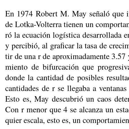
En 1974 Ro­bert M. May se­ña­ló que in­
de Lot­ka-Vol­te­rra tie­nen un com­por­ta­
ró la ecua­ción lo­gís­ti­ca de­sa­rro­lla­d
y per­ci­bió, al gra­fi­car la ta­sa de cre­c
tir de una r de apro­xi­ma­da­men­te 3.57
mien­to de bi­fur­ca­ción que pro­gre­si­
don­de la can­ti­dad de po­si­bles re­sul­ta­
can­ti­da­des de r se lle­ga­ba a ven­ta­nas 
Es­to es, May des­cu­brió un caos de­ter­
Con r me­nor que 4 se al­can­za un es­ta­
quier es­ca­la, es­to es, un com­por­ta­mien­