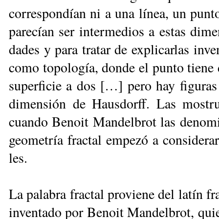
co­rres­pon­dían ni a una lí­nea, un pun­t
pa­re­cían ser in­ter­me­dios a es­tas di­m
da­des y pa­ra tra­tar de ex­pli­car­las in­v
co­mo to­po­lo­gía, don­de el pun­to tie­ne
su­per­fi­cie a dos […] pe­ro hay fi­gu­ra
di­men­sión de Haus­dorff. Las mos­truo­
cuan­do Be­noit Man­del­brot las de­no­mi­
geo­me­tría frac­tal em­pe­zó a con­si­de­ra
les.
La pa­la­bra frac­tal pro­vie­ne del la­tín fr
in­ven­ta­do por Be­noit Man­del­brot, quien