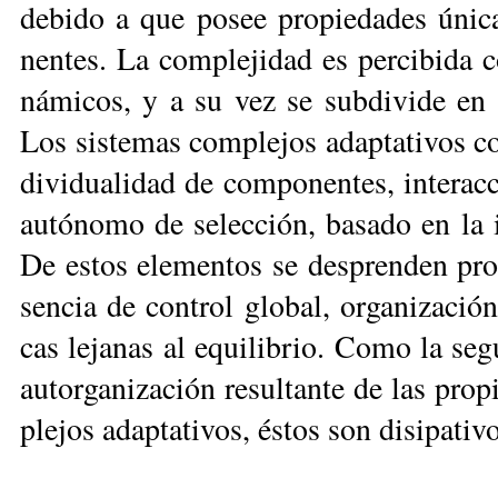
de­bi­do a que po­see pro­pie­da­des úni­
nen­tes. La com­ple­ji­dad es per­ci­bi­da
ná­mi­cos, y a su vez se sub­di­vi­de en si
Los sis­te­mas com­ple­jos adap­ta­ti­vos co
di­vi­dua­li­dad de com­po­nen­tes, in­te­ra
au­tó­no­mo de se­lec­ción, ba­sa­do en la i
De es­tos ele­men­tos se des­pren­den pro­
sen­cia de con­trol glo­bal, or­ga­ni­za­ción
cas le­ja­nas al equi­li­brio. Co­mo la se­g
au­tor­ga­ni­za­ción re­sul­tan­te de las pr
ple­jos adap­ta­ti­vos, és­tos son di­si­pa­ti­v