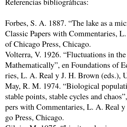
Re­fe­ren­cias bi­blio­grá­fi­cas:
For­bes, S. A. 1887. “The la­ke as a mi­
Clas­sic Pa­pers with Com­men­ta­ries, L.
of Chi­ca­go Press, Chi­ca­go.
Vol­te­rra, V. 1926. “Fluc­tua­tions in the
Mat­he­ma­ti­cally”, en Foun­da­tions of 
ries, L. A. Real y J. H. Brown (eds.), Un
May, R. M. 1974. “Bio­lo­gi­cal po­pu­la­t
sta­ble points, sta­ble cy­cles and chaos”
pers with Com­men­ta­ries, L. A. Real y 
go Press, Chi­ca­go.