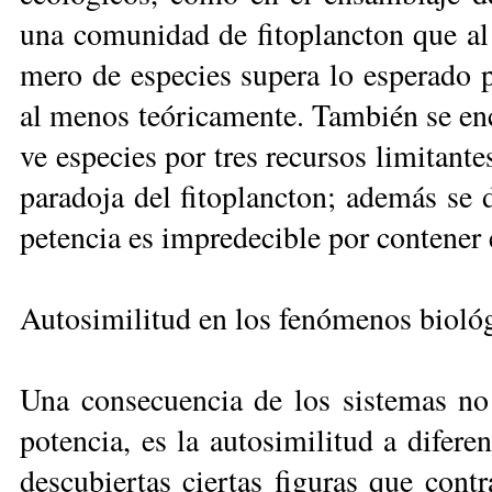
una co­mu­ni­dad de fi­to­planc­ton que al pr
me­ro de es­pe­cies su­pe­ra lo es­pe­ra­do p
al me­nos teó­ri­ca­men­te. Tam­bién se en­
ve es­pe­cies por tres re­cur­sos li­mi­tan­t
pa­ra­do­ja del fi­to­planc­ton; ade­más se
pe­ten­cia es im­pre­de­ci­ble por con­te­ner 
Autosimilitud en los fenómenos bioló
Una con­se­cuen­cia de los sis­te­mas no l
po­ten­cia, es la au­to­si­mi­li­tud a di­fe­r
des­cu­bier­tas cier­tas fi­gu­ras que con­t