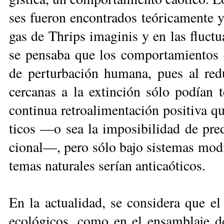
ses fue­ron en­con­tra­dos teó­ri­ca­men­te 
gas de Th­rips ima­gi­nis y en las fluc­tua
se pen­sa­ba que los com­por­ta­mien­tos ca
de per­tur­ba­ción hu­ma­na, pues al re­du­
cer­ca­nas a la ex­tin­ción só­lo po­dían t
con­ti­nua re­troa­li­men­ta­ción po­si­ti­va
ti­cos —o sea la im­po­si­bi­li­dad de pre­d
cio­nal—, pe­ro só­lo ba­jo sis­te­mas mo­di
te­mas na­tu­ra­les se­rían an­ti­caó­ticos.
En la ac­tua­li­dad, se con­si­de­ra que 
eco­ló­gi­cos, co­mo en el en­sam­bla­je 