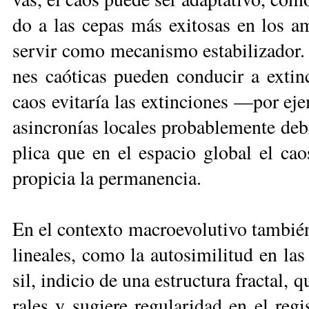
do a las ce­pas más exi­to­sas en los am
ser­vir co­mo me­ca­nis­mo es­ta­bi­li­za­dor
nes caó­ti­cas pue­den con­du­cir a ex­tin­
caos evi­ta­ría las ex­tin­cio­nes —por e
asin­cro­nías lo­ca­les pro­ba­ble­men­te de­b
pli­ca que en el es­pa­cio glo­bal el caos
pro­pi­cia la per­ma­nencia.
En el con­tex­to ma­croe­vo­lu­ti­vo tam­bié
li­nea­les, co­mo la au­to­si­mi­li­tud en las 
sil, in­di­cio de una es­truc­tu­ra frac­tal, q
ra­les y su­gie­re re­gu­la­ri­dad en el re­