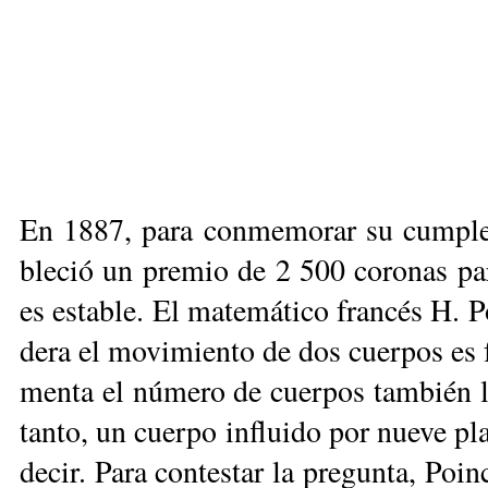
En 1887, pa­ra con­me­mo­rar su cum­plea
ble­ció un pre­mio de 2 500 co­ro­nas pa­r
es es­ta­ble. El ma­te­má­ti­co fran­cés H. 
de­ra el mo­vi­mien­to de dos cuer­pos es fá
men­ta el nú­me­ro de cuer­pos tam­bién lo 
tan­to, un cuer­po in­flui­do por nue­ve pla
de­cir. Pa­ra con­tes­tar la pre­gun­ta, Poin­