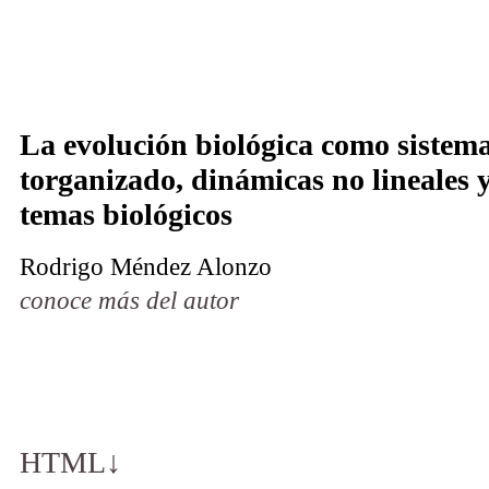
La evo­lu­ción bioló­gi­ca co­mo sis­te­m
tor­ga­niza­do, di­ná­mi­cas no li­nea­les 
temas bio­ló­gi­cos
Ro­dri­go Mén­dez Alon­zo
conoce más del autor
HTML
↓