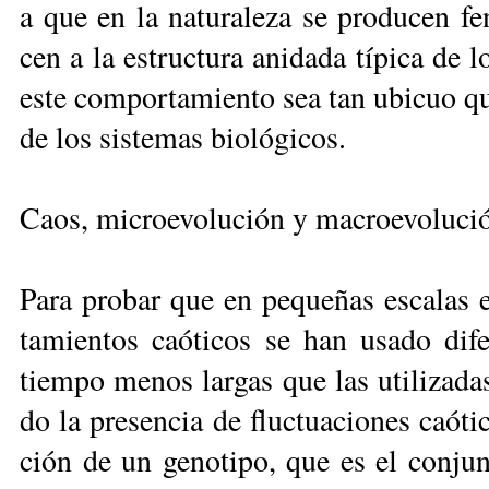
a que en la na­tu­ra­le­za se pro­du­cen fe
cen a la es­truc­tu­ra ani­da­da tí­pi­ca de l
es­te com­por­ta­mien­to sea tan ubi­cuo que 
de los sis­te­mas bio­ló­gi­cos.
Caos, microevolución y macroevoluci
Pa­ra pro­bar que en pe­que­ñas es­ca­las 
ta­mien­tos caó­ti­cos se han usa­do di­f
tiem­po me­nos lar­gas que las uti­li­za­da
do la pre­sen­cia de fluc­tua­cio­nes caó­ti
ción de un ge­no­ti­po, que es el con­jun­