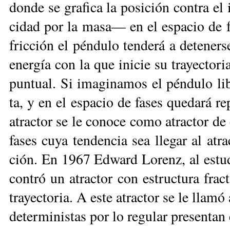
don­de se gra­fi­ca la po­si­ción con­tra e
ci­dad por la ma­sa— en el es­pa­cio de fa
fric­ción el pén­du­lo ten­de­rá a de­te­ner
ener­gía con la que ini­cie su tra­yec­to­r
pun­tual. Si ima­gi­na­mos el pén­du­lo li­br
ta, y en el es­pa­cio de fa­ses que­da­rá re
atrac­tor se le co­no­ce co­mo atrac­tor de 
fa­ses cu­ya ten­den­cia sea lle­gar al at
ción. En 1967 Ed­ward Lo­renz, al es­tu­di
con­tró un atrac­tor con es­truc­tu­ra frac
tra­yec­to­ria. A es­te atrac­tor se le lla­mó
de­ter­mi­nis­tas por lo re­gu­lar pre­sen­tan 