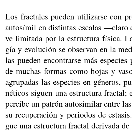
Los frac­ta­les pue­den uti­li­zar­se con pro
au­to­sí­mil en dis­tin­tas es­ca­las —cla­ro 
ve li­mi­ta­da por la es­truc­tu­ra fí­si­ca. 
gía y evo­lu­ción se ob­ser­van en la me­di
las pue­den en­con­trar­se más es­pe­cies 
de mu­chas for­mas co­mo ho­jas y va­so
agru­pa­das las es­pe­cies en gé­ne­ros, pue
né­ti­cos si­guen una es­truc­tu­ra frac­tal; 
per­ci­be un pa­trón au­to­si­mi­lar en­tre la
su re­cu­pe­ra­ción y pe­rio­dos de es­ta­si
gue una es­truc­tu­ra frac­tal de­ri­va­da d