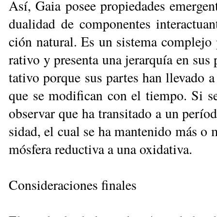
Así, Gaia po­see pro­pie­da­des emer­gen­t
dua­li­dad de com­po­nen­tes in­te­rac­tua
ción na­tu­ral. Es un sis­te­ma com­ple­jo p
ra­ti­vo y pre­sen­ta una je­rar­quía en sus
ta­ti­vo por­que sus par­tes han lle­va­do a 
que se mo­di­fi­can con el tiem­po. Si se 
ob­ser­var que ha tran­si­ta­do a un pe­río­
si­dad, el cual se ha man­te­ni­do más o me
mós­fe­ra re­duc­ti­va a una oxi­da­ti­va.
Consideraciones finales