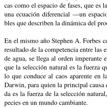
cas co­mo el es­pa­cio de fa­ses, que es la 
una ecua­ción di­fe­ren­cial —un es­pa­cio
bles que des­cri­ben la di­ná­mi­ca del pro­
En el mismo año Step­hen A. For­bes con­s
re­sul­ta­do de la com­pe­ten­cia en­tre la
de agua, se lle­ga al or­den im­pe­ran­te e
que la se­lec­ción na­tu­ral es la fuer­za 
lo que con­du­ce al caos apa­ren­te en la
Dar­win, pa­ra quien la prin­ci­pal cau­sa
da es la fuer­za de la se­lec­ción na­tu­ra
pe­cies en un mun­do cam­bian­te.