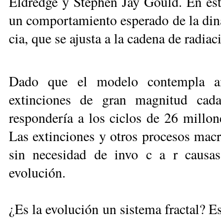
El­dred­ge y Step­hen Jay Gould. En es­te
un com­por­ta­mien­to es­pe­ra­do de la di­
cia, que se ajus­ta a la ca­de­na de ra­dia­cio
Dado que el modelo
contempla a
extinciones de gran magnitud cad
respondería a los ciclos de 26 millon
Las extinciones y otros procesos macro
sin necesidad de invo c a r
causa
evolución.
¿Es la evolución un sistema fractal? E