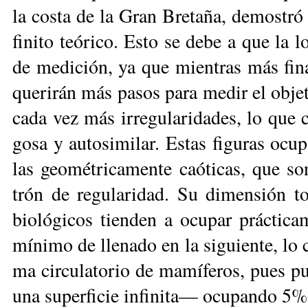
la cos­ta de la Gran Bre­ta­ña, de­mos­tró 
fi­ni­to teó­ri­co. Es­to se de­be a que la 
de me­di­ción, ya que mien­tras más fi­na
que­ri­rán más pa­sos pa­ra me­dir el ob­je­
ca­da vez más irre­gu­la­ri­da­des, lo que 
go­sa y au­to­si­mi­lar. Es­tas fi­gu­ras ocu
las geo­mé­tri­ca­men­te caó­ti­cas, que s
trón de re­gu­la­ri­dad. Su di­men­sión to­
bio­ló­gi­cos tien­den a ocu­par prác­ti­ca
mí­ni­mo de lle­na­do en la si­guien­te, lo 
ma cir­cu­la­to­rio de ma­mí­fe­ros, pues p
una su­per­fi­cie in­fi­ni­ta— ocu­pan­do 5%