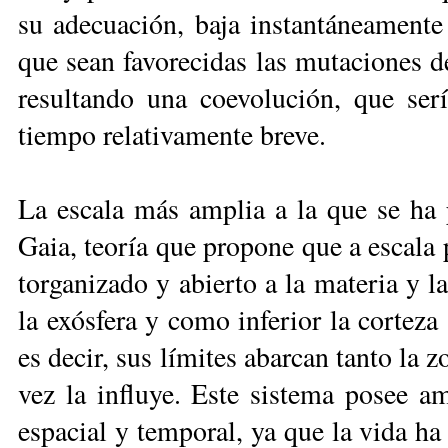
su ade­cua­ción, ba­ja ins­tan­tá­nea­men­t
que sean fa­vo­re­ci­das las mu­ta­cio­nes 
re­sul­tan­do una coe­vo­lu­ción, que se
tiem­po re­la­ti­va­men­te bre­ve.
La es­ca­la más am­plia a la que se ha pr
Gaia, teo­ría que pro­po­ne que a es­ca­la pl
tor­ga­ni­za­do y abier­to a la ma­te­ria y l
la exós­fe­ra y co­mo in­fe­rior la cor­te­za
es de­cir, sus lí­mi­tes abar­can tan­to la 
vez la in­flu­ye. Es­te sis­te­ma po­see am
es­pa­cial y tem­po­ral, ya que la vi­da ha m