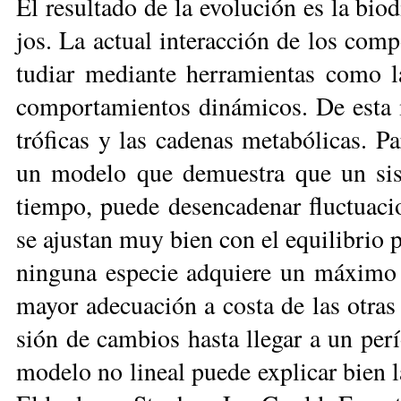
El re­sul­ta­do de la evo­lu­ción es la bio
jos. La ac­tual in­te­rac­ción de los com­p
tu­diar me­dian­te he­rra­mien­tas co­mo l
com­por­ta­mien­tos di­ná­mi­cos. De es­ta
tró­fi­cas y las ca­de­nas me­ta­bó­li­cas. P
un mo­de­lo que de­mues­tra que un sis­te
tiem­po, pue­de de­sen­ca­de­nar fluc­tua­c
se ajus­tan muy bien con el equi­li­brio pu
nin­gu­na es­pe­cie ad­quie­re un má­xi­m
ma­yor ade­cua­ción a cos­ta de las otras in
sión de cam­bios has­ta lle­gar a un pe­rí
mo­de­lo no li­neal pue­de ex­pli­car bien l