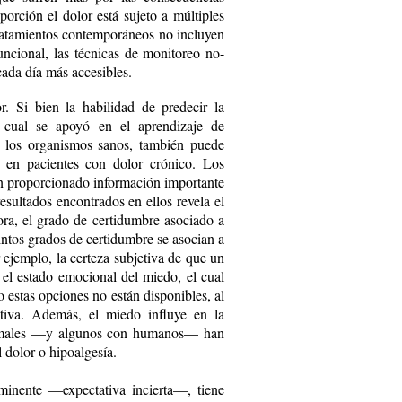
orción el dolor está sujeto a múltiples
ratamientos contemporáneos no incluyen
uncional, las técnicas de monitoreo no-
cada día más accesibles.
r. Si bien la habilidad de predecir la
a cual se apoyó en el aprendizaje de
n los organismos sanos, también puede
 en pacientes con dolor crónico. Los
an proporcionado información importante
resultados encontrados en ellos revela el
ora, el grado de certidumbre asociado a
ntos grados de certidumbre se asocian a
 ejemplo, la certeza subjetiva de que un
el estado emocional del miedo, el cual
estas opciones no están disponibles, al
tiva. Además, el mie­do influye en la
animales —y algunos con humanos— han
dolor o hipoal­gesía.
minente —expectativa incierta—, tiene