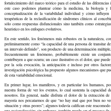
fortalecimiento del marco teórico para el estudio de las diferencias 
este caso podemos plantear cómo la medicina, la biología y la
conceptualización de la variabilidad individual y cómo influyen 
terapéuticas de la reclasificación de síndromes clínicos al conceb
sólo como respuestas disfuncionales sino también como estrategias
heurístico en los enfoques evolutivos.
En este sentido, los fenómenos más robustos en la naturaleza, co
preliminarmente como “la capacidad de una persona de transitar de
un intervalo definido”, son producto de una determinación múltiple,
frecuentemente un fenómeno, probablemente existe un conjun
contribuyen a que ocurra; un caso ilustrativo es el dolor, que puede
por la sola evocación, la anticipación e incluso por otros factor
investigación psicológica ha propuesto algunos mecanismos que puede
de esta variabilidad emocional.
En primer lugar, los mamíferos, y en particular los humanos, po
nuestra forma de ver los eventos, lo cual sustenta la capacidad
nosotros. En general, nadie disfruta el dolor de la extracción de
mayoría nos percatarmos de que “no hay mal que por bien no ve
situación y otras peores”; algunos todavía califican este reacomodo
una racionalización; sin embargo, también puede ser el proceso de 