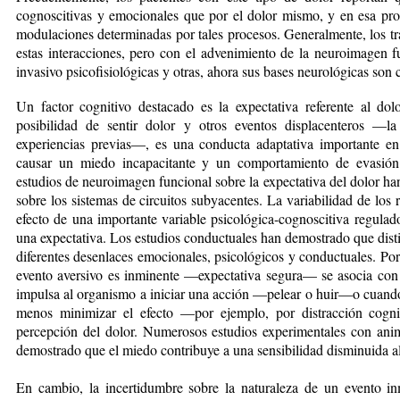
cognoscitivas y emocionales que por el dolor mismo, y en esa prop
modulaciones determinadas por tales procesos. Generalmente, los t
estas interacciones, pero con el advenimiento de la neuroimagen f
invasivo psicofisiológicas y otras, ahora sus bases neurológicas son 
Un factor cognitivo destacado es la expectativa referente al dolo
posibilidad de sentir dolor y otros eventos displacenteros —l
experiencias previas—, es una conducta adaptativa importante e
causar un miedo incapacitante y un comportamiento de evasión
estudios de neuroimagen funcional sobre la expectativa del dolor h
sobre los sistemas de circuitos subyacentes. La variabilidad de los 
efecto de una importante variable psicológica-cognoscitiva regulad
una expectativa. Los estudios conductuales han demostrado que disti
diferentes desenlaces emocionales, psicológicos y conductuales. Por
evento aversivo es inminente —expectativa segura— se asocia con 
impulsa al organismo a iniciar una acción —pelear o huir—o cuando 
menos minimizar el efecto —por ejemplo, por distracción cogni
percepción del dolor. Numerosos estudios experimentales con 
demostrado que el miedo contribuye a una sensibilidad disminuida al 
En cambio, la incertidumbre sobre la naturaleza de un evento in