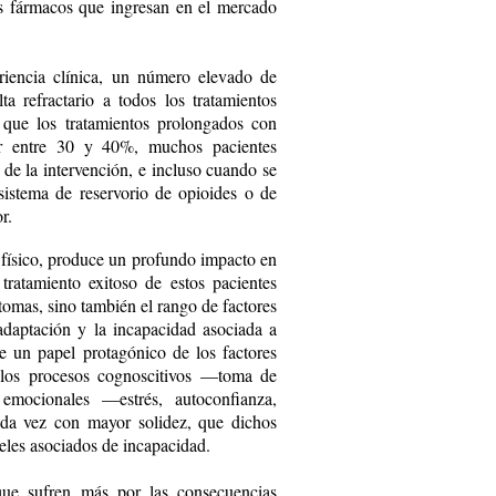
s fármacos que ingresan en el mercado
riencia clínica, un número elevado de
a refractario a todos los tratamientos
n que los tratamientos prolongados con
olor entre 30 y 40%, muchos pacientes
 de la intervención, e incluso cuando se
sistema de reservorio de opioides o de
r.
 físico, produce un profundo impacto en
 tratamiento exitoso de estos pacientes
tomas, sino también el rango de factores
daptación y la incapacidad asociada a
re un papel protagónico de los factores
e los procesos cognoscitivos —toma de
y emocionales —estrés, autoconfianza,
cada vez con mayor solidez, que dichos
veles asociados de incapacidad.
 que sufren más por las consecuencias