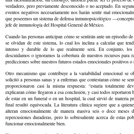
verdadero, pero previamente desconocido o no aceptado. En segundo
eventos negativos necesariamente nos harán sentir mal emocional
que poseemos un sistema de defensa inmunopsicológico —concepto 
jefe de inmunología del Hospital General de México.
Cuando las personas anticipan cómo se sentirán ante un episodio de 
se olvidan de este sistema, lo cual los inclina a calcular que te
intenso y durable de lo que realmente será. En conjunto, los 
descuidamos o ignoramos la cobertura de nuestros recursos para ra
predicciones sobre nuestros futuros estados emocionales positivos o 
Otro mecanismo que contribuye a la variabilidad emocional se ob
solicitó a personas sanas y a enfermas que contestaran cómo se senti
proporcionaron casi la misma respuesta: “estaría totalmente de
explicaran cómo llegaron a esa conclusión, y casi todos reportaron 
de estar en un funeral o en un hospital, la cual sirvió de materia p
final resultó equivocada. La literatura clínica sugiere que a quien
alteran emocionalmente de manera masiva seis o doce meses de
repercusiones duraderas, pero lo sobresaliente acerca de estas po
funcionar emocionalmente bien.