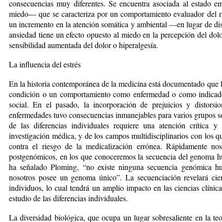
consecuencias muy diferentes. Se encuentra asociada al estado e
miedo— que se caracteriza por un comportamiento evaluador del ri
un incremento en la atención somática y ambiental —en lugar de di
ansiedad tiene un efecto opuesto al miedo en la percepción del do
sensibilidad aumentada del dolor o hiperalgesía.
La influencia del estrés
En la historia contemporánea de la medicina está documentado que la
condición o un comportamiento como enfermedad o como indicado
social. En el pasado, la incorporación de prejuicios y distorsi
enfermedades tuvo consecuencias inmanejables para varios grupos soci
de las diferencias individuales requiere una atención crítica y
investigación médica, y de los campos multidisciplinarios con los q
contra el riesgo de la medicalización errónea. Rápidamente no
postgenómicos, en los que conoceremos la secuencia del genoma 
ha señalado Ploming, “no existe ninguna secuencia genó­mica hu
nosotros posee un genoma único”. La secuenciación revelará cien
individuos, lo cual tendrá un amplio impacto en las ciencias clíni
estudio de las diferencias individuales.
La diversidad biológica, que ocupa un lugar sobresaliente en la teo