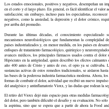
Los estados emocionales, positivos y negativos, desempeñan un im
en el corto y el largo plazo. En general, es fácil identificar el valor a
satisfacción; sin embargo, incluso pa­ra los especialistas, reconocer
negativos, como la ansiedad, la depresión y el dolor crónico, requi
por arriba del promedio.
Durante las últimas décadas, el conocimiento especializado s
mecanismos neurofisiológicos que fundamentan la complejidad de 
países industrializados y, en menor medida, en los países en desarr
enfoques de tratamiento farmacológico, quirúrgico y neurorregulador
avances médicos, los principales fármacos usados contra el dolor 
Hipócrates en la antigüedad, quien describió los efectos calmantes d
año 400 antes de Cristo y antes de eso, el opio ya se cultivaba. L
sustancias activas de estos remedios tradicionales, se aislaron hast
las bases de la poderosa industria farmacéuti­ca moderna. Ahora, lo
formas de combatir el dolor, actividad que recibió un nuevo impulso po
del analgésico y antinflamatorio Vioxx, y las dudas que rodean la seg
El retiro del Vioxx dejó más espacio para otras medidas farmacológi
del dolor, pero también dificultó el desafío y su evaluación. No sól
la aspirina, sino que se espera que a partir de ahora la Food an