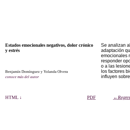
Estados emocionales negativos, dolor crónico
Se analizan a
y estrés
adaptación qu
emocionales 
responder opo
o a las lesion
los factores b
Benjamín Domínguez y Yolanda Olvera
influyen sobre
conoce más del autor
HTML ↓
PDF
←Regresa