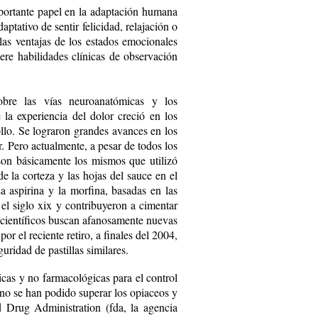
portante papel en la adaptación humana
dapta­tivo de sentir felicidad, relajación o
 las ven­tajas de los estados emocionales
ere habilidades clínicas de observación
obre las vías neuroanatómicas y los
la experiencia del dolor creció en los
ollo. Se lograron grandes avances en los
. Pero actualmente, a pesar de todos los
son básicamente los mismos que utilizó
e la corteza y las hojas del sauce en el
a aspirina y la morfina, basadas en las
a el siglo xix y contribuyeron a cimentar
s científicos buscan afanosamente nuevas
r el reciente retiro, a finales del 2004,
uridad de pastillas similares.
cas y no farmacológicas para el control
o no se han podido superar los opiaceos y
d Drug Administration (fda, la agencia