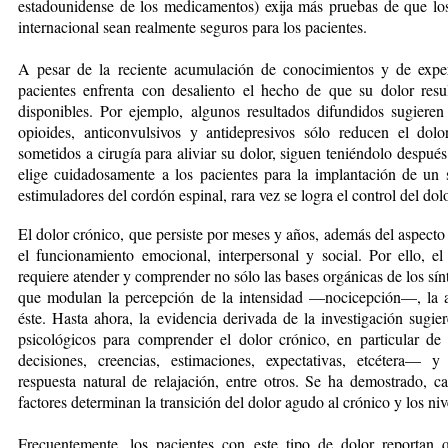
estadounidense de los medicamentos) exija más pruebas de que lo
internacional sean realmente seguros para los pacientes.
A pesar de la reciente acumulación de conocimientos y de expe
pacientes enfrenta con desaliento el hecho de que su dolor result
disponibles. Por ejemplo, algunos resultados difundidos sugiere
opioi­des, anticonvulsivos y antidepresivos sólo reducen el d
sometidos a cirugía para aliviar su dolor, siguen teniéndolo después
elige cuidadosamente a los pacientes para la implantación de un 
estimuladores del cordón espinal, rara vez se logra el control del dolo
El dolor crónico, que persiste por meses y años, además del aspecto
el funcionamiento emocional, interpersonal y social. Por ello, el
requiere atender y comprender no sólo las bases orgánicas de los sín
que modulan la percepción de la intensidad —nocicepción—, la a
éste. Hasta ahora, la evidencia derivada de la investigación sugie
psicológicos para comprender el dolor crónico, en particular d
decisiones, creencias, estimaciones, expectativas, etcétera— 
respuesta natural de relajación, entre otros. Se ha demostrado, 
factores determinan la transición del dolor agudo al crónico y los ni
Frecuentemente, los pacientes con este tipo de dolor reportan