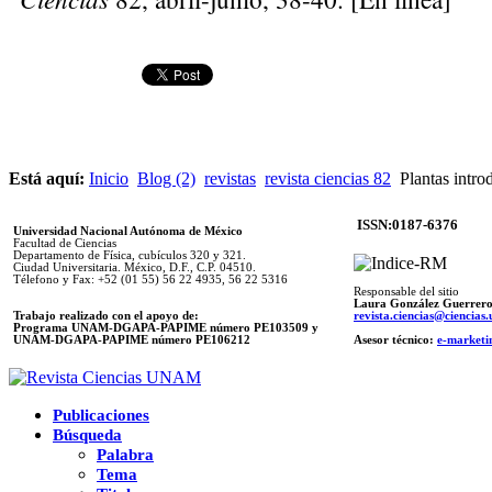
Está aquí:
Inicio
Blog (2)
revistas
revista ciencias 82
Plantas intro
ISSN:0187-6376
Universidad Nacional Autónoma de México
Facultad de Ciencias
Departamento de Física, cubículos 320 y 321.
Ciudad Universitaria. México, D.F., C.P. 04510.
Télefono y Fax: +52 (01 55) 56 22 4935, 56 22 5316
Responsable del sitio
Laura González Guerrer
Trabajo realizado con el apoyo de:
revista.ciencias@ciencia
Programa UNAM-DGAPA-PAPIME número PE103509 y
UNAM-DGAPA-PAPIME
número PE106212
Asesor técnico:
e-marketi
Publicaciones
Búsqueda
Palabra
Tema