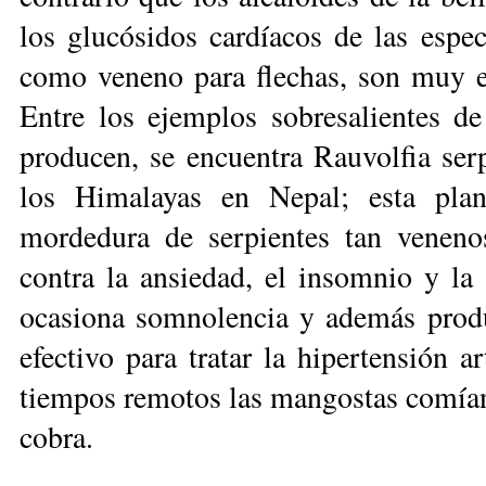
los glucósidos car­díacos de las espe
como veneno para flechas, son muy e
Entre los ejemplos sobresalientes de
producen, se en­cuen­tra Rau­volfia ser
los Himalayas en Nepal; esta plan
mordedura de serpientes tan venen
contra la ansiedad, el in­somnio y l
oca­siona somnolencia y además produ
efectivo para tratar la hipertensión a
tiempos remotos las mangostas comían 
cobra.