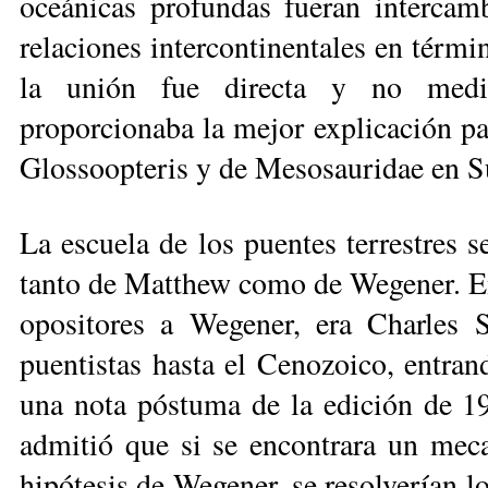
oceánicas profundas fueran intercambi
relaciones intercontinentales en térmi
la unión fue directa y no me­dia
proporcionaba la mejor explicación par
Glossoopteris y de Mesosauridae en S
La escuela de los puentes terrestres 
tanto de Matthew como de We­ge­ner. En
opositores a Wegener, era Charles S
puentistas hasta el Ceno­zoi­co, entra
una nota póstuma de la edición de 1
admitió que si se encon­tra­ra un meca
hipótesis de Wegener, se re­solverían l