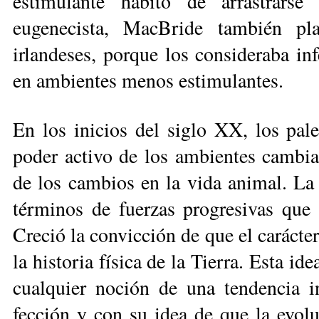
estimulante hábito de arras­trars
eugenecista, Mac­Bride también pl
irlandeses, porque los consideraba in­f
en ambientes menos estimu­lantes.
En los inicios del siglo XX, los pa­le
poder activo de los ambientes cambian
de los cambios en la vida ani­mal. La 
términos de fuerzas progresivas que s
Creció la con­vicción de que el ca­rácte
la his­toria física de la Tie­rra. Esta 
cualquier noción de una tendencia i
fección y con su idea de que la evolu