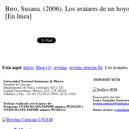
Biro, Susana
. (2006). Los avatares de un hoy
[En línea]
Está aquí:
Inicio
Blog (2)
revistas
revista ciencias 84
Los avatares
ISSN:0187-6376
Universidad Nacional Autónoma de México
Facultad de Ciencias
Departamento de Física, cubículos 320 y 321.
Ciudad Universitaria. México, D.F., C.P. 04510.
Télefono y Fax: +52 (01 55) 56 22 4935, 56 22 5316
Responsable del sitio
Laura González Guerrer
Trabajo realizado con el apoyo de:
revista.ciencias@ciencia
Programa UNAM-DGAPA-PAPIME número PE103509 y
UNAM-DGAPA-PAPIME
número PE106212
Asesor técnico:
e-marketi