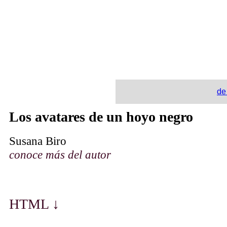
de
Los avatares de un hoyo negro
Susana Biro
con
oce más del
autor
H
TM
L ↓