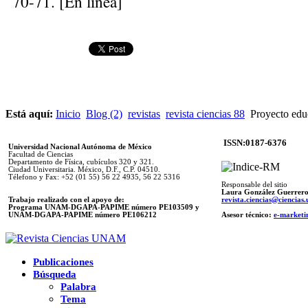
70-71. [En línea]
Está aquí:
Inicio
Blog (2)
revistas
revista ciencias 88
Proyecto edu
ISSN:0187-6376
Universidad Nacional Autónoma de México
Facultad de Ciencias
Departamento de Física, cubículos 320 y 321.
Ciudad Universitaria. México, D.F., C.P. 04510.
Télefono y Fax: +52 (01 55) 56 22 4935, 56 22 5316
Responsable del sitio
Laura González Guerrer
Trabajo realizado con el apoyo de:
revista.ciencias@ciencia
Programa UNAM-DGAPA-PAPIME número PE103509 y
UNAM-DGAPA-PAPIME
número PE106212
Asesor técnico:
e-marketi
Publicaciones
Búsqueda
Palabra
Tema