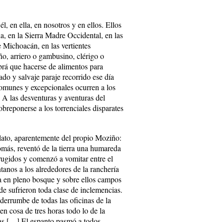
l, en ella, en nosotros y en ellos. Ellos
na, en la Sierra Madre Occidental, en las
 Michoacán, en las vertientes
o, arriero o gambusino, clérigo o
brá que hacerse de alimentos para
do y salvaje paraje recorrido ese día
omunes y excepcionales ocurren a los
 A las desventuras y aventuras del
breponerse a los torrenciales disparates
elato, aparentemente del propio Moziño:
omás, reventó de la tierra una humareda
rugidos y comenzó a vomitar entre el
nos a los alrededores de la ranchería
ra en pleno bosque y sobre ellos campos
e sufrieron toda clase de inclemencias.
 derrumbe de todas las oficinas de la
en cosa de tres horas todo lo de la
nas […] El espanto pasmó a todos