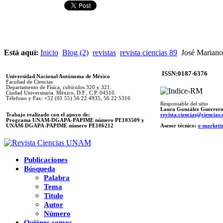
Está aquí:
Inicio
Blog (2)
revistas
revista ciencias 89
José Mariano
ISSN:0187-6376
Universidad Nacional Autónoma de México
Facultad de Ciencias
Departamento de Física, cubículos 320 y 321.
Ciudad Universitaria. México, D.F., C.P. 04510.
Télefono y Fax: +52 (01 55) 56 22 4935, 56 22 5316
Responsable del sitio
Laura González Guerrer
Trabajo realizado con el apoyo de:
revista.ciencias@ciencia
Programa UNAM-DGAPA-PAPIME número PE103509 y
UNAM-DGAPA-PAPIME
número PE106212
Asesor técnico:
e-marketi
Publicaciones
Búsqueda
Palabra
Tema
Titulo
Autor
Número
Quiénes somos