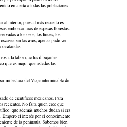
nido en alerta a todas las poblaciones
al ­interior, pues al más resuelto es
esas emboscaduras de espesas florestas.
ervadas a los osos, los linces, los
e escaseaban las aves; apenas pude ver
o de alandas”.
ivos a la labor que los dibujantes
eo que es mejor que ustedes las
por mi lectura del Viaje interminable de
asado de científicos mexicanos. Para
s recientes. No falta quien cree que
entífico, que además muchos dudan si era
s. Empero el interés por el conocimiento
veniente de la península. Sabemos bien