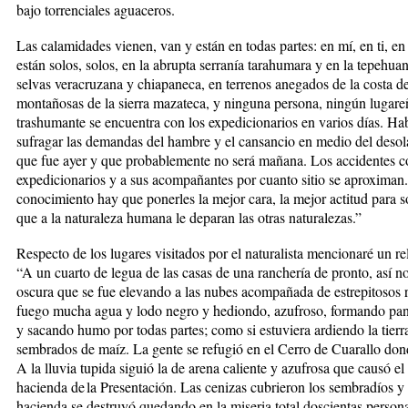
bajo torrenciales aguaceros.
Las calamidades vienen, van y están en todas partes: en mí, en ti, en é
están solos, solos, en la abrupta serranía tarahumara y en la tepehua
selvas veracruzana y chiapaneca, en terrenos anegados de la costa de
montañosas de la sierra mazateca, y ninguna persona, ningún lugareñ
trashumante se encuentra con los expedicionarios en varios días. Ha
sufragar las demandas del hambre y el cansancio en medio del desola
que fue ayer y que probablemente no será mañana. Los accidentes c
expedicionarios y a sus acompañantes por cuanto sitio se aproximan.
conocimiento hay que ponerles la mejor cara, la mejor actitud para so
que a la naturaleza humana le deparan las otras naturalezas.”
Respecto de los lugares visitados por el naturalista mencionaré un r
“A un cuarto de legua de las casas de una ranchería de pronto, así n
oscura que se fue elevando a las nubes acompañada de estrepitosos 
fuego mucha agua y lodo negro y hediondo, azufroso, formando panta
y sacando humo por todas partes; como si estuviera ardiendo la tier
sembrados de maíz. La gente se refugió en el Cerro de Cuarallo dond
A la lluvia tupida siguió la de arena caliente y azufrosa que causó el
hacienda de la Presentación. Las cenizas cubrieron los sembradíos y 
hacienda se destruyó quedando en la miseria total doscientas perso