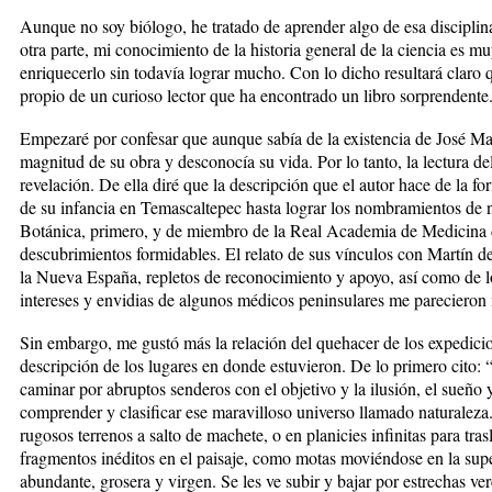
Aunque no soy biólogo, he tratado de aprender algo de esa discipli
otra parte, mi conocimiento de la historia general de la ciencia es 
enriquecerlo sin todavía lograr mucho. Con lo dicho resultará claro 
propio de un curioso lector que ha encontrado un libro sorprendente
Empezaré por confesar que aunque sabía de la existencia de José Ma
magnitud de su obra y desconocía su vida. Por lo tanto, la lectura de
revelación. De ella diré que la descripción que el autor hace de la fo
de su infancia en Temascaltepec hasta lograr los nombramientos de n
Botánica, primero, y de miembro de la Real Academia de Medicina 
descubrimientos formidables. El relato de sus vínculos con Martín d
la Nueva España, repletos de reconocimiento y apoyo, así como de lo
intereses y envidias de algunos médicos peninsulares me parecieron 
Sin embargo, me gustó más la relación del quehacer de los expedicio
descripción de los lugares en donde estuvieron. De lo primero cito: “
caminar por abruptos senderos con el objetivo y la ilusión, el sueño 
comprender y clasificar ese maravilloso universo llamado naturaleza
rugosos terrenos a salto de machete, o en planicies infinitas para tras
fragmentos inéditos en el paisaje, como motas moviéndose en la super
abundante, grosera y virgen. Se les ve subir y bajar por estrechas 