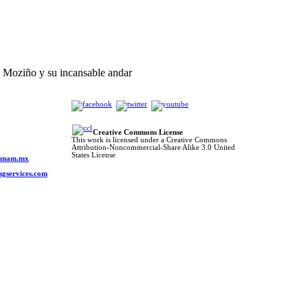
 Moziño y su incansable andar
Creative Commons License
This work is licensed under a Creative Commons
Attribution-Noncommercial-Share Alike 3.0 United
o
States License
s.unam.mx
ngservices.com