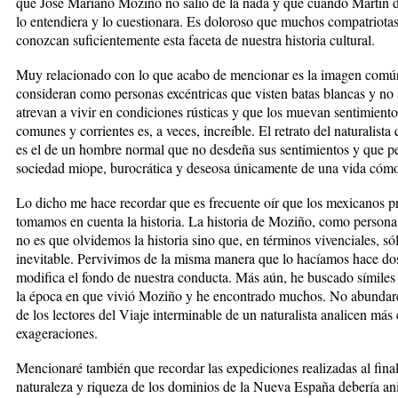
que José Mariano Moziño no salió de la nada y que cuando Martín de 
lo entendiera y lo cuestionara. Es doloroso que muchos compatriotas
conozcan suficientemente esta faceta de nuestra historia cultural.
Muy relacionado con lo que acabo de mencionar es la imagen común 
consideran como personas excéntricas que visten batas blancas y no s
atrevan a vivir en condiciones rústicas y que los muevan sentimient
comunes y corrientes es, a veces, increíble. El retrato del naturalist
es el de un hombre normal que no desdeña sus sentimientos y que pe
sociedad miope, burocrática y deseosa únicamente de una vida cóm
Lo dicho me hace recordar que es frecuente oír que los mexicanos p
tomamos en cuenta la historia. La historia de Moziño, como persona
no es que olvidemos la historia sino que, en términos vivenciales, só
inevitable. Pervivimos de la misma manera que lo hacíamos hace dos
modifica el fondo de nuestra conducta. Más aún, he buscado símiles d
la época en que vivió Moziño y he encontrado muchos. No abundar
de los lectores del Viaje interminable de un naturalista analicen má
exageraciones.
Mencionaré también que recordar las expediciones realizadas al final
naturaleza y riqueza de los dominios de la Nueva España debería a