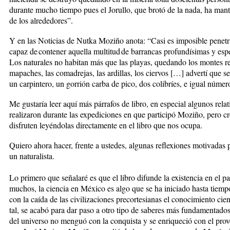
durante mucho tiempo pues el Jorullo, que brotó de la nada, ha mante
de los alrededores”.
Y en las Noticias de ­Nutka Moziño anota: “Casi es imposible penetrar 
capaz de contener aquella multitud de barrancas profundísimas y esp
Los naturales no habitan más que las playas, quedando los montes res
mapaches, las comadrejas, las ardillas, los ciervos […] advertí que s
un carpintero, un gorrión carba de pico, dos colibríes, e igual númer
Me gustaría leer aquí más párrafos de libro, en especial algunos relat
realizaron durante las expediciones en que participó Moziño, pero cr
disfruten leyéndolas directamente en el libro que nos ocupa.
Quiero ahora hacer, frente a ustedes, algunas reflexiones motivadas 
un naturalista.
Lo primero que señalaré es que el libro difunde la existencia en el p
muchos, la ciencia en México es algo que se ha iniciado hasta tiempo
con la caída de las civilizaciones precortesianas el conocimiento ci
tal, se acabó para dar paso a otro tipo de saberes más fundamentado
del universo no menguó con la conquista y se enriqueció con el pro