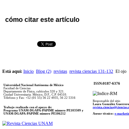
cómo citar este artículo
Está aquí:
Inicio
Blog (2)
revistas
revista ciencias 131-132
El ojo
ISSN:0187-6376
Universidad Nacional Autónoma de México
Facultad de Ciencias
Departamento de Física, cubículos 320 y 321.
Ciudad Universitaria. México, D.F., C.P. 04510.
Télefono y Fax: +52 (01 55) 56 22 4935, 56 22 5316
Responsable del sitio
Laura González Guerrer
Trabajo realizado con el apoyo de:
revista.ciencias@ciencia
Programa UNAM-DGAPA-PAPIME número PE103509 y
UNAM-DGAPA-PAPIME
número PE106212
Asesor técnico:
e-marketi