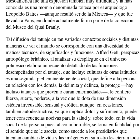
Mesoamérica fue una expresión también muy difundida y la más
conocida es una momia denominada tolteca por el arqueólogo
Leopoldo Batres —aunque resultó ser de la Mixteca— y que fue
llevada a París, en donde actualmente forma parte de la colección
del Museo del Quai Branly.
Tal difusión del tatuaje en tan variados contextos sociales y distintas
maneras de ver el mundo se corresponde con una diversidad de
matices técnicos, de significados y funciones. Alfred Gell, perspicaz
antropólogo británico, al analizar su despliegue en el universo
polinésico elabora un recuento detallado de las funciones
desempeñadas por el tatuaje, que incluye culturas de otras latitudes:
es una segunda piel, eminentemente social, que define a la persona
en relación con los demás, la delimita y delinea, la protege —hay
incluso tatuajes que prevén o curan enfermedades—, le confiere
fuerza, suerte, poderes, a la vez que lo dota de una dimensión
estética irrecusable, sensual y erótica, aunque, en ocasiones,
también autodestructiva, ya que implica dolor y sufrimiento, puede
tener consecuencias nocivas para la salud y, sobre todo, en la vida
social de la persona pues, al ser imborrable, se torna en fatalidad por
el sentido que se le asocia, como sucede a los presidiarios que
intentan cambiar de vida y las imágenes en su rostro les cierran toda