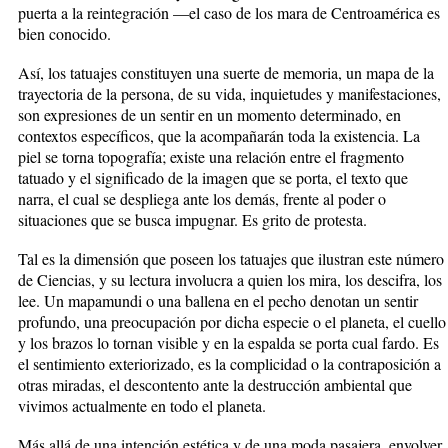
puerta a la reintegración —el caso de los mara de Centroamérica es
bien conocido.
Así, los tatuajes constituyen una suerte de memoria, un mapa de la
trayectoria de la persona, de su vida, inquietudes y manifestaciones,
son expresiones de un sentir en un momento determinado, en
contextos específicos, que la acompañarán toda la existencia. La
piel se torna topografía; existe una relación entre el fragmento
tatuado y el significado de la imagen que se porta, el texto que
narra, el cual se despliega ante los demás, frente al poder o
situaciones que se busca impugnar. Es grito de protesta.
Tal es la dimensión que poseen los tatuajes que ilustran este número
de Ciencias, y su lectura involucra a quien los mira, los descifra, los
lee. Un mapamundi o una ballena en el pecho denotan un sentir
profundo, una preocupación por dicha especie o el planeta, el cuello
y los brazos lo tornan visible y en la espalda se porta cual fardo. Es
el sentimiento exteriorizado, es la complicidad o la contraposición a
otras miradas, el descontento ante la destrucción ambiental que
vivimos actualmente en todo el planeta.
Más allá de una intención estética y de una moda pasajera, envolver