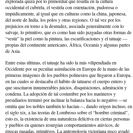
explorada quizá por lo primordial que resulta en la cultura
occidental el cubrirla, el vestirla con ostentación, pudorosa o
impúdicamente, al igual que en culturas como la china, japonesa,
del norte de India, los polos y otras regiones. O tal vez por los
prejuicios en torno a la desnudez, asociada generalmente con lo
salvaje, lo primitivo, que es como han sido juzgadas otras formas de
“vestir” la piel como la pintura, las escarificaciones y el tatuaje —
propias del continente americano, África, Oceanía y algunas partes
de Asia.
Entre estas últimas, el tatuaje ha sido la más vilipendiada en
Occidente por su peculiar asimilación en Europa de la mano de las
primeras imágenes de los pueblos polinesios que llegaron a Europa,
en las cuales se destacaba el hábito de tatuarse el cuerpo entero y
que suscitaron innumerables juicios, disquisiciones, admiración y
condena. La adopción de tal costumbre por los marineros y
presidiarios terminó por inclinar la balanza hacia lo negativo —se
omitía que los nobles también lo hacían—, dando origen incluso, en
el siglo xix, a las teorías de Lombroso sobre el “hombre criminal”,
esto es, la existencia de una naturaleza delictiva en ciertas personas
y pueblos en quienes resurgían comportamientos atávicos, de
épocas pasadas, primitivos. La antropología victoriana poco ayudó