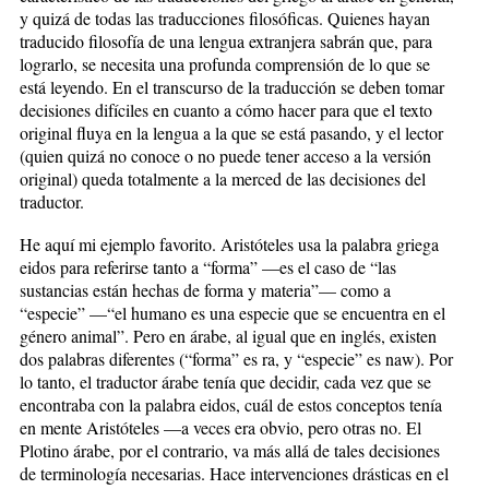
y quizá de todas las traducciones filosóficas. Quienes hayan
traducido filosofía de una lengua extranjera sabrán que, para
lograrlo, se necesita una profunda comprensión de lo que se
está leyendo. En el transcurso de la traducción se deben tomar
decisiones difíciles en cuanto a cómo hacer para que el texto
original fluya en la lengua a la que se está pasando, y el lector
(quien quizá no conoce o no puede tener acceso a la versión
original) queda totalmente a la merced de las decisiones del
traductor.
He aquí mi ejemplo favorito. Aristóteles usa la palabra griega
eidos para referirse tanto a “forma” —es el caso de “las
sustancias están hechas de forma y materia”— como a
“especie” —“el humano es una especie que se encuentra en el
género animal”. Pero en árabe, al igual que en inglés, existen
dos palabras diferentes (“forma” es ra, y “especie” es naw). Por
lo tanto, el traductor árabe tenía que decidir, cada vez que se
encontraba con la palabra eidos, cuál de estos conceptos tenía
en mente Aristóteles —a veces era obvio, pero otras no. El
Plotino árabe, por el contrario, va más allá de tales decisiones
de terminología necesarias. Hace intervenciones drásticas en el