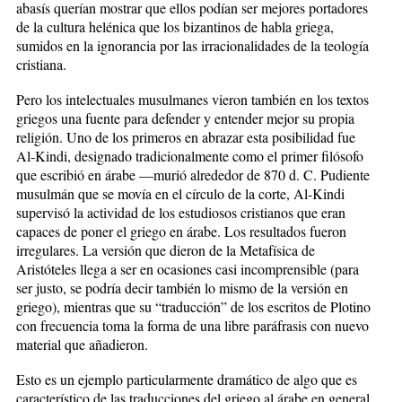
abasís querían mostrar que ellos podían ser mejores portadores
de la cultura helénica que los bizantinos de habla griega,
sumidos en la ignorancia por las irracionalidades de la teología
cristiana.
Pero los intelectuales musulmanes vieron también en los textos
griegos una fuente para defender y entender mejor su propia
religión. Uno de los primeros en abrazar esta posibilidad fue
Al-Kindi, designado tradicionalmente como el primer filósofo
que escribió en árabe —murió alrededor de 870 d. C. Pudiente
musulmán que se movía en el círculo de la corte, Al-Kindi
supervisó la actividad de los estudiosos cristianos que eran
capaces de poner el griego en árabe. Los resultados fueron
irregulares. La versión que dieron de la Metafísica de
Aristóteles llega a ser en ocasiones casi incomprensible (para
ser justo, se podría decir también lo mismo de la versión en
griego), mientras que su “traducción” de los escritos de Plotino
con frecuencia toma la forma de una libre paráfrasis con nuevo
material que añadieron.
Esto es un ejemplo particularmente dramático de algo que es
característico de las traducciones del griego al árabe en general,