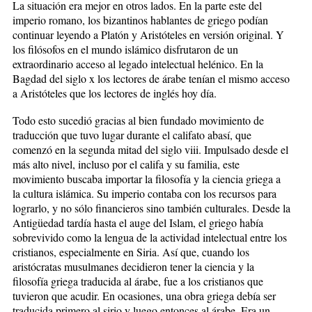
La situación era mejor en otros lados. En la parte este del
imperio romano, los bizantinos hablantes de griego podían
continuar leyendo a Platón y Aristóteles en versión original. Y
los filósofos en el mundo islámico disfrutaron de un
extraordinario acceso al legado intelectual helénico. En la
Bagdad del siglo x los lectores de árabe tenían el mismo acceso
a Aristóteles que los lectores de inglés hoy día.
Todo esto sucedió gracias al bien fundado movimiento de
traducción que tuvo lugar durante el califato abasí, que
comenzó en la segunda mitad del siglo viii. Impulsado desde el
más alto nivel, incluso por el califa y su familia, este
movimiento buscaba importar la filosofía y la ciencia griega a
la cultura islámica. Su imperio contaba con los recursos para
lograrlo, y no sólo financieros sino también culturales. Desde la
Antigüedad tardía hasta el auge del Islam, el griego había
sobrevivido como la lengua de la actividad intelectual entre los
cristianos, especialmente en Siria. Así que, cuando los
aristócratas musulmanes decidieron tener la ciencia y la
filosofía griega traducida al árabe, fue a los cristianos que
tuvieron que acudir. En ocasiones, una obra griega debía ser
traducida primero al sirio y luego entonces al árabe. Era un