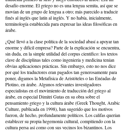
desafío enorme. El griego no es una lengua semita, así que se
movían de un grupo de lengua a otro; más parecido a traducir
finés al inglés que latín al inglés. Y no había, inicialmente,
terminología establecida para expresar las ideas filosóficas en
árabe.
¿Qué llevó a la clase política de la sociedad abasí a apoyar tan
enorme y difícil empresa? Parte de la explicación se encuentra,
sin duda, en la simple utilidad del corpus científico: los textos
clave de disciplinas tales como ingeniería y medicina tenían
obvias aplicaciones prácticas. Sin embargo, esto no nos dice
por qué los traductores eran pagados tan generosamente para
poner, digamos la Metafísica de Aristóteles o las Enéadas de
Plotino, en árabe. Algunos relevantes investigadores
especialistas en el movimiento de traducción del griego al
árabe, en especial Dimitri Gutas en su obra sobre el
pensamiento griego y la cultura árabe (Greek Thought, Arabic
Culture, publicada en 1998), han sugerido que los motivos
fueron, de hecho, profundamente políticos. Los califas querían
establecer su propia hegemonía cultural, compitiendo con la
cultura persa así como con sus vecinos los bizantinos. Los