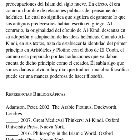
preocupaciones del Islam del siglo nueve. En efecto, él era
como un hombre de relaciones públicas del pensamiento
helénico. Lo cual no significa que siguiera ciegamente lo que
sus antiguos predecesores habían escrito en griego. Al
contrario, la originalidad del círculo de Al-Kindi descansa en
su adopción y adaptación de las ideas helénicas. Cuando Al-
Kindi, en sus textos, trata de establecer la identidad del primer
principio en Aristóteles y Plotino con el dios de El Corán, el
camino está preparado por las traducciones que ya daban
cuenta de dicho principio como el creador. Él sabía algo que
somos dados a olvidar hoy día: que traducir una obra filosófica
puede ser una manera poderosa de hacer filosofía.
Referencias Bibliográficas
Adamson, Peter. 2002. The Arabic Plotinus. Duckworth,
Londres.
_____. 2007. Great Medieval Thinkers: Al-Kindi. Oxford
University Press, Nueva York.
_____. 2016. Philosophy in the Islamic World. Oxford
University Press, Nueva York.