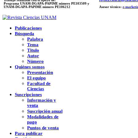
Trabajo realizado con el apoyo de:
revista.ciencias@ciencia
Programa UNAM-DGAPA-PAPIME número PE103509 y
UNAM-DGAPA-PAPIME
número PE106212
Asesor técnico:
e-marketi
Publicaciones
Búsqueda
Palabra
Tema
Titulo
Autor
Número
Quiénes somos
Presentación
El equipo
Facultad de
Ciencias
Suscripciones
Información y
venta
Suscripción anual
Modalidades de
pago
Puntos de venta
Para publicar