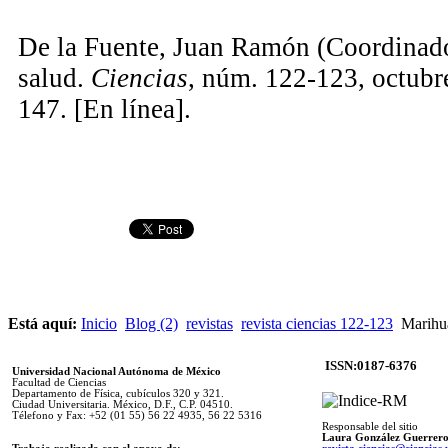
De la Fuente, Juan Ramón (Coordinad
salud.
Ciencias
, núm. 122-123, octubr
147. [En línea].
Está aquí:
Inicio
Blog (2)
revistas
revista ciencias 122-123
Marihua
ISSN:0187-6376
Universidad Nacional Autónoma de México
Facultad de Ciencias
Departamento de Física, cubículos 320 y 321.
Ciudad Universitaria. México, D.F., C.P. 04510.
Télefono y Fax: +52 (01 55) 56 22 4935, 56 22 5316
Responsable del sitio
Laura González Guerrer