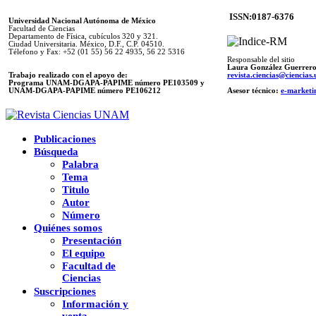
ISSN:0187-6376
Universidad Nacional Autónoma de México
Facultad de Ciencias
Departamento de Física, cubículos 320 y 321.
Ciudad Universitaria. México, D.F., C.P. 04510.
Télefono y Fax: +52 (01 55) 56 22 4935, 56 22 5316
Responsable del sitio
Laura González Guerrer
Trabajo realizado con el apoyo de:
revista.ciencias@ciencia
Programa UNAM-DGAPA-PAPIME número PE103509 y
UNAM-DGAPA-PAPIME
número PE106212
Asesor técnico:
e-marketi
Publicaciones
Búsqueda
Palabra
Tema
Titulo
Autor
Número
Quiénes somos
Presentación
El equipo
Facultad de
Ciencias
Suscripciones
Información y