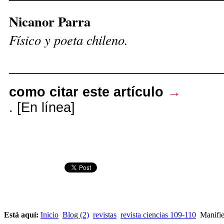
Nicanor Parra
Físico y poeta chileno.
__________________________
como citar este artículo
→
. [En línea]
Está aquí:
Inicio
Blog (2)
revistas
revista ciencias 109-110
Manifie