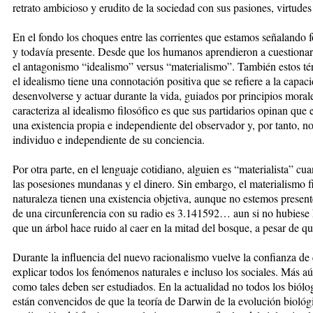
retrato ambicioso y erudito de la sociedad con sus pasiones, virtudes
En el fondo los choques entre las corrientes que estamos señalando
y todavía presente. Desde que los humanos aprendieron a cuestionarse
el antagonismo “idealismo” versus “materialismo”. También estos 
el idealismo tiene una connotación positiva que se refiere a la capac
desenvolverse y actuar durante la vida, guiados por principios mora
caracteriza al idealismo filosófico es que sus partidarios opinan qu
una existencia propia e independiente del observador y, por tanto, no 
individuo e independiente de su conciencia.
Por otra parte, en el lenguaje cotidiano, alguien es “materialista” c
las posesiones mundanas y el dinero. Sin embargo, el materialismo fi
naturaleza tienen una existencia objetiva, aunque no estemos presente
de una circunferencia con su radio es 3.141592… aun si no hubiese
que un árbol hace ruido al caer en la mitad del bosque, a pesar de q
Durante la influencia del nuevo racionalismo vuelve la confianza de 
explicar todos los fenómenos naturales e incluso los sociales. Más aún
como tales deben ser estudiados. En la actualidad no todos los bió
están convencidos de que la teoría de Darwin de la evolución biológi