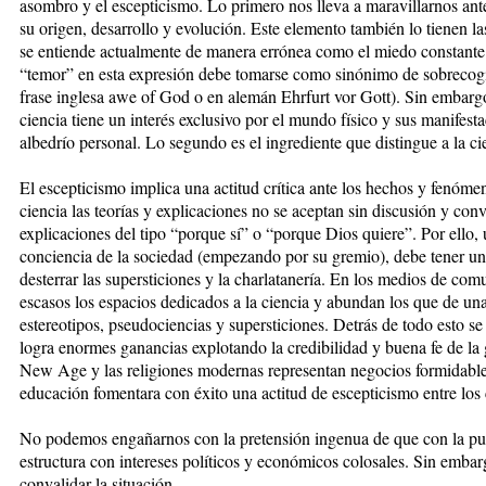
asombro y el escepticismo. Lo primero nos lleva a maravillarnos ant
su origen, desarrollo y evolución. Este elemento también lo tienen las
se entiende actualmente de manera errónea como el miedo constante 
“temor” en esta expresión debe tomarse como sinónimo de sobreco
frase inglesa awe of God o en alemán Ehrfurt vor Gott). Sin embargo, 
ciencia tiene un interés exclusivo por el mundo físico y sus manifestac
albedrío personal. Lo segundo es el ingrediente que distingue a la cie
El escepticismo implica una actitud crítica ante los hechos y fenómen
ciencia las teorías y explicaciones no se aceptan sin discusión y con
explicaciones del tipo “porque sí” o “porque Dios quiere”. Por ello, u
conciencia de la sociedad (empezando por su gremio), debe tener u
desterrar las supersticiones y la charlatanería. En los medios de co
escasos los espacios dedicados a la ciencia y abundan los que de un
estereotipos, pseudociencias y supersticiones. Detrás de todo esto s
logra enormes ganancias explotando la credibilidad y buena fe de la 
New Age y las religiones modernas representan negocios formidable
educación fomentara con éxito una actitud de escepticismo entre los
No podemos engañarnos con la pretensión ingenua de que con la p
estructura con intereses políticos y económicos colosales. Sin embar
convalidar la situación.