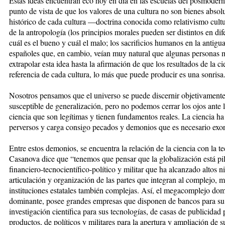
Estas ideas encuentran eco hoy en día en las escuelas del posmoderni
punto de vista de que los valores de una cultura no son bienes absol
histórico de cada cultura —doctrina conocida como relativismo cult
de la antropología (los principios morales pueden ser distintos en dif
cuál es el bueno y cuál el malo; los sacrificios humanos en la antigu
españoles que, en cambio, veían muy natural que algunas personas 
extrapolar esta idea hasta la afirmación de que los resultados de la
referencia de cada cultura, lo más que puede producir es una sonrisa
Nosotros pensamos que el universo se puede discernir objetivamente
susceptible de generalización, pero no podemos cerrar los ojos ante la
ciencia que son legítimas y tienen fundamentos reales. La ciencia ha 
perversos y carga consigo pecados y demonios que es necesario exor
Entre estos demonios, se encuentra la relación de la ciencia con la 
Casanova dice que “tenemos que pensar que la globalización está pi
financiero-tecnocientífico-político y militar que ha alcanzado altos ni
articulación y organización de las partes que integran al complejo, 
instituciones estatales también complejas. Así, el megacomplejo do
dominante, posee grandes empresas que disponen de bancos para su 
investigación científica para sus tecnologías, de casas de publicidad 
productos, de políticos y militares para la apertura y ampliación de