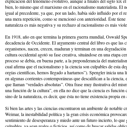
explicación del fenómeno evolutivo, aunque a finales del siglo xix 
bien, lo mismo que el marxismo en el racionalismo materialista. El n
igual al precedente, ya que, por un lado, había sido influido por el rea
una mera repetición, como se mencionó con anterioridad. Éste tiene
naturaleza es más negativa y su rechazo al racionalismo es más viole
En 1918, año en que termina la primera guerra mundial, Oswald S
decadencia de Occidente. El argumento central del libro es que las ci
organismos, nacen, crecen, maduran y terminan en una degradación i
cultura occidental agotó su fase creativa, situándose en una etapa cer
proceso se debía, en buena parte, a la preponderancia del materialism
cual afirma que el racionalismo y la ciencia son culpables de esta de
orgías científicas, hemos llegado a hartarnos”). Spengler inicia una 
en algunas corrientes contemporáneas que descalifican a la ciencia, 
que llaman “verdades absolutas”. Otra frase muy ilustrativa del mism
una función de la cultura”, en ella no dice que la ciencia es función d
sino de la naturaleza, es decir, que ésta no tiene existencia propia e
Si bien las artes y las ciencias encontraron un ambiente de notable 
Weimar, la inestabilidad política y la gran crisis económica provoca
sentimiento de desesperanza y miedo ante un futuro incierto, lo que
culpables, ya sean reales o ficticios, así como de buscar salidas obl