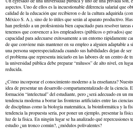
Un egresado de una universidad pública y uno de una privada son, 
aspectos. Uno de ellos es la incuestionable diferencia salarial que obt
calidad de la educación que recibieron o de la cultura adquirida (co
México S. A.), sino de lo útiles que serán al aparato productivo. Ha
han preferido a un profesionista bien capacitado para resolver tareas
tenemos que convencer a los empleadores (públicos o privados) que l
capacidad para adecuarse exitosamente a un entorno rápidamente ca
de que conviene más mantener en su empleo a alguien adaptable a s
una persona superespecializada cuando sus habilidades dejan de ser ú
el problema que representa iniciarlo en las labores de un centro de 
la universidad pública debe preparar “milusos” de alto nivel, en luga
reducida.
¿Cómo incorporar el conocimiento moderno a la enseñanza? Nuestros
idea de presentar un desarrollo compartamentalizado de la ciencia. E
formación “intelectual” del estudiante, pero ¿será adecuado en un 
tendencia moderna a borrar las fronteras artificiales entre las ciencia
de disciplinas como la biología matemática, la bioinformática y la fí
tendencia la propuesta sería, por poner un ejemplo, presentar la física 
luz de la física. En ningún lugar se ha analizado qué repercusiones t
estudio ¿un tronco común?, ¿módulos polivalentes?