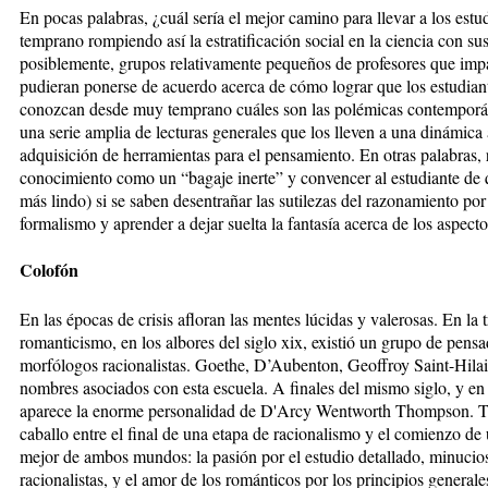
En pocas palabras, ¿cuál sería el mejor camino para llevar a los estu
temprano rompiendo así la estratificación social en la ciencia con s
posiblemente, grupos relativamente pequeños de profesores que impa
pudieran ponerse de acuerdo acerca de cómo lograr que los estudiant
conozcan desde muy temprano cuáles son las polémicas contemporánea
una serie amplia de lecturas generales que los lleven a una dinámica 
adquisición de herramientas para el pensamiento. En otras palabras,
conocimiento como un “bagaje inerte” y convencer al estudiante de 
más lindo) si se saben desentrañar las sutilezas del razonamiento por 
formalismo y aprender a dejar suelta la fantasía acerca de los aspectos
Colofón
En las épocas de crisis afloran las mentes lúcidas y valerosas. En la 
romanticismo, en los albores del siglo xix, existió un grupo de pens
morfólogos racionalistas. Goethe, D’Aubenton, Geoffroy Saint-Hila
nombres asociados con esta escuela. A finales del mismo siglo, y en
aparece la enorme personalidad de D'Arcy Wentworth Thompson. Tod
caballo entre el final de una etapa de racionalismo y el comienzo de
mejor de ambos mundos: la pasión por el estudio detallado, minucios
racionalistas, y el amor de los románticos por los principios generale