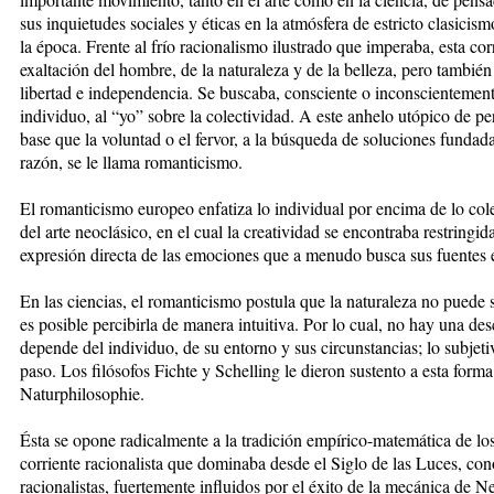
sus inquietudes sociales y éticas en la atmósfera de estricto clasici
la época. Frente al frío racionalismo ilustrado que imperaba, esta c
exaltación del hombre, de la naturaleza y de la belleza, pero también
libertad e independencia. Se buscaba, consciente o inconscientemente
individuo, al “yo” sobre la colectividad. A este anhelo utópico de p
base que la voluntad o el fervor, a la búsqueda de soluciones fundad
razón, se le llama romanticismo.
El romanticismo europeo enfatiza lo individual por encima de lo colec
del arte neoclásico, en el cual la creatividad se encontraba restringid
expresión directa de las emociones que a menudo busca sus fuentes e
En las ciencias, el romanticismo postula que la naturaleza no puede 
es posible percibirla de manera intuitiva. Por lo cual, no hay una de
depende del individuo, de su entorno y sus circunstancias; lo subjeti
paso. Los filósofos Fichte y Schelling le dieron sustento a esta for
Naturphilosophie.
Ésta se opone radicalmente a la tradición empírico-matemática de los 
corriente racionalista que dominaba desde el Siglo de las Luces, co
racionalistas, fuertemente influidos por el éxito de la mecánica de