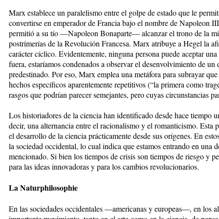
Marx establece un paralelismo entre el golpe de estado que le perm
convertirse en emperador de Francia bajo el nombre de Napoleon III
permitió a su tío —Napoleon Bonaparte— alcanzar el trono de la mi
postrimerías de la Revolución Francesa. Marx atribuye a Hegel la afi
carácter cíclico. Evidentemente, ninguna persona puede aceptar una per
fuera, estaríamos condenados a observar el desenvolvimiento de un 
predestinado. Por eso, Marx emplea una metáfora para subrayar que 
hechos específicos aparentemente repetitivos (“la primera como trage
rasgos que podrían parecer semejantes, pero cuyas circunstancias part
Los historiadores de la ciencia han identificado desde hace tiempo u
decir, una alternancia entre el racionalismo y el romanticismo. Esta
el desarrollo de la ciencia prácticamente desde sus orígenes. En estos
la sociedad occidental, lo cual indica que estamos entrando en una d
mencionado. Si bien los tiempos de crisis son tiempos de riesgo y p
para las ideas innovadoras y para los cambios revolucionarios.
La Naturphilosophie
En las sociedades occidentales —americanas y europeas—, en los alb
importante movimiento, tanto en el arte como en la ciencia, de pens