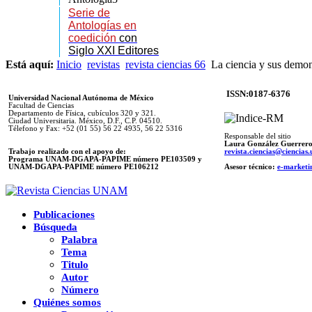
Serie de
Antologías en
coedición
con
Siglo XXI Editores
Está aquí:
Inicio
revistas
revista ciencias 66
La ciencia y sus demo
ISSN:0187-6376
Universidad Nacional Autónoma de México
Facultad de Ciencias
Departamento de Física, cubículos 320 y 321.
Ciudad Universitaria. México, D.F., C.P. 04510.
Télefono y Fax: +52 (01 55) 56 22 4935, 56 22 5316
Responsable del sitio
Laura González Guerrer
Trabajo realizado con el apoyo de:
revista.ciencias@ciencia
Programa UNAM-DGAPA-PAPIME número PE103509 y
UNAM-DGAPA-PAPIME
número PE106212
Asesor técnico:
e-marketi
Publicaciones
Búsqueda
Palabra
Tema
Titulo
Autor
Número
Quiénes somos