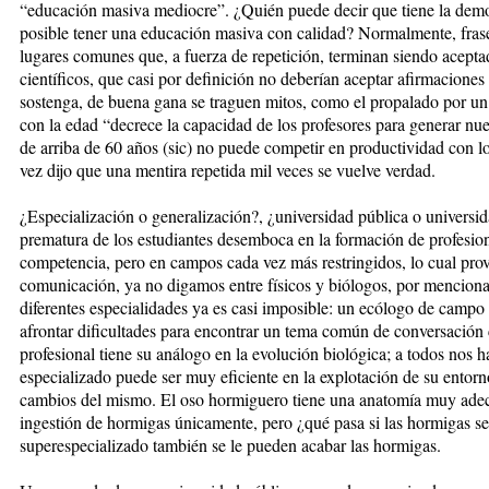
“educación masiva mediocre”. ¿Quién puede decir que tiene la demo
posible tener una educación masiva con calidad? Normalmente, fras
lugares comunes que, a fuerza de repetición, terminan siendo aceptada
científicos, que casi por definición no deberían aceptar afirmaciones
sostenga, de buena gana se traguen mitos, como el propalado por un
con la edad “decrece la capacidad de los profesores para generar n
de arriba de 60 años (sic) no puede competir en productividad con l
vez dijo que una mentira repetida mil veces se vuelve verdad.
¿Especialización o generalización?, ¿universidad pública o universi
prematura de los estudiantes desemboca en la formación de profesio
competencia, pero en campos cada vez más restringidos, lo cual provo
comunicación, ya no digamos entre físicos y biólogos, por mencionar
diferentes especialidades ya es casi imposible: un ecólogo de campo
afrontar dificultades para encontrar un tema común de conversación c
profesional tiene su análogo en la evolución biológica; a todos no
especializado puede ser muy eficiente en la explotación de su entorn
cambios del mismo. El oso hormiguero tiene una anatomía muy adec
ingestión de hormigas únicamente, pero ¿qué pasa si las hormigas s
superespecializado también se le pueden acabar las hormigas.