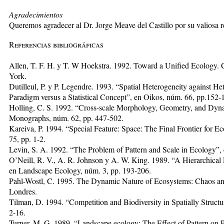
Agradecimientos
Queremos agradecer al Dr. Jorge Meave del Castillo por su valiosa re
R
eferencias bibliográficas
Allen, T. F. H. y T. W Hoekstra. 1992. Toward a Unified Ecology. 
York.
Dutilleul, P. y P. Legendre. 1993. “Spatial Heterogeneity against He
Paradigm versus a Statistical Concept”, en Oikos, núm. 66, pp.152-
Holling, C. S. 1992. “Cross-scale Morphology, Geometry, and Dyna
Monographs, núm. 62, pp. 447-502.
Kareiva, P. 1994. “Special Feature: Space: The Final Frontier for E
75, pp. 1-2.
Levin, S. A. 1992. “The Problem of Pattern and Scale in Ecology”,
O’Neill, R. V., A. R. Johnson y A. W. King. 1989. “A Hierarchical 
en Landscape Ecology, núm. 3, pp. 193-206.
Pahl-Wostl, C. 1995. The Dynamic Nature of Ecosystems: Chaos a
Londres.
Tilman, D. 1994. “Competition and Biodiversity in Spatially Structu
2-16.
Turner, M. G. 1989. “Landscape ecology: The Effect of Pattern on P