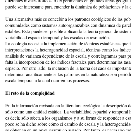
diferentes niveles tróficos, d) experimentos en grandes áreas geográfi
puede ser interesante para entender la dinámica de poblaciones y la 
Una alternativa más es concebir a los patrones ecológicos de las pob
comunidades como sistemas autoorganizables con dinámica de parche
estables. Esto puede ser posible aplicando la teoría general de sistem
variabilidad espacio-temporal y las escalas de resolución.
La ecología necesita la implementación de técnicas estadísticas que i
interpretaciones la heterogeneidad espacial, técnicas como los índic
análisis de varianza dependiente de la escala y correlogramas para 
falta la incorporación de los índices fractales para determinar las ta
espacio. Por otro lado, la inclusión de la teoría del caos es importa
determinar analíticamente si los patrones en la naturaleza son periódi
escala temporal a la cual ocurren los procesos.
El reto de la complejidad
En la información revisada en la literatura ecológica la descripción d
sólo como una entidad estática. La variabilidad espacial y temporal 
es decir, sólo afecta a los organismos y a su forma de responder a e
poco se ha dicho sobre cómo el cambio de escala y la heterogeneidad
se obtienen en un nivel jerárquico aislado. Por tanto, es necesario cr