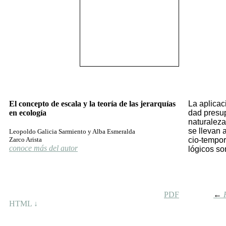
El concepto de escala y la teoría de las jerarquías
La apli­ca­c
en ecología
dad pre­su­
na­tu­ra­le­
se lle­van a
Leopoldo Galicia Sarmiento y Alba Esmeralda
Zarco Arista
cio-tem­po­
conoce más del autor
ló­gi­cos so
PDF
←
HTML ↓