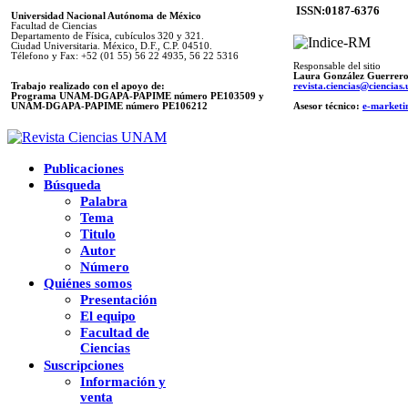
ISSN:0187-6376
Universidad Nacional Autónoma de México
Facultad de Ciencias
Departamento de Física, cubículos 320 y 321.
Ciudad Universitaria. México, D.F., C.P. 04510.
Télefono y Fax: +52 (01 55) 56 22 4935, 56 22 5316
Responsable del sitio
Laura González Guerrer
Trabajo realizado con el apoyo de:
revista.ciencias@ciencia
Programa UNAM-DGAPA-PAPIME número PE103509 y
UNAM-DGAPA-PAPIME
número PE106212
Asesor técnico:
e-marketi
Publicaciones
Búsqueda
Palabra
Tema
Titulo
Autor
Número
Quiénes somos
Presentación
El equipo
Facultad de
Ciencias
Suscripciones
Información y
venta