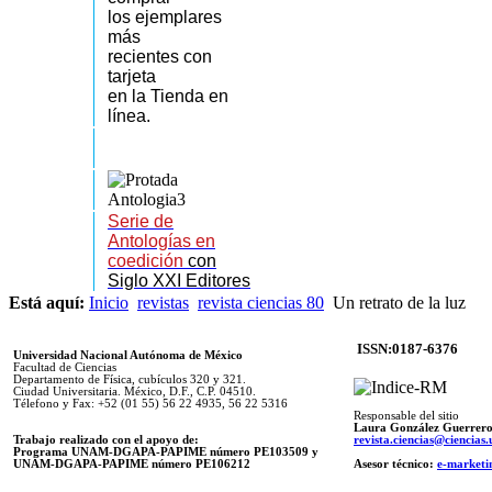
los
ejemplares
más
recientes
con
tarjeta
en la Tienda en
línea.
Serie de
Antologías en
coedición
con
Siglo XXI Editores
Está aquí:
Inicio
revistas
revista ciencias 80
Un retrato de la luz
ISSN:0187-6376
Universidad Nacional Autónoma de México
Facultad de Ciencias
Departamento de Física, cubículos 320 y 321.
Ciudad Universitaria. México, D.F., C.P. 04510.
Télefono y Fax: +52 (01 55) 56 22 4935, 56 22 5316
Responsable del sitio
Laura González Guerrer
Trabajo realizado con el apoyo de:
revista.ciencias@ciencia
Programa UNAM-DGAPA-PAPIME número PE103509 y
UNAM-DGAPA-PAPIME
número PE106212
Asesor técnico:
e-marketi