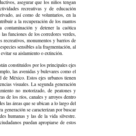
ductivos, asegurar que los niños tengan
tividades recreativas y de educación
privado, así como de voluntarios, en la
ntribuir a la recuperación de los mantos
a contaminación y de­tener la caótica
 las funciones de los corredores verdes,
s recrea­tivos, monumentos y barrios de
 especies sensibles a la fragmentación, al
evitar su aislamiento o ex­tinción.
tán constituidos por los principales ejes
emplo, las avenidas y bulevares como el
 de México. Es­tos ejes urbanos tienen
encias visuales. La segunda generación
zamiento no motorizado, de peatones y
ras de los ríos, canales y arroyos dentro
s las áreas que se ubican a lo largo del
era generación se caracterizan por buscar
des humanas y las de la vida silvestre.
s ciudadanos puedan apropiarse de estos