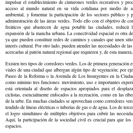
impulsar el establecimiento de cinturones verdes recreativos y pro
acceso al mundo natural en su vida cotidiana por medio de ac
ambiental, y fomentar la participación de los sectores público y 
administración de las áreas verdes. Todo ello con el objetivo de co
freáticos que abastecen de agua potable las ciudades, reducir l
expansión de la mancha urbana. La co­nectividad espacial es otra de
ya que pueden constituir redes de caminos y canales que unen sitio
interés cultu­ral. Por otro lado, pueden atender las necesidades de las
acercarlas al patrón natural regional que requieren y, de esta manera, 
Existen tres tipos de co­rredores verdes. Los de primera generación es
viales de una ciudad que albergan algún tipo de vegetación; por ej
Paseo de la Reforma o la Avenida de Los Insurgentes en la Ciudad
como mínimo tres funciones: movimiento, uso e importantes experi
está orientada al diseño de espacios apropiados para el despla
ciclistas, esencialmente enfocados a la recreación, como en las ribe
de la urbe. En muchas ciudades se aprovechan co­mo corredores verde
tendido de líneas eléctricas o tuberías de gas o de agua. Los de terc
el logro simultáneo de múltiples objetivos para cubrir las necesida
Aquí, la participación de la sociedad civil es crucial para que lo
espacios.