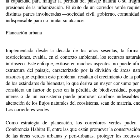
la capacidad para mitigar la pérdida del paisaje natural o su fragm
presiones de la urbanización. El éxito de un corredor verde requier
distintas partes involucradas —sociedad civil, gobierno, comunidad
indispensable para no limitar su alcance.
Planeación urbana
Implementada desde la década de los años sesentas, la forma 
restricciones, evalúa, en el contexto ambiental, los recursos natura
intrínseco. Este enfoque, exitoso en muchos aspectos, no puede afro
estructura del paisaje, caracterizado por la división de áreas na
razones que explican este problema, resaltan el crecimiento de la po
de los estándares de bienestar, lo que deriva en mayor consumo per 
considera un factor de peso en la pérdida de biodiversidad, porqu
interés o de un ecosistema puede promover cambios indeseables
alteración de los flujos naturales del ecosistema, sean de materia, en
Los corredores verdes
Como estrategia de planea­ción, los corredores verdes puden 
Conferencia Habitat II, entre las que están promover la conservación
de las áreas verdes urbanas y peri-urbanas, proteger los recursos 