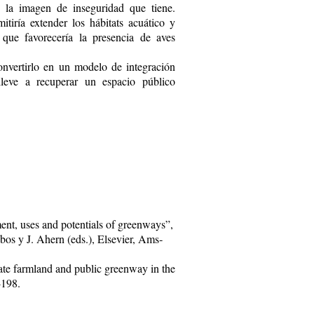
 y la imagen de inseguridad que tiene.
itiría extender los hábitats acuático y
 que favorecería la presencia de aves
nvertirlo en un modelo de integración
lleve a recuperar un espacio público
nt, uses and potentials of greenways”,
os y J. Ahern (eds.), Elsevier, Ams­
ate farmland and public greenway in the
-198.