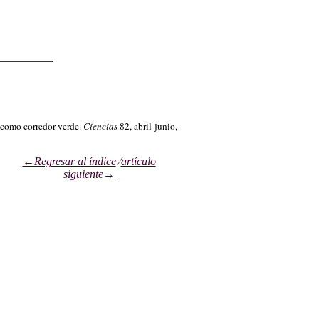
__________
 como corredor verde.
Ciencias
82, abril-junio,
←Regresar al índice
⁄
artículo
siguiente→