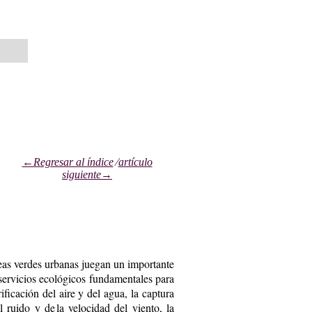
←Regresar al índice
⁄
artículo
siguiente→
as verdes urba­nas juegan un importan­te
 servicios ecológicos fundamentales para
ificación del aire y del agua, la captura
 ruido y de la velocidad del viento, la