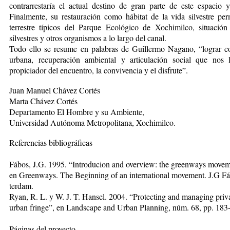
contrarrestaría el actual destino de gran parte de este espacio
Finalmente, su restauración como hábitat de la vida silvestre perm
terrestre típicos del Parque Ecológico de Xochimilco, situación
silvestres y otros organismos a lo largo del canal.
Todo ello se resume en palabras de Guillermo Nagano, “lograr co
urbana, recuperación ambiental y articulación social que nos 
propiciador del encuentro, la convivencia y el disfrute”.
Juan Manuel Chávez Cortés
Marta Chávez Cortés
Departamento El Hombre y su Ambiente,
Universidad Autónoma Metropolitana, Xochimilco.
Referencias bibliográficas
Fábos, J.G. 1995. “Introducion and overview: the green­ways moveme
en Greenways. The Beginning of an international movement. J.G Fáb
terdam.
Ryan, R. L. y W. J. T. Hansel. 2004. “Protecting and managing priv
urban fringe”, en Landscape and Urban Planning, núm. 68, pp. 183
Páginas del proyecto