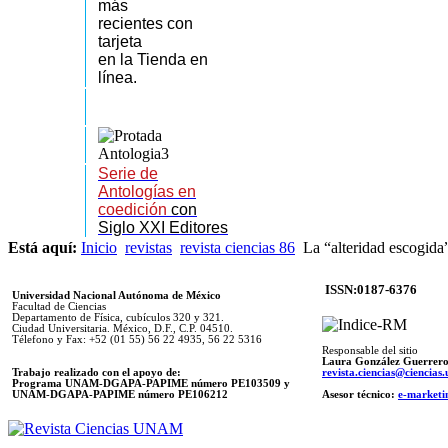
más
recientes
con
tarjeta
en la Tienda en
línea.
Serie de
Antologías en
coedición
con
Siglo XXI Editores
Está aquí:
Inicio
revistas
revista ciencias 86
La “alteridad escogida
ISSN:0187-6376
Universidad Nacional Autónoma de México
Facultad de Ciencias
Departamento de Física, cubículos 320 y 321.
Ciudad Universitaria. México, D.F., C.P. 04510.
Télefono y Fax: +52 (01 55) 56 22 4935, 56 22 5316
Responsable del sitio
Laura González Guerrer
Trabajo realizado con el apoyo de:
revista.ciencias@ciencia
Programa UNAM-DGAPA-PAPIME número PE103509 y
UNAM-DGAPA-PAPIME
número PE106212
Asesor técnico:
e-marketi