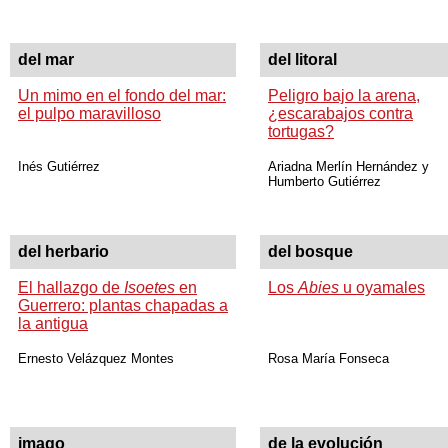
del mar
del litoral
Un mimo en el fondo del mar:
Peligro bajo la arena,
el pulpo maravilloso
¿escarabajos contra
tortugas?
Inés Gutiérrez
Ariadna Merlín Hernández y
Humberto Gutiérrez
del herbario
del bosque
El hallazgo de
Isoetes
en
Los
Abies
u oyamales
Guerrero: plantas chapadas a
la antigua
Ernesto Velázquez Montes
Rosa María Fonseca
imago
de la evolución