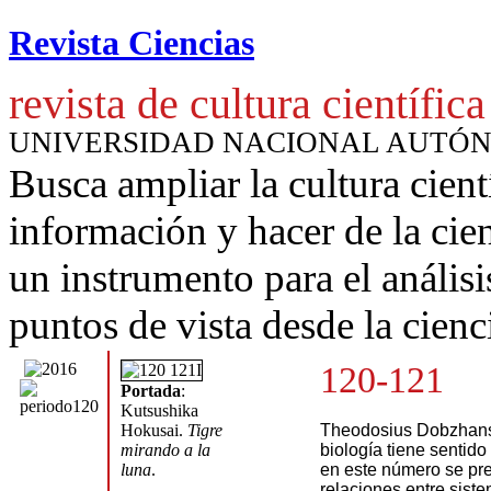
Revista Ciencias
revista de cultura científica
UNIVERSIDAD NACIONAL AUTÓ
Busca ampliar la cultura cient
información y hacer de la cie
un instrumento para
el anális
puntos de vista desde la cienc
120-121
Portada
:
Kutsushika
Hokusai.
Tigre
Theodosius Dobzhans
mirando a la
biología tiene sentido 
luna
.
en este número se pre
relaciones entre siste