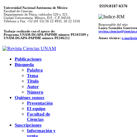
ISSN:0187-6376
Universidad Nacional Autónoma de México
Facultad de Ciencias
Departamento de Física, cubículos 320 y 321.
Ciudad Universitaria. México, D.F., C.P. 04510.
Télefono y Fax: +52 (01 55) 56 22 4935, 56 22 5316
Responsable del sitio
Laura González Guerrer
Trabajo realizado con el apoyo de:
revista.ciencias@ciencia
Programa UNAM-DGAPA-PAPIME número PE103509 y
UNAM-DGAPA-PAPIME
número PE106212
Asesor técnico:
e-marketi
Publicaciones
Búsqueda
Palabra
Tema
Titulo
Autor
Número
Quiénes somos
Presentación
El equipo
Facultad de
Ciencias
Suscripciones
Información y
venta