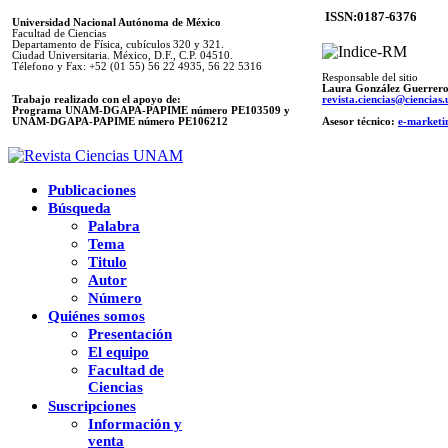
ISSN:0187-6376
Universidad Nacional Autónoma de México
Facultad de Ciencias
Departamento de Física, cubículos 320 y 321.
Ciudad Universitaria. México, D.F., C.P. 04510.
Télefono y Fax: +52 (01 55) 56 22 4935, 56 22 5316
Responsable del sitio
Laura González Guerrer
Trabajo realizado con el apoyo de:
revista.ciencias@ciencia
Programa UNAM-DGAPA-PAPIME número PE103509 y
UNAM-DGAPA-PAPIME
número PE106212
Asesor técnico:
e-marketi
Publicaciones
Búsqueda
Palabra
Tema
Titulo
Autor
Número
Quiénes somos
Presentación
El equipo
Facultad de
Ciencias
Suscripciones
Información y
venta