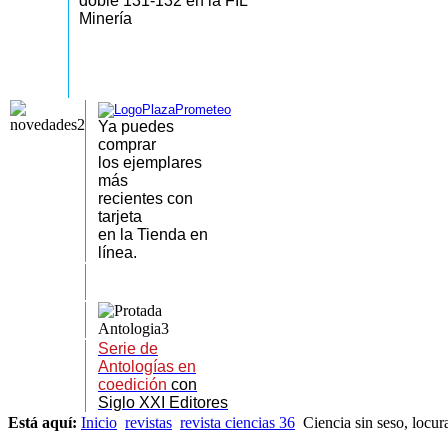
doble 131-132 en la FIL
Minería
Ya puedes
comprar
los
ejemplares
más
recientes
con
tarjeta
en la Tienda en
línea.
Serie de
Antologías en
coedición
con
Siglo XXI Editores
Está aquí:
Inicio
revistas
revista ciencias 36
Ciencia sin seso, locur