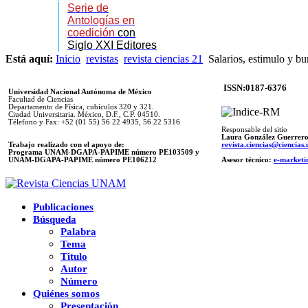
Serie de
Antologías en
coedición
con
Siglo XXI Editores
Está aquí:
Inicio
revistas
revista ciencias 21
Salarios, estimulo y bu
ISSN:0187-6376
Universidad Nacional Autónoma de México
Facultad de Ciencias
Departamento de Física, cubículos 320 y 321.
Ciudad Universitaria. México, D.F., C.P. 04510.
Télefono y Fax: +52 (01 55) 56 22 4935, 56 22 5316
Responsable del sitio
Laura González Guerrer
Trabajo realizado con el apoyo de:
revista.ciencias@ciencia
Programa UNAM-DGAPA-PAPIME número PE103509 y
UNAM-DGAPA-PAPIME
número PE106212
Asesor técnico:
e-marketi
Publicaciones
Búsqueda
Palabra
Tema
Titulo
Autor
Número
Quiénes somos
Presentación