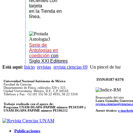
recientes
con
tarjeta
en la Tienda en
línea.
Serie de
Antologías en
coedición
con
Siglo XXI Editores
Está aquí:
Inicio
revistas
revista ciencias 69
Un pincel de luz
ISSN:0187-6376
Universidad Nacional Autónoma de México
Facultad de Ciencias
Departamento de Física, cubículos 320 y 321.
Ciudad Universitaria. México, D.F., C.P. 04510.
Télefono y Fax: +52 (01 55) 56 22 4935, 56 22 5316
Responsable del sitio
Laura González Guerrer
Trabajo realizado con el apoyo de:
revista.ciencias@ciencia
Programa UNAM-DGAPA-PAPIME número PE103509 y
UNAM-DGAPA-PAPIME
número PE106212
Asesor técnico:
e-marketi
Publicaciones