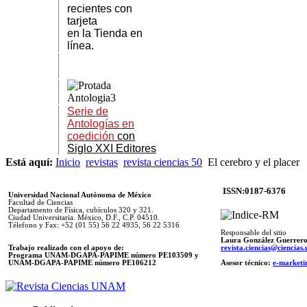
recientes
con
tarjeta
en la Tienda en
línea.
Serie de
Antologías en
coedición
con
Siglo XXI Editores
Está aquí:
Inicio
revistas
revista ciencias 50
El cerebro y el placer
ISSN:0187-6376
Universidad Nacional Autónoma de México
Facultad de Ciencias
Departamento de Física, cubículos 320 y 321.
Ciudad Universitaria. México, D.F., C.P. 04510.
Télefono y Fax: +52 (01 55) 56 22 4935, 56 22 5316
Responsable del sitio
Laura González Guerrer
Trabajo realizado con el apoyo de:
revista.ciencias@ciencia
Programa UNAM-DGAPA-PAPIME número PE103509 y
UNAM-DGAPA-PAPIME
número PE106212
Asesor técnico:
e-marketi