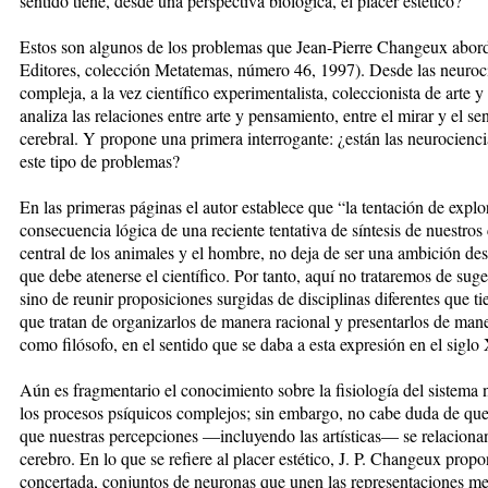
sentido tiene, desde una perspectiva biológica, el placer estético?
Estos son algunos de los problemas que Jean-Pierre Changeux abord
Editores, colección Metatemas, número 46, 1997). Desde las neuroci
compleja, a la vez científico experimentalista, coleccionista de arte
analiza las relaciones entre arte y pensamiento, entre el mirar y el sen
cerebral. Y propone una primera interrogante: ¿están las neurocienci
este tipo de problemas?
En las primeras páginas el autor establece que “la tentación de explor
consecuencia lógica de una reciente tentativa de síntesis de nuestro
central de los animales y el hombre, no deja de ser una ambición d
que debe atenerse el científico. Por tanto, aquí no trataremos de suge
sino de reunir proposiciones surgidas de disciplinas diferentes que ti
que tratan de organizarlos de manera racional y presentarlos de man
como filósofo, en el sentido que se daba a esta expresión en el siglo
Aún es fragmentario el conocimiento sobre la fisiología del sistema n
los procesos psíquicos complejos; sin embargo, no cabe duda de que 
que nuestras percepciones —incluyendo las artísticas— se relacionan
cerebro. En lo que se refiere al placer estético, J. P. Changeux prop
concertada, conjuntos de neuronas que unen las representaciones men