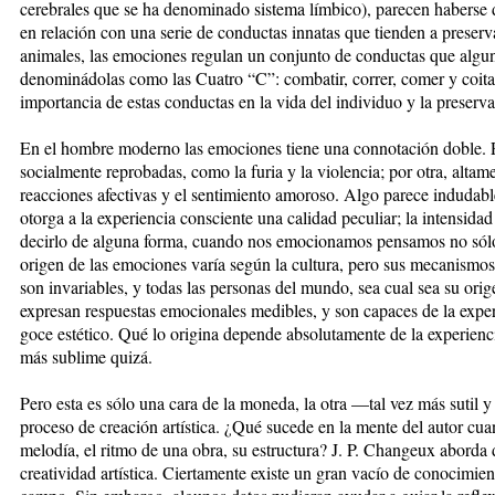
cerebrales que se ha denominado sistema límbico), parecen haberse d
en relación con una serie de conductas innatas que tienden a preserva
animales, las emociones regulan un conjunto de conductas que algu
denominádolas como las Cuatro “C”: combatir, correr, comer y coitar. 
importancia de estas conductas en la vida del individuo y la preserva
En el hombre moderno las emociones tiene una connotación doble. P
socialmente reprobadas, como la furia y la violencia; por otra, altame
reacciones afectivas y el sentimiento amoroso. Algo parece indudable
otorga a la experiencia consciente una calidad peculiar; la intensidad
decirlo de alguna forma, cuando nos emocionamos pensamos no sólo 
origen de las emociones varía según la cultura, pero sus mecanismos
son invariables, y todas las personas del mundo, sea cual sea su origen
expresan respuestas emocionales medibles, y son capaces de la exper
goce estético. Qué lo origina depende absolutamente de la ex­pe­rienci
más sublime quizá.
Pero esta es sólo una cara de la moneda, la otra —tal vez más sutil 
proceso de creación artística. ¿Qué sucede en la mente del autor cu
melodía, el ritmo de una obra, su estructura? J. P. Changeux aborda 
creatividad artística. Ciertamente existe un gran vacío de conocimie