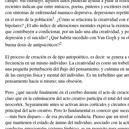
campo. Sin embargo, algunos datos pudieran ayudar a guiar la reflex
recientes indican que entre músicos, poetas, pintores y escritores exi
con síntomas de enfermedad maniaco-depresiva, depresiones repetiti
1
en el resto de la población
. ¿Cómo se relaciona la creatividad con 
bipolares? ¿El alto índice de alteraciones mentales expresa la existe
que contribuyen a condicionar, por un lado una alta creatividad, y po
depresión y el suicidio? ¿Qué habría sucedido con Van Gogh y su o
2
buena dosis de antipsicóticos?
El proceso de creación es de tipo autopoiético, es decir: se genera 
frecuencia en un mismo individuo. La creatividad es como un torbelli
una pequeña perturbación del flujo del pensamiento, y culmina en u
de las energías física y mental del individuo. Es un torbellino que arr
pensamiento hacia sí mismo; una obsesión.
Pero. ¿qué sucede finalmente en el cerebro durante el acto de creació
claro que en la culminación del acto creativo participa el total del sis
neocortex. Seguramente antes se activan áreas corticales y circuitos
principal del acto creativo. Pero lo fundamental es conocer qué suce
—más bien disparo— de esa peculiar conducta. ­Pienso que un nivel b
que mantienen el estado de ánimo del individuo, asociado con la acti
conductas emocionales (sistema límbico), es un requisito para genera