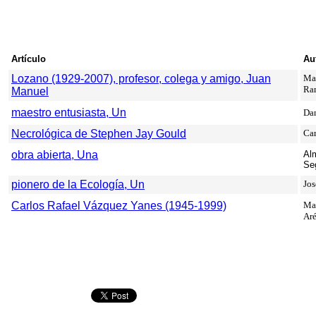
Artículo
Au
Lozano (1929-2007), profesor, colega y amigo, Juan
Mar
Ra
Manuel
maestro entusiasta, Un
Dan
Necrológica de Stephen Jay Gould
Car
obra abierta, Una
Al
Se
pionero de la Ecología, Un
Jos
Carlos Rafael Vázquez Yanes (1945-1999)
Ma
Ar