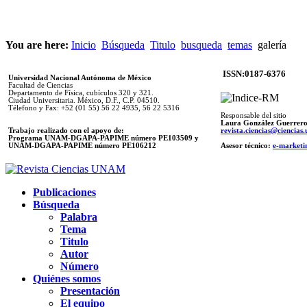
You are here:
Inicio
Búsqueda
Titulo
busqueda
temas
galería
ISSN:0187-6376
Universidad Nacional Autónoma de México
Facultad de Ciencias
Departamento de Física, cubículos 320 y 321.
Ciudad Universitaria. México, D.F., C.P. 04510.
Télefono y Fax: +52 (01 55) 56 22 4935, 56 22 5316
Responsable del sitio
Laura González Guerrer
Trabajo realizado con el apoyo de:
revista.ciencias@ciencia
Programa UNAM-DGAPA-PAPIME número PE103509 y
UNAM-DGAPA-PAPIME
número PE106212
Asesor técnico:
e-marketi
Publicaciones
Búsqueda
Palabra
Tema
Titulo
Autor
Número
Quiénes somos
Presentación
El equipo