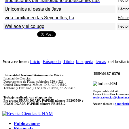
tribulaciones del tiranosaurio adolescente, Las
Héctor 
Unicornios al oeste de Java
Héctor 
vida familiar en las Seychelles, La
Héctor 
Wallace y el colugo
Héctor 
You are here:
Inicio
Búsqueda
Titulo
busqueda
temas
del bestiari
ISSN:0187-6376
Universidad Nacional Autónoma de México
Facultad de Ciencias
Departamento de Física, cubículos 320 y 321.
Ciudad Universitaria. México, D.F., C.P. 04510.
Télefono y Fax: +52 (01 55) 56 22 4935, 56 22 5316
Responsable del sitio
Laura González Guerrer
Trabajo realizado con el apoyo de:
revista.ciencias@ciencia
Programa UNAM-DGAPA-PAPIME número PE103509 y
UNAM-DGAPA-PAPIME
número PE106212
Asesor técnico:
e-marketi
Publicaciones
Búsqueda