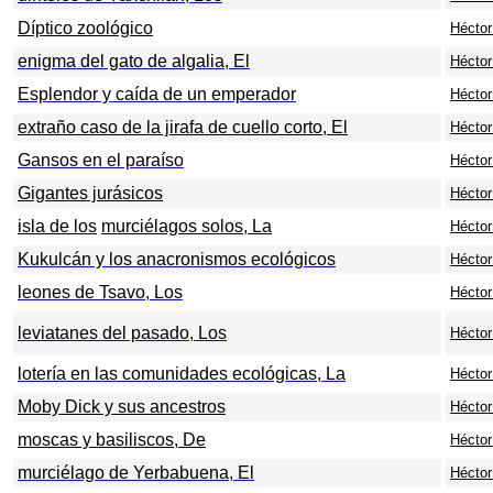
Díptico zoológico
Héctor 
enigma del gato de algalia, El
Héctor 
Esplendor y caída de un emperador
Héctor 
extraño caso de la jirafa de cuello corto,
El
Héctor 
Gansos en el paraíso
Héctor 
Gigantes jurásicos
Héctor 
isla de los
murciélagos solos,
La
Héctor 
Kukulcán y los anacronismos ecológicos
Héctor 
leones de Tsavo, Los
Héctor 
leviatanes del pasado, Los
Héctor 
lotería en las comunidades ecológicas, La
Héctor 
Moby Dick y sus ancestros
Héctor 
moscas y basiliscos,
De
Héctor 
murciélago de Yerbabuena, El
Héctor 