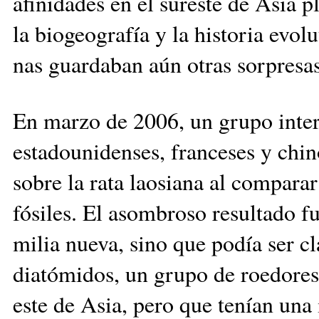
afi­ni­da­­des en el sureste de Asia
la biogeografía y la historia evolut
nas guardaban aún otras sorpresas
En marzo de 2006, un gru­po interdis
estadounidenses, fran­ce­ses y chi
so­bre la rata laosiana al compara
fósiles. El asom­bro­so resultado f
milia nueva, sino que podía ser cla
diatómidos, un gru­po de roedores
este de Asia, pero que tenían una 