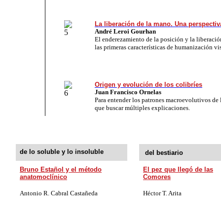
La liberación de la mano. Una perspecti
André Leroi Gourhan
El enderezamiento de la posición y la liberaci
las primeras características de humanización vis
Origen y evolución de los colibríes
Juan Francisco Ornelas
Para entender los patrones macroevolutivos de l
que buscar múltiples explicaciones.
de lo soluble y lo insoluble
del bestiario
Bruno Estañol y el método
El pez que llegó de las
anatomoclínico
Comores
Antonio
R.
Cabral Castañeda
Héctor T. Arita