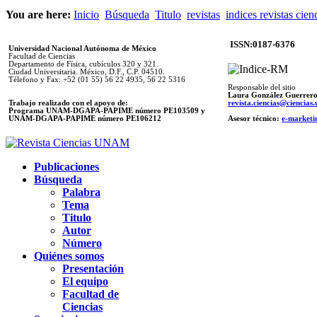
You are here:
Inicio
Búsqueda
Titulo
revistas
indices revistas cien
ISSN:0187-6376
Universidad Nacional Autónoma de México
Facultad de Ciencias
Departamento de Física, cubículos 320 y 321.
Ciudad Universitaria. México, D.F., C.P. 04510.
Télefono y Fax: +52 (01 55) 56 22 4935, 56 22 5316
Responsable del sitio
Laura González Guerrer
Trabajo realizado con el apoyo de:
revista.ciencias@ciencia
Programa UNAM-DGAPA-PAPIME número PE103509 y
UNAM-DGAPA-PAPIME
número PE106212
Asesor técnico:
e-marketi
Publicaciones
Búsqueda
Palabra
Tema
Titulo
Autor
Número
Quiénes somos
Presentación
El equipo
Facultad de
Ciencias