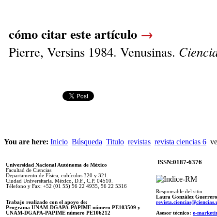
cómo citar este artículo
→
Pierre, Versins 1984. Venusinas.
Cienci
You are here:
Inicio
Búsqueda
Titulo
revistas
revista ciencias 6
ve
ISSN:0187-6376
Universidad Nacional Autónoma de México
Facultad de Ciencias
Departamento de Física, cubículos 320 y 321.
Ciudad Universitaria. México, D.F., C.P. 04510.
Télefono y Fax: +52 (01 55) 56 22 4935, 56 22 5316
Responsable del sitio
Laura González Guerrer
Trabajo realizado con el apoyo de:
revista.ciencias@ciencia
Programa UNAM-DGAPA-PAPIME número PE103509 y
UNAM-DGAPA-PAPIME
número PE106212
Asesor técnico:
e-marketi