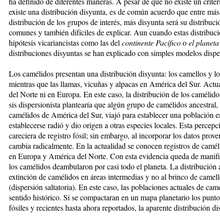
ha definido de diferentes maneras. A pesar de que no existe un crite
existe una distribución disyunta, es de común acuerdo que entre más 
distribución de los grupos de interés, más disyunta será su distribuc
comunes y también difíciles de explicar. Aun cuando estas distribuci
hipótesis vicariancistas como las del
continente Pacífico
o
el planet
distribuciones disyuntas se han explicado con simples modelos disper
Los camélidos presentan una distribución disyunta: los camellos y l
mientras que las llamas, vicuñas y alpacas en América del Sur. Act
del Norte ni en Europa. En este caso, la distribución de los camélido
sis dispersionista plantearía que algún grupo de camélidos ancestral,
camélidos de América del Sur, viajó para establecer una población en
establecerse radió y dio origen a otras especies locales. Esta percepc
careciera de registro fósil; sin embargo, al incorporar los datos prove
cambia radicalmente. En la actualidad se conocen registros de camél
en Europa y América del Norte. Con esta evidencia queda de manif
los camélidos deambularon por casi todo el planeta. La distribución a
extinción de camélidos en áreas intermedias y no al brinco de camell
(dispersión saltatoria). En este caso, las poblaciones actuales de cam
sentido histórico. Si se compactaran en un mapa planetario los punt
fósiles y recientes hasta ahora reportados, la aparente distribución d