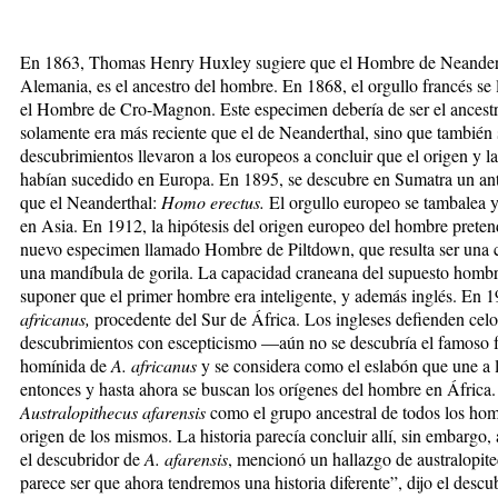
En 1863, Thomas Henry Huxley sugiere que el Hombre de Neanderth
Alemania,
es el ancestro del hombre. En 1868, el orgullo francés se 
el Hombre de Cro-Magnon. Este especimen debería de ser el ancest
solamente era más reciente que el de Neanderthal, sino que tambié
descubrimientos llevaron a los europeos a concluir que el origen y 
habían sucedido en Europa. En 1895, se descubre en Sumatra un an
que el Neanderthal:
Homo erectus.
El orgullo europeo se tambalea y
en Asia. En 1912, la hipótesis del origen europeo del hombre pretend
nuevo especimen llamado Hombre de Piltdown, que resulta ser una
una mandíbula de gorila. La capacidad craneana del supuesto hombre,
suponer que el primer hombre era inteligente, y además inglés. En 1
africanus,
procedente del Sur de África. Los ingleses defienden celo
descubrimientos con escepticismo —aún no se descubría el famoso f
homínida de
A. africanus
y se considera como el eslabón que une a 
entonces y hasta ahora se buscan los orígenes del hombre en África.
Australopithecus afarensis
como el grupo ancestral de todos los homí
origen de los mismos. La historia parecía concluir allí, sin embarg
el descubridor de
A. afarensis
, mencionó un hallazgo de australopit
parece ser que ahora tendremos una historia diferente”, dijo el desc