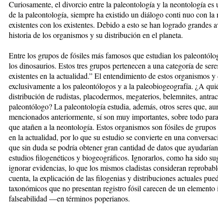
Curiosamente, el divorcio entre la paleontología y la neontología es
de la paleontología, siempre ha existido un diálogo conti­ nuo con la 
existentes con los existentes. Debido a esto se han logrado grandes 
historia de los organismos y su distribución en el planeta.
Entre los grupos de fósiles más famosos que estudian los paleontólogo
los dinosaurios. Estos tres grupos pertenecen a una categoría de se
existentes en la actualidad.” El entendimiento de estos organismos y 
exclusivamente a los paleontólogos y a la paleo­biogeografía. ¿A quié
distribución de rudistas, placodermos, megaterios, belemnites, antrac
paleontólogo? La paleontología estudia, además, otros seres que, a
mencionados anteriormente, sí son muy importantes, sobre todo para 
que atañen a la neontología. Estos organismos son fósiles de grupos
en la actualidad, por lo que su estudio se convierte en una conversaci
que sin duda se podría obtener gran cantidad de datos que ayudarían 
estudios filogenéticos y biogeográficos. Ignorarlos, como ha sido sug
ignorar evidencias, lo que los mismos cladistas consideran reprobab
cuenta, la explicación de las filogenias y distribuciones actuales pu
taxonómicos que no presentan registro fósil carecen de un elemento 
falseabilidad —en términos poperianos.