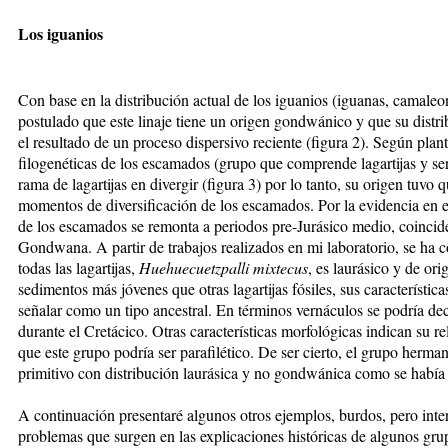
Los iguanios
Con base en la distribución actual de los iguanios (iguanas, camale
postulado que este linaje tiene un origen gondwánico y que su distr
el resultado de un proceso dispersivo reciente (figura 2). Según plan
filogenéticas de los escamados (grupo que comprende lagartijas y ser
rama de lagartijas en divergir (figura 3) por lo tanto, su origen tuvo
momentos de diversificación de los escamados. Por la evidencia en el
de los escamados se remonta a periodos pre-Jurásico medio, coincid
Gondwana. A partir de trabajos realizados en mi laboratorio, se ha
todas las lagartijas,
Huehuecuetzpalli mixtecus
, es laurásico y de ori
sedimentos más jóvenes que otras lagartijas fósiles, sus característic
señalar como un tipo ancestral. En términos vernáculos se podría decir
durante el Cretácico. Otras características morfológicas indican su re
que este grupo podría ser parafilético. De ser cierto, el grupo herman
primitivo con distribución laurásica y no gondwánica como se había
A continuación presentaré algunos otros ejemplos, burdos, pero inter
problemas que surgen en las explicaciones históricas de algunos gru