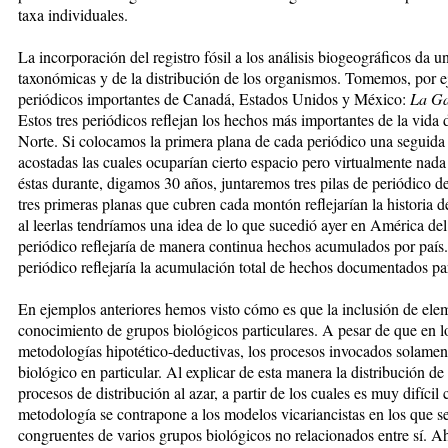
taxa individuales.
La incorporación del registro fósil a los análisis biogeográficos da u
taxonómicas y de la distribución de los organismos. Tomemos, por ej
periódicos importantes de Canadá, Estados Unidos y México:
La Ga
Estos tres periódicos reflejan los hechos más importantes de la vida d
Norte. Si colocamos la primera plana de cada periódico una seguida d
acostadas las cuales ocuparían cierto espacio pero virtualmente na
éstas durante, digamos 30 años, juntaremos tres pilas de periódico 
tres primeras planas que cubren cada montón reflejarían la historia d
al leerlas tendríamos una idea de lo que sucedió ayer en América de
periódico reflejaría de manera continua hechos acumulados por país. 
periódico reflejaría la acumulación total de hechos documentados pa
En ejemplos anteriores hemos visto cómo es que la inclusión de ele
cono­ci­mien­to de grupos biológicos particulares. A pesar de que en los
metodologías hipotético-deductivas, los procesos invocados solamen
biológico en particular. Al explicar de esta manera la distribución d
procesos de distribución al azar, a partir de los cuales es muy difícil
metodología se contrapone a los modelos vicariancistas en los que se
congruentes de varios grupos biológicos no relacionados entre sí. 