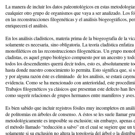
La manera de incluir los datos paleontológicos en estas metodologías
cualquier otro grupo de organismos que vaya a ser analizado. Los fós
en las reconstrucciones filogenéticas y el análisis biogeográficos, p
enriquecerá el análisis.
En los análisis cladísticos, materia prima de la biogeografía de la vic
solamente es necesaria, sino obligatoria. La teoría cladística enfatiza
monofiléticos en las reconstrucciones filogenéticas. Un grupo monof
cladis­tas, es aquel grupo biológico compuesto por un ancestro y todo
todos los descendientes querrá decir todos, esto es, absolutamente to
hasta donde nuestro conocimiento lo permita. Esto significa que, si s
y por alguna razón éste es eliminado de los análisis, se estará caye
evidencia. Como se ha mencionado con anterioridad, este procedimi
Trabajos filogenéticos ya clásicos que presentan este defecto han llev
como sugerir relaciones de grupos hermanos entre mamíferos y aves
Es bien sabido que incluir registros fósiles muy incompletos en anál
de politomías en árboles de consenso. A éstos se les suele llamar 
metodológicamente es imposible su exclusión; sin embargo, apenas
el método llamado “reducción a salvo” en el cual se sugiere que un
solamente si su exclusión no altera la topología del árbol o la distri