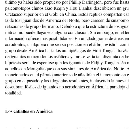
último ya había sido propuesto por Phillip Darlington, pero fue ha
paleontólogos chinos Gao Keqin y Hou Lianhai describieron un gru
Cretácico superior en el Gobi en China. Estos reptiles comparten car
la de los iguánidos de América del Norte, pero carecen de sinapo­mor
relaciones de grupo-hermano. Debido a que la estructura de los igua
miti­va, no puede llegarse a alguna conclu­sión. Sin embargo, en el ter
información ofrece más posibilidades. En un cladograma de áreas en 
acrodontos, cualquiera que sea su posición en el árbol, existiría cont
grupo desde América hasta los archipiélagos de
Fidji-Tonga a través
de iguanios no acrodontos asiáticos ya no se vería tan disyunta de l
hipótesis sería de esperarse que los iguanios de Fidji y Tonga est
aquellos de Mongolia que con sus similares de América del Norte. A
mencionados en el párrafo anterior se le añadirían el incremento en e
grupo en el pasado y las filogenias resultantes, incluyendo la nueva
descubran fósiles de iguanios no acrodontos en África, la paradoja d
totalidad.
Los caballos en América