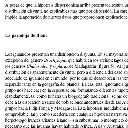
A pesar de que la hipótesis dispersionista arriba presentada resulta u
distribución disyunta no explicables más que por dispersión. La caren
impide la aportación de nuevos datos que proporcionen explicaciones
La paradoja de Blanc
Los iguánidos presentan una distribución disyunta. En su mayoría se
excepción del género
Brachylopus
que habita en los archipiélagos de
los géneros
Chalarodon
y
Oplurus
de Madagascar (figura 5). Al igua
distribución es aparentemente disyunta, pero a diferencia del caso ant
adecuado de iguanios en el mundo, por lo que se desconocen las ver
separado tanto en la geografía del planeta. La casi total ignorancia q
grupo nos hace caer en la especulación, formulando diferentes hipótes
Rápidamente, tal como lo haría un biogeógrafo tradicional, se me ocur
debe a la dispersión a saltos de poblaciones ancestrales desde las A
grupo) hacia Fidji-Tonga y Madagascar. Esta hipótesis indudablemen
comprobable, tal y como sucedería con cualquier hipótesis narrativa
herpetólogo francés Charles Blanc —sin subestimar lo incompleto de
necesario que las iguanas hayan habitado África, Asia y Australia. 