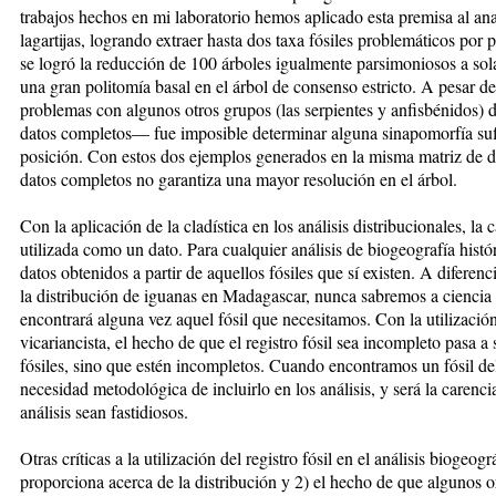
trabajos hechos en mi laboratorio hemos aplicado esta premisa al ana
lagartijas, logrando extraer hasta dos taxa fósiles problemáticos po
se logró la reducción de 100 árboles igualmente parsimoniosos a s
una gran politomía basal en el árbol de consenso estricto. A pesar de
problemas con algunos otros grupos (las serpientes y anfisbénidos) 
datos completos— fue imposible determinar alguna sinapomorfía sufi
posición. Con estos dos ejemplos generados en la misma matriz de d
datos completos no garantiza una mayor resolución en el árbol.
Con la aplicación de la cladística en los análisis distribucionales, la 
utilizada como un dato. Para cualquier análisis de biogeografía histó
datos obtenidos a partir de aquellos fósiles que sí existen. A diferen
la distribución de iguanas en Madagascar, nunca sabremos a ciencia ci
encontrará alguna vez aquel fósil que necesitamos. Con la utilización
vicariancista, el hecho de que el registro fósil sea incompleto pasa a
fósiles, sino que estén incompletos. Cuando encontramos un fósil del
necesidad metodológica de incluirlo en los análisis, y será la carenc
análisis sean fastidiosos.
Otras críticas a la utilización del registro fósil en el análisis biogeo
proporciona acerca de la distribución y 2) el hecho de que algunos 