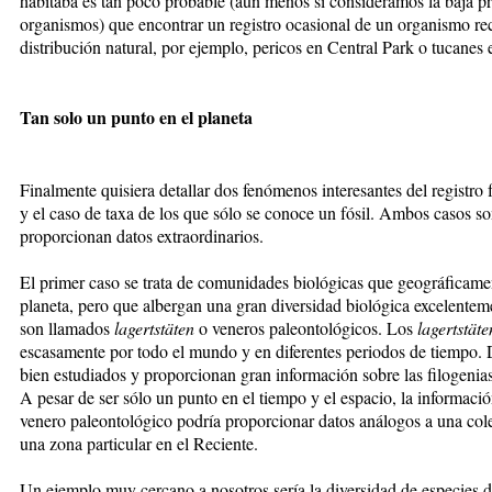
habitaba es tan poco probable (aún menos si consideramos la baja proba
organismos) que encontrar un registro ocasional de un organismo rec
distribución natural, por ejemplo, pericos en Central Park o tucanes 
Tan solo un punto en el planeta
Finalmente quisiera detallar dos fenómenos interesantes del registro fó
y el caso de taxa de los que sólo se conoce un fósil. Ambos casos 
proporcionan datos extraordinarios.
El primer caso se trata de comunidades biológicas que geográficame
planeta, pero que albergan una gran diversidad biológica excelente
son llamados
lagertstäten
o veneros paleontológicos. Los
lagertstäte
escasamente por todo el mundo y en diferentes periodos de tiempo.
bien estudiados y proporcionan gran información sobre las filogenia
A pesar de ser sólo un punto en el tiempo y el espacio, la informac
venero paleontológico podría proporcionar datos análogos a una cole
una zona particular en el Reciente.
Un ejemplo muy cercano a nosotros sería la diversidad de especies d