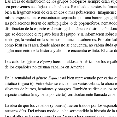
Las áreas de distribución de los grupos biológicos siempre están suj
sea por eventos ecológicos o climáticos. Resultado de estos fenómen
bien la fragmentación de ésta en dos o más poblaciones. Imagínense
misma especie que se encontraran separadas por una barrera geográfic
las poblaciones fueran de amblipígidos, o de pogonóforos, nemátodos,
distribución de la especie está restringida al área de distribución do
que se desconoce el registro fósil del grupo, y la información sobre su
embargo, la verdad no la sabemos ni nunca la sabremos. Por otro lad
como fósil en el área donde ahora no se encuentra, no cabría duda q
algún momento de la historia y ahora se encuentra extinto. El caso de 
Los caballos (género
Equus
) fueron traídos a América por los españo
de los españoles no existían caballos en América.
En la actualidad el género
Equus
está bien representado por varias e
asiático (figura 6). Entre éstas se encuentran varias cebras, la ahora 
silvestres de burros, hemiones y onagros. También se dice que los a
especie asiática (muy bella por cierto) vernáculamente llamada caball
La idea de que los caballos (y burros) fueron traídos por los españo
nuestros días. Del mismo modo que ha sorprendido la historia de la 
los caballos se hayan originado en América ha sorprendido a jinetes 