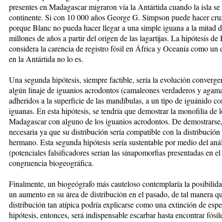
presentes en Madagascar migraron vía la Antártida cuando la isla se
continente. Si
con 10 000 años George G. Simpson puede hacer cruz
porque Blanc no pueda hacer llegar a una simple iguana a la mitad 
millones de años a partir del origen de las lagartijas. La hipótesis de
considera la carencia de registro fósil en África y Oceanía como un d
en la Antártida no lo es.
Una segunda hipótesis, siempre factible, sería la evolución converge
algún linaje de iguanios acrodontos (camaleones verdaderos y agamas
adheridos a la superficie de las mandíbulas, a un tipo de iguánido con
iguanas. En esta hipótesis, se tendría que demostrar la monofilia de 
Madagascar con alguno de los iguanios acrodontos. De demostrarse, 
necesaria ya que su distribución sería compatible con la distribució
hermano. Esta segunda hipótesis sería sustentable por medio del análi
(potenciales falsificadores serían las sinapomorfias presentadas en el
congruencia biogeográfica.
Finalmente, un biogeógrafo más cauteloso contemplaría la posibilida
un aumento en su área de distribución en el pasado, de tal manera q
distribución tan atípica podría explicarse como una extinción de espe
hipótesis, entonces, será indispensable escarbar hasta encontrar fósi