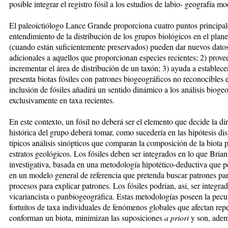
posible integrar el registro fósil a los estudios de labio- geografía m
El paleoictiólogo Lance Grande proporciona cuatro puntos principale
entendimiento de la distribución de los grupos biológicos en el plane
(cuando están suficientemente preservados) pueden dar nuevos dato
adicionales a aquellos que proporcionan especies recientes; 2) prov
incrementar el área de distribución de un taxón; 3) ayuda a establec
presenta biotas fósiles con patrones biogeográficos no reconocibles 
inclusión de fósiles añadirá un sentido dinámico a los análisis bioge
exclusivamente en taxa recientes.
En este contexto, un fósil no deberá ser el elemento que decide la di
histórica del grupo deberá tomar, como sucedería en las hipótesis dis
típicos análisis sinópticos que comparan la composición de la biota po
estratos geológicos.
Los fósiles deben ser integrados en lo que Brian
investigativa, basada en una metodología hipotético-deductiva que pe
en un modelo general de referencia que pretenda buscar patrones para
procesos para explicar patrones. Los fósiles podrían, así, ser integra
vicariancista o panbiogeográfica. Estas metodologías poseen la pecul
fortuitos de taxa individuales de fenómenos globales que afectan rep
conforman un biota, minimizan las suposiciones
a priori
y son, ademá