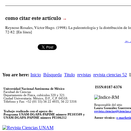
_____________________________________________________
como citar este artículo
→
Reynoso Rosales, Víctor Hugo
. (1998). La paleontología y la distribución de 
72-82. [En línea]
←
You are here:
Inicio
Búsqueda
Titulo
revistas
revista ciencias 52
L
ISSN:0187-6376
Universidad Nacional Autónoma de México
Facultad de Ciencias
Departamento de Física, cubículos 320 y 321.
Ciudad Universitaria. México, D.F., C.P. 04510.
Télefono y Fax: +52 (01 55) 56 22 4935, 56 22 5316
Responsable del sitio
Laura González Guerrer
Trabajo realizado con el apoyo de:
revista.ciencias@ciencia
Programa UNAM-DGAPA-PAPIME número PE103509 y
UNAM-DGAPA-PAPIME
número PE106212
Asesor técnico:
e-marketi