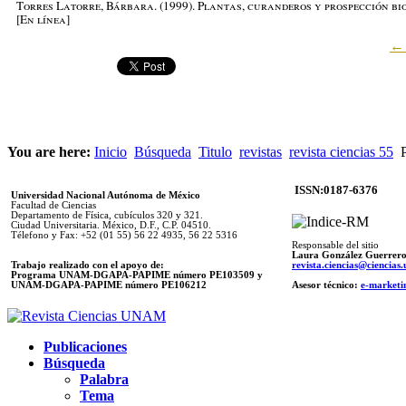
Torres Latorre, Bárbara
. (1999). Plantas, curanderos y prospección bi
[En línea]
You are here:
Inicio
Búsqueda
Titulo
revistas
revista ciencias 55
P
ISSN:0187-6376
Universidad Nacional Autónoma de México
Facultad de Ciencias
Departamento de Física, cubículos 320 y 321.
Ciudad Universitaria. México, D.F., C.P. 04510.
Télefono y Fax: +52 (01 55) 56 22 4935, 56 22 5316
Responsable del sitio
Laura González Guerrer
Trabajo realizado con el apoyo de:
revista.ciencias@ciencia
Programa UNAM-DGAPA-PAPIME número PE103509 y
UNAM-DGAPA-PAPIME
número PE106212
Asesor técnico:
e-marketi
Publicaciones
Búsqueda
Palabra
Tema