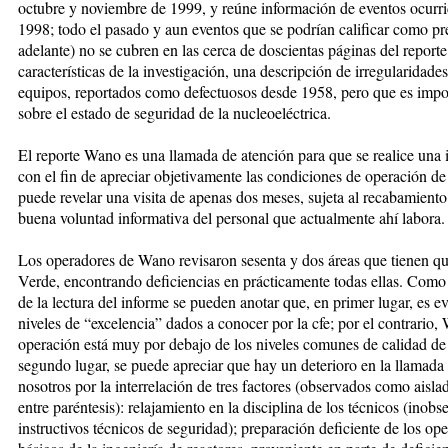
octubre y noviembre de 1999, y reúne información de eventos ocurrid
1998; todo el pasado y aun eventos que se podrían calificar como 
adelante) no se cubren en las cerca de doscientas páginas del report
características de la investigación, una descripción de irregularidade
equipos, reportados como defectuosos desde 1958, pero que es impor
sobre el estado de seguridad de la nucleoeléctrica.
El reporte Wano es una llamada de atención para que se realice una 
con el fin de apreciar objetivamente las condiciones de operación de 
puede revelar una visita de apenas dos meses, sujeta al recabamiento
buena voluntad informativa del personal que actualmente ahí labora.
Los operadores de Wano revisaron sesenta y dos áreas que tienen q
Verde, encontrando deficiencias en prácticamente todas ellas. Como
de la lectura del informe se pueden anotar que, en primer lugar, es e
niveles de “excelencia” dados a conocer por la cfe; por el contrario,
operación está muy por debajo de los niveles comunes de calidad de l
segundo lugar, se puede apreciar que hay un deterioro en la llamada
nosotros por la interrelación de tres factores (observados como aisl
entre paréntesis): relajamiento en la disciplina de los técnicos (inob
instructivos técnicos de seguridad); preparación deficiente de los op