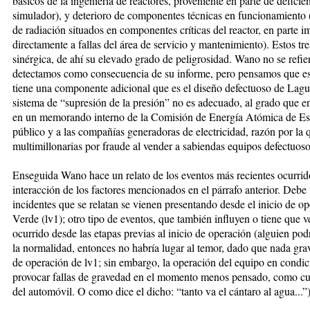
básicos de la ingeniería de reactores, proveniente en parte de deficie
simulador), y deterioro de componentes técnicas en funcionamiento
de radiación situados en componentes críticas del reactor, en parte i
directamente a fallas del área de servicio y mantenimiento). Estos tr
sinérgica, de ahí su elevado grado de peligrosidad. Wano no se refie
detectamos como consecuencia de su informe, pero pensamos que est
tiene una componente adicional que es el diseño defectuoso de Lag
sistema de “supresión de la presión” no es adecuado, al grado que e
en un memorando interno de la Comisión de Energía Atómica de Est
público y a las compañías generadoras de electricidad, razón por la
multimillonarias por fraude al vender a sabiendas equipos defectuoso
Enseguida Wano hace un relato de los eventos más recientes ocurridos
interacción de los factores mencionados en el párrafo anterior. Debe 
incidentes que se relatan se vienen presentando desde el inicio de 
Verde (lv1); otro tipo de eventos, que también influyen o tiene que v
ocurrido desde las etapas previas al inicio de operación (alguien pod
la normalidad, entonces no habría lugar al temor, dado que nada grav
de operación de lv1; sin embargo, la operación del equipo en condi
provocar fallas de gravedad en el momento menos pensado, como cua
del automóvil. O como dice el dicho: “tanto va el cántaro al agua...”)