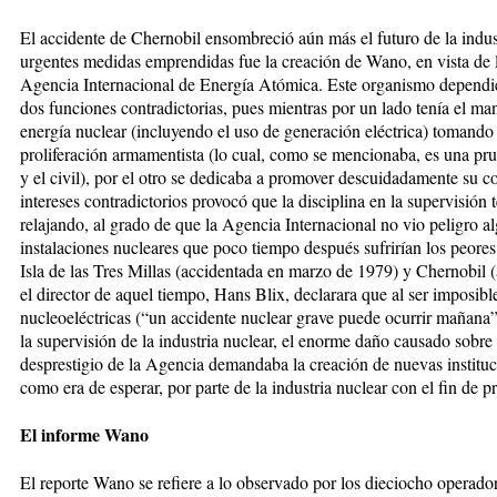
El accidente de Chernobil ensombreció aún más el futuro de la indust
urgentes medidas emprendidas fue la creación de Wano, en vista de l
Agencia Internacional de Energía Atómica. Este organismo dependie
dos funciones contradictorias, pues mientras por un lado tenía el ma
energía nuclear (incluyendo el uso de generación eléctrica) tomando 
proliferación armamentista (lo cual, como se mencionaba, es una prue
y el civil), por el otro se dedicaba a promover descuidadamente su c
intereses contradictorios provocó que la disciplina en la supervisión 
relajando, al grado de que la Agencia Internacional no vio peligro a
instalaciones nucleares que poco tiempo después sufrirían los peores 
Isla de las Tres Millas (accidentada en marzo de 1979) y Chernobil 
el director de aquel tiempo, Hans Blix, declarara que al ser imposible
nucleoeléctricas (“un accidente nuclear grave puede ocurrir mañana
la supervisión de la industria nuclear, el enorme daño causado sobre
desprestigio de la Agencia demandaba la creación de nuevas instituci
como era de esperar, por parte de la industria nuclear con el fin de p
El informe Wano
El reporte Wano se refiere a lo observado por los dieciocho operad