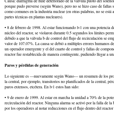
Causa: diafragma de hule deteriorado de la válvula piloto del soleno
porque pudo preverse (según Wano), pero no se hizo caso de fallas si
como comunes en la industria nuclear (en otras palabras, no se está 
partes técnicas en plantas nucleares).
• 8 de febrero de 1998. Al estar funcionando lv1 con una potencia d
núcleo del reactor, se violaron durante 0.5 segundos los límites per
debido a que la válvula b de control del flujo de recirculación se empe
valor de 107.07%. La causa se debió a múltiples errores humanos de
un operador emergente y el del cuarto de control y fallas de compone
reactor fue restablecida de manera contingente, pudiendo llegar a u
Paros y pérdidas de generación
Lo siguiente es —nuevamente según Wano— un resumen de los probl
la central, por ejemplo, transitorios no planificados de la central, pé
paros extensos, etcétera. En lv1 estos han sido:
• 9 de enero de 1999. Al estar en marcha la unidad a 70% de la pote
recirculación del reactor. Ninguna alarma se activó por la falla de la
por los operadores al notar reducciones en el flujo dentro del reactor