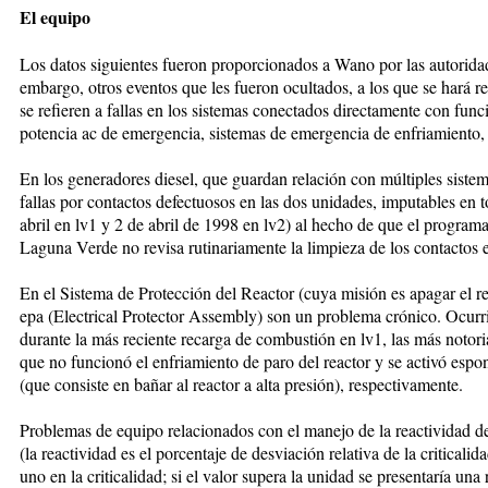
El equipo
Los datos siguientes fueron proporcionados a Wano por las autoridad
embargo, otros eventos que les fueron ocultados, a los que se hará 
se refieren a fallas en los sistemas conectados directamente con fun
potencia ac de emergencia, sistemas de emergencia de enfriamiento, 
En los generadores diesel, que guardan relación con múltiples sistem
fallas por contactos defectuosos en las dos unidades, imputables en t
abril en lv1 y 2 de abril de 1998 en lv2) al hecho de que el progra
Laguna Verde no revisa rutinariamente la limpieza de los contactos e
En el Sistema de Protección del Reactor (cuya misión es apagar el rea
epa (Electrical Protector Assembly) son un problema crónico. Ocurri
durante la más reciente recarga de combustión en lv1, las más notoria
que no funcionó el enfriamiento de paro del reactor y se activó espo
(que consiste en bañar al reactor a alta presión), respectivamente.
Problemas de equipo relacionados con el manejo de la reactividad de
(la reactividad es el porcentaje de desviación relativa de la criticali
uno en la criticalidad; si el valor supera la unidad se presentaría un