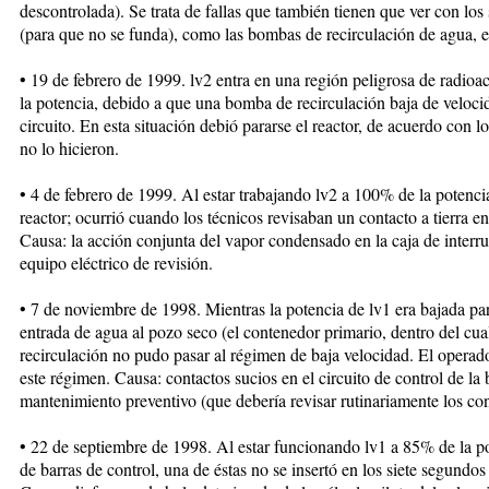
descontrolada). Se trata de fallas que también tienen que ver con los
(para que no se funda), como las bombas de recirculación de agua, et
• 19 de febrero de 1999. lv2 entra en una región peligrosa de radioa
la potencia, debido a que una bomba de recirculación baja de velocida
circuito. En esta situación debió pararse el reactor, de acuerdo con 
no lo hicieron.
• 4 de febrero de 1999. Al estar trabajando lv2 a 100% de la potenci
reactor; ocurrió cuando los técnicos revisaban un contacto a tierra en
Causa: la acción conjunta del vapor condensado en la caja de interru
equipo eléctrico de revisión.
• 7 de noviembre de 1998. Mientras la potencia de lv1 era bajada pa
entrada de agua al pozo seco (el contenedor primario, dentro del cual
recirculación no pudo pasar al régimen de baja velocidad. El opera
este régimen. Causa: contactos sucios en el circuito de control de la
mantenimiento preventivo (que debería revisar rutinariamente los con
• 22 de septiembre de 1998. Al estar funcionando lv1 a 85% de la p
de barras de control, una de éstas no se insertó en los siete segundos