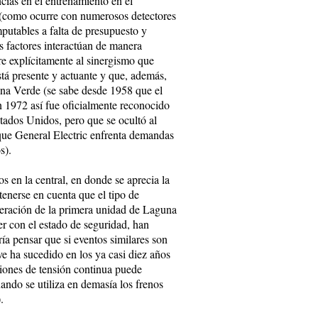
ncias en el entrenamiento en el
 (como ocurre con numerosos detectores
mputables a falta de presupuesto y
es factores interactúan de manera
re explícitamente al sinergismo que
á presente y actuante y que, además,
una Verde (se sabe desde 1958 que el
n 1972 así fue oficialmente reconocido
ados Unidos, pero que se ocultó al
 que General Electric enfrenta demandas
s).
 en la central, en donde se aprecia la
tenerse en cuenta que el tipo de
operación de la primera unidad de Laguna
er con el estado de seguridad, han
ría pensar que si eventos similares son
e ha sucedido en los ya casi diez años
ciones de tensión continua puede
ndo se utiliza en demasía los frenos
.