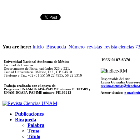
You are here:
Inicio
Búsqueda
Número
revistas
revista ciencias 7
ISSN:0187-6376
Universidad Nacional Autónoma de México
Facultad de Ciencias
Departamento de Física, cubículos 320 y 321.
Ciudad Universitaria. México, D.F., C.P. 04510.
Télefono y Fax: +52 (01 55) 56 22 4935, 56 22 5316
Responsable del sitio
Laura González Guerrer
Trabajo realizado con el apoyo de:
revista.ciencias@ciencia
Programa UNAM-DGAPA-PAPIME número PE103509 y
UNAM-DGAPA-PAPIME
número PE106212
Asesor técnico:
e-marketi
Publicaciones
Búsqueda
Palabra
Tema
Titulo