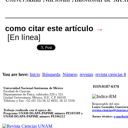
__________________________
como citar este artículo
→
[En línea]
You are here:
Inicio
Búsqueda
Número
revistas
revista ciencias 8
ISSN:0187-6376
Universidad Nacional Autónoma de México
Facultad de Ciencias
Departamento de Física, cubículos 320 y 321.
Ciudad Universitaria. México, D.F., C.P. 04510.
Télefono y Fax: +52 (01 55) 56 22 4935, 56 22 5316
Responsable del sitio
Laura González Guerrer
Trabajo realizado con el apoyo de:
revista.ciencias@ciencia
Programa UNAM-DGAPA-PAPIME número PE103509 y
UNAM-DGAPA-PAPIME
número PE106212
Asesor técnico:
e-marketi