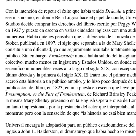
Con la intención de repetir el éxito que había tenido
Drácula
a princ
ese mismo año, en donde Bela Lugosi hace el papel de conde, Unive
Studios decide comprar los derechos del libreto escrito por Peggy W
en 1927 y puesto en escena en varias ciudades inglesas con una aud
numerosa. Había quienes pensaban que, a diferencia de la novela d
Stoker, publicada en 1897, el siglo que separaba a la de Mary Shell
constituía una dificultad, ya que seguramente resultaba totalmente aj
público. Sin embargo,
Frankenstein
nunca había salido del imaginar
colectivo, mucho menos en Inglaterra y Estados Unidos, en donde s
escenificó innumerables veces a lo largo del siglo XIX, con excepció
última década y la primera del siglo XX. El teatro fue el primer med
acercó esta historia a un público amplio, y lo hizo poco después de l
publicación del libro, en 1823, en una puesta en escena que llevó por
Presumption: or the Fate of Frankenstein
, de Richard Brinsley Peak
la misma Mary Shelley presenció en la English Opera House de Lon
un tanto impresionada por la prestancia del actor que interpretaba al
monstruo pero con la sensación de que “la historia no está bien man
Universal encarga la adaptación para un público estadounidense del 
inglés a John L. Balderston, el dramaturgo que había hecho lo mism