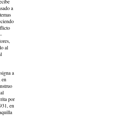
recibe
asado a
 temas
eciendo
licto
—
tores,
lo al
l
esigna a
a en
nstruo
al
rita por
1931, en
aquilla