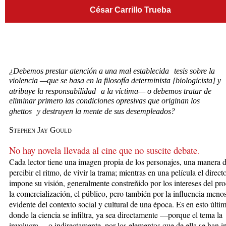
César Carrillo Trueba
¿Debemos prestar atención a una mal establecida tesis sobre la
violencia —que se basa en la filosofía determinista [biologicista] y
atribuye la responsabilidad a la víctima— o debemos tratar de
eliminar primero las condiciones opresivas que originan los
ghettos y destruyen la mente de sus desempleados?
Stephen Jay Gould
No hay novela llevada al cine que no susci
te deb
a
te
.
Cada lector tiene una imagen propia de los personajes, una manera 
percibir el ritmo, de vivir la trama; mientras en una película el direct
impone su visión, generalmente constreñido por los intereses del pro
la comercialización, el público, pero también por la influencia meno
evidente del contexto social y cultural de una época. Es en esto últi
donde la ciencia se infiltra, ya sea directamente —porque el tema la
involucra— o indirectamente, por los elementos que de ella se han i