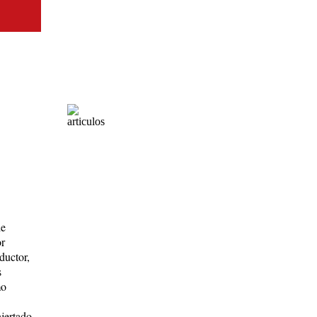
de
or
ductor,
s
mo
njertado