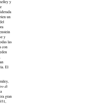
helley y
le
iderada
bien un
del
bra
enstein
ve y
odas las
a con
ueden
,
ban
ia. El
miley,
tro di
ia
era gran
931,