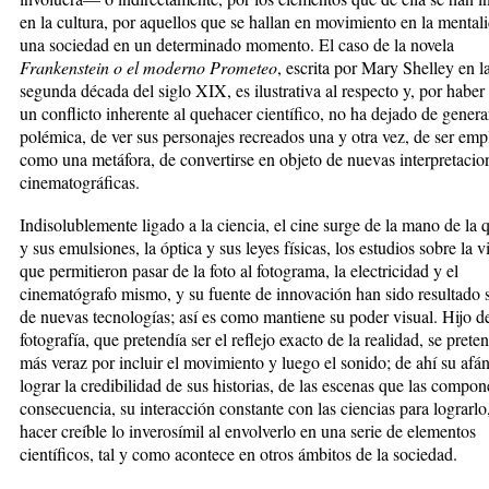
en la cultura, por aquellos que se hallan en movimiento en la mental
una sociedad en un determinado momento. El caso de la novela
Frankenstein o el moderno Prometeo
, escrita por Mary Shelley en l
segunda década del siglo XIX, es ilustrativa al respecto y, por haber
un conflicto inherente al quehacer científico, no ha dejado de genera
polémica, de ver sus personajes recreados una y otra vez, de ser em
como una metáfora, de convertirse en objeto de nuevas interpretacio
cinematográficas.
Indisolublemente ligado a la ciencia, el cine surge de la mano de la 
y sus emulsiones, la óptica y sus leyes físicas, los estudios sobre la v
que permitieron pasar de la foto al fotograma, la electricidad y el
cinematógrafo mismo, y su fuente de innovación han sido resultado 
de nuevas tecnologías; así es como mantiene su poder visual. Hijo de
fotografía, que pretendía ser el reflejo exacto de la realidad, se pret
más veraz por incluir el movimiento y luego el sonido; de ahí su afá
lograr la credibilidad de sus historias, de las escenas que las compon
consecuencia, su interacción constante con las ciencias para lograrlo
hacer creíble lo inverosímil al envolverlo en una serie de elementos
científicos, tal y como acontece en otros ámbitos de la sociedad.