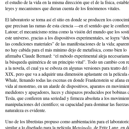
el estudio de la vida en la misma dirección que el de la física, establ
leyes y mecanismos que dieran cuenta de los fenómenos vitales.
El laboratorio se torna así el sitio en donde se producen los conocim
que precisan las ramas de esta ciencia —en el sentido que le confie
Latour; el mecanicismo reina como la visión del mundo que los sost
este universo, gracias a los dispositivos experimentales, se logra “de
las condiciones materiales” de las manifestaciones de la vida; apare
no hay cabida para el más mínimo dejo de metafísica, como bien lo
afirmaba Claude Bernard: “el método experimental aleja necesariam
la búsqueda quimérica de un principio vital”. Todo un cambio con r
a la novela, el cual ya se esboza en algunas versiones para teatro del 
XIX, pero que va a adquirir una dimensión aplastante en la película
Whale, llenando todas las escenas en donde Frankenstein se afana e
vida al monstruo, en un alarde de dispositivos, aparatos en movimien
medidores y apagadores, luces y chispazos producidos por bobinas 
Tesla, que confieren una seriedad y firmeza absoluta a los movimien
manipulaciones del científico; su capacidad para dominar las fuerzas
naturaleza es evidente.
Uno de los libretistas propuso como ambientación para el laboratori
similar a lo diseñado para la película
Metrópolis
, de Fritz Lang, en 