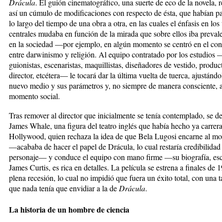
Drácula
. El guión cinematográfico, una suerte de eco de la novela, 
así un cúmulo de modificaciones con respecto de ésta, que habían p
lo largo del tiempo de una obra a otra, en las cuales el énfasis en los
centrales mudaba en función de la mirada que sobre ellos iba preval
en la sociedad —por ejemplo, en algún momento se centró en el conf
entre darwinismo y religión. Al equipo contratado por los estudios 
guionistas, escenaristas, maquillistas, diseñadores de vestido, produc
director, etcétera— le tocará dar la última vuelta de tuerca, ajustándo
nuevo medio y sus parámetros y, no siempre de manera consciente, a
momento social.
Tras remover al director que inicialmente se tenía contemplado, se d
James Whale, una figura del teatro inglés que había hecho ya carrer
Hollywood, quien rechaza la idea de que Bela Lugosi encarne al mo
—acababa de hacer el papel de Drácula, lo cual restaría credibilidad 
personaje— y conduce el equipo con mano firme —su biografía, esc
James Curtis, es rica en detalles. La película se estrena a finales de 
plena recesión, lo cual no impidió que fuera un éxito total, con una t
que nada tenía que envidiar a la de
Drácula
.
La historia de un hombre de ciencia