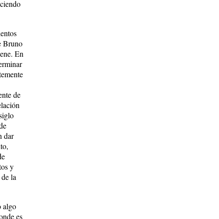
eciendo
ientos
re Bruno
iene. En
terminar
ntemente
ente de
elación
siglo
 de
n dar
to,
de
tos y
 de la
o algo
donde es