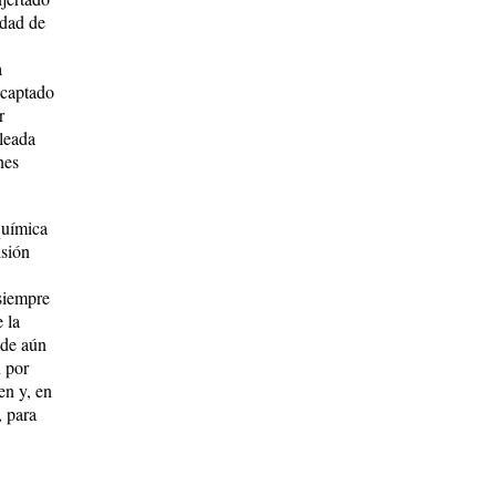
idad de
a
 captado
r
pleada
nes
química
isión
siempre
 la
ende aún
n por
en y, en
, para