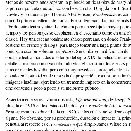
Menos de noventa años separan la publicación de la obra de Mary S
la primera película que se hizo con base en ella. Dirigida por J. Sear
Dawley y producida por Thomas Alva Edison,
Frankenstein
es cons
como la primera película de horror. Por su temprana factura, es más 
híbrido entre teatro y cine. La cámara permanece fija la mayor parte 
tiempo y los personajes se desplazan en el escenario como en una o
clásica. Hay una escena totalmente shakespeareana, en donde Frank
sostiene un cráneo y dialoga, para luego tomar una larga pluma de a
ponerse a escribir sobre un
secrétaire
. Sin embargo, a diferencia de t
obras de teatro montadas a lo largo del siglo XIX, la película muestr
detalle la manera como va cobrando vida el monstruo; los efectos p
parecer risibles hoy día, pero eran muy novedosos en aquél entonces
cuando en la atmósfera de una sala de proyección, oscura, se anima
imágenes insólitas, ejerciendo un tremendo impacto en la concurrenc
cine convencía poco a poco a su incipiente público.
Posteriormente se realizaron dos más,
Life without soul
, de Joseph S
filmada en 1915 en los Estados Unidos, y un
remake
de ésta,
Il mos
Frankenstein
, rodada en Italia en 1920, de las cuales no se tiene cop
alguna. No obstante, por su producción, duración e impacto, la prim
película al respecto es el
Frankenstein
que dirigió James Whale en 1
poco tiempo después de la aparición del cine sonoro.