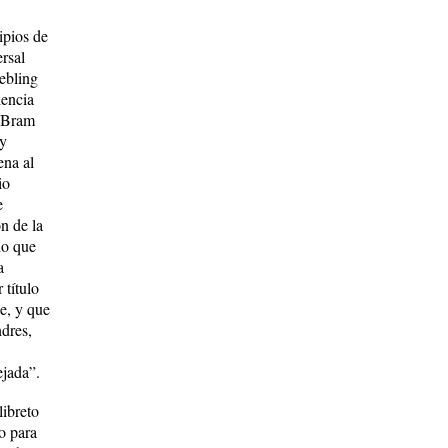
ipios de
rsal
ebling
iencia
e Bram
ey
ena al
io
e
n de la
io que
a
 título
e, y que
dres,
ejada”.
libreto
o para