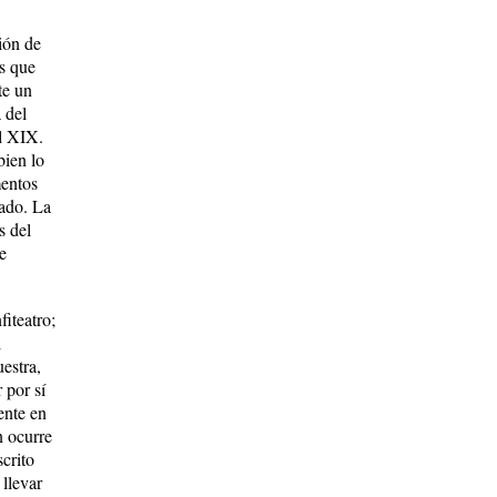
ión de
es que
te un
 del
l XIX.
bien lo
mentos
lado. La
s del
e
iteatro;
l
estra,
 por sí
ente en
n ocurre
crito
llevar