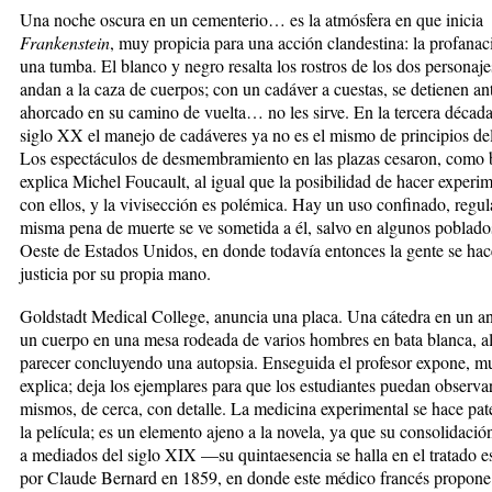
Una noche oscura en un cementerio… es la atmósfera en que inicia
Frankenstein
, muy propicia para una acción clandestina: la profanac
una tumba. El blanco y negro resalta los rostros de los dos personaj
andan a la caza de cuerpos; con un cadáver a cuestas, se detienen an
ahorcado en su camino de vuelta… no les sirve. En la tercera década
siglo XX el manejo de cadáveres ya no es el mismo de principios de
Los espectáculos de desmembramiento en las plazas cesaron, como 
explica Michel Foucault, al igual que la posibilidad de hacer experi
con ellos, y la vivisección es polémica. Hay un uso confinado, regu
misma pena de muerte se ve sometida a él, salvo en algunos poblado
Oeste de Estados Unidos, en donde todavía entonces la gente se hac
justicia por su propia mano.
Goldstadt Medical College, anuncia una placa. Una cátedra en un anf
un cuerpo en una mesa rodeada de varios hombres en bata blanca, a
parecer concluyendo una autopsia. Enseguida el profesor expone, mu
explica; deja los ejemplares para que los estudiantes puedan observar
mismos, de cerca, con detalle. La medicina experimental se hace pat
la película; es un elemento ajeno a la novela, ya que su consolidació
a mediados del siglo XIX —su quintaesencia se halla en el tratado es
por Claude Bernard en 1859, en donde este médico francés propone 