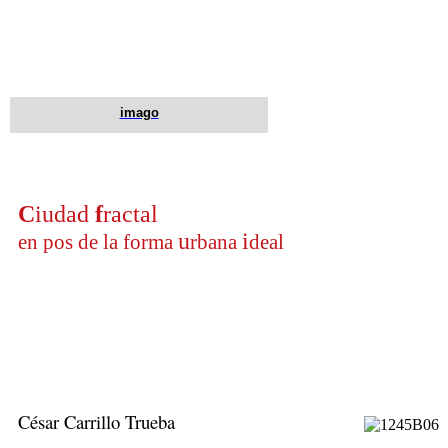
imago
C
iudad
f
ractal
u
i
en pos de la forma
rbana
deal
César Carrillo Trueba