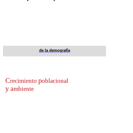
de la demografía
C
p
recimiento
oblacional
y
a
mbiente