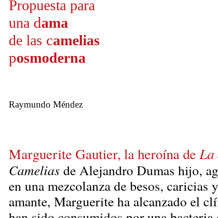
P
ropuesta para
d
una
ama
c
de las
amelias
p
osmoderna
Raymundo Méndez
La 
Marguerite Gautier, la heroína de
Camelias
de Alejandro Dumas hijo, a
en una mezcolanza de besos, caricias y
amante, Marguerite ha alcanzado el cl
han sido consumidos por una bacteria 