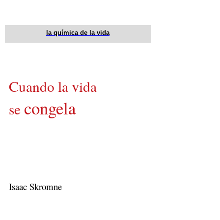
la química de la vida
C
v
uando la
ida
congela
se
Isaac Skromne