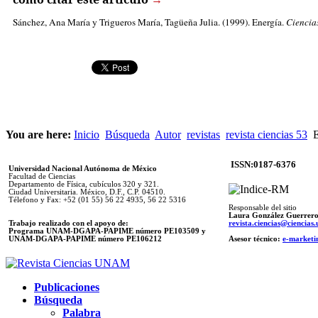
Sánchez, Ana María
y Trigueros María, Tagüeña Julia. (1999). Energía.
Ciencia
You are here:
Inicio
Búsqueda
Autor
revistas
revista ciencias 53
E
ISSN:0187-6376
Universidad Nacional Autónoma de México
Facultad de Ciencias
Departamento de Física, cubículos 320 y 321.
Ciudad Universitaria. México, D.F., C.P. 04510.
Télefono y Fax: +52 (01 55) 56 22 4935, 56 22 5316
Responsable del sitio
Laura González Guerrer
Trabajo realizado con el apoyo de:
revista.ciencias@ciencia
Programa UNAM-DGAPA-PAPIME número PE103509 y
UNAM-DGAPA-PAPIME
número PE106212
Asesor técnico:
e-marketi
Publicaciones
Búsqueda
Palabra