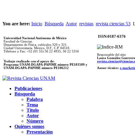
You are here:
Inicio
Búsqueda
Autor
revistas
revista ciencias 53
L
ISSN:0187-6376
Universidad Nacional Autónoma de México
Facultad de Ciencias
Departamento de Física, cubículos 320 y 321.
Ciudad Universitaria. México, D.F., C.P. 04510.
Télefono y Fax: +52 (01 55) 56 22 4935, 56 22 5316
Responsable del sitio
Laura González Guerrer
Trabajo realizado con el apoyo de:
revista.ciencias@ciencia
Programa UNAM-DGAPA-PAPIME número PE103509 y
UNAM-DGAPA-PAPIME
número PE106212
Asesor técnico:
e-marketi
Publicaciones
Búsqueda
Palabra
Tema
Titulo
Autor
Número
Quiénes somos
Presentación