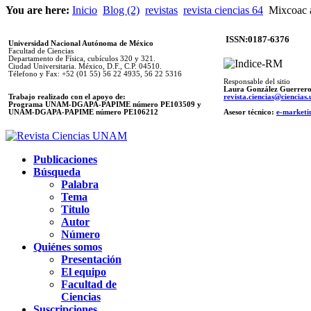
You are here:
Inicio
Blog (2)
revistas
revista ciencias 64
Mixcoac a
ISSN:0187-6376
Universidad Nacional Autónoma de México
Facultad de Ciencias
Departamento de Física, cubículos 320 y 321.
Ciudad Universitaria. México, D.F., C.P. 04510.
Télefono y Fax: +52 (01 55) 56 22 4935, 56 22 5316
Responsable del sitio
Laura González Guerrer
Trabajo realizado con el apoyo de:
revista.ciencias@ciencia
Programa UNAM-DGAPA-PAPIME número PE103509 y
UNAM-DGAPA-PAPIME
número PE106212
Asesor técnico:
e-marketi
Publicaciones
Búsqueda
Palabra
Tema
Titulo
Autor
Número
Quiénes somos
Presentación
El equipo
Facultad de
Ciencias
Suscripciones