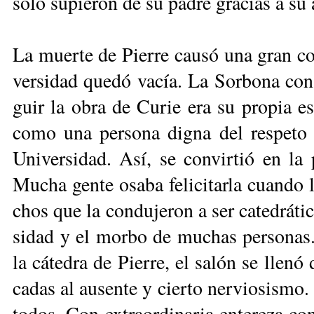
só­lo su­pie­ron de su pa­dre gra­cias a su 
La muer­te de Pie­rre cau­só una gran con
ver­si­dad que­dó va­cía. La Sor­bo­na con­
guir la obra de Cu­rie era su pro­pia es­
co­mo una per­so­na dig­na del res­pe­to 
Uni­ver­si­dad. Así, se con­vir­tió en la
Mu­cha gen­te osa­ba fe­li­ci­tar­la cuan­d
chos que la con­du­je­ron a ser ca­te­drá­ti­
si­dad y el mor­bo de mu­chas per­so­nas
la cá­te­dra de Pie­rre, el sa­lón se lle­nó 
ca­das al au­sen­te y cier­to ner­vio­sis­m
to­dos. Con ex­traor­di­na­ria en­te­re­za c