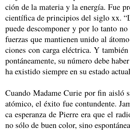
ción de la ma­te­ria y la ener­gía. Fue pre­
cien­tí­fi­ca de prin­ci­pios del si­glo xx. 
pue­de des­com­po­ner y por lo tan­to no ha
fuer­zas que man­tie­nen uni­do al áto­mo 
cio­nes con car­ga eléc­tri­ca. Y tam­bi
pon­tá­nea­men­te, su nú­me­ro de­be ha­ber
ha exis­ti­do siem­pre en su es­ta­do ac­tua
Cuan­do Ma­da­me Cu­rie por fin ais­ló sa
ató­mi­co, el éxi­to fue con­tun­den­te. Ja
ca es­pe­ran­za de Pie­rre era que el ra­d
no só­lo de buen co­lor, si­no es­pon­tá­nea