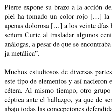
Pie­rre ex­po­ne su bra­zo a la ac­ción d
piel ha to­ma­do un co­lor ro­jo […] la
ape­nas do­lo­ro­sa […] a los vein­te días 
se­ño­ra Cu­rie al tras­la­dar al­gu­nos cen
aná­lo­gas, a pe­sar de que se en­con­tra­b
ja me­tá­li­ca”.
Mu­chos es­tu­dio­sos de di­ver­sas par­tes
es­te ti­po de ele­men­tos y así na­cie­ron el
cé­te­ra. Al mis­mo tiem­po, otro gru­po d
cép­ti­ca an­te el ha­llaz­go, ya que de ser
aba­jo to­das las con­cep­cio­nes de­fen­di