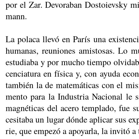
por el Zar. De­vo­ra­ban Dos­toievsky mi
mann.
La po­la­ca lle­vó en Pa­rís una exis­ten­cia
hu­ma­nas, reu­nio­nes amis­to­sas. Lo mu
es­tu­dia­ba y por mu­cho tiem­po ol­vi­da­
cen­cia­tu­ra en fí­si­ca y, con ayu­da eco
tam­bién la de ma­te­má­ti­cas con el mis
men­to pa­ra la In­dus­tria Na­cio­nal le so
mag­né­ti­cas del ace­ro tem­pla­do, fue su 
ce­si­ta­ba un lu­gar dón­de apli­car sus ex­
rie, que em­pe­zó a apo­yar­la, la in­vi­tó a 