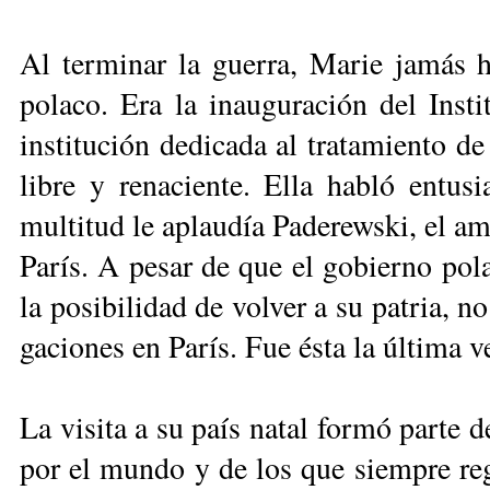
Al ter­mi­nar la gue­rra, Ma­rie ja­más ha
po­la­co. Era la inau­gu­ra­ción del Ins­t
ins­ti­tu­ción de­di­ca­da al tra­ta­mien­to d
li­bre y re­na­cien­te. Ella ha­bló en­tu­
mul­ti­tud le aplau­día Pa­de­rewski, el am
Pa­rís. A pe­sar de que el go­bier­no po­la­c
la po­si­bi­li­dad de vol­ver a su pa­tria, 
ga­cio­nes en Pa­rís. Fue és­ta la úl­ti­ma v
La vi­si­ta a su país na­tal for­mó par­te
por el mun­do y de los que siem­pre re­gre