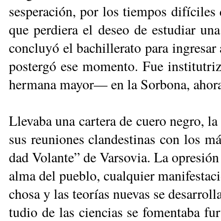
ses­pe­ra­ción, por los tiem­pos di­fí­ci­les
que per­die­ra el de­seo de es­tu­diar un
con­clu­yó el ba­chi­lle­ra­to pa­ra in­gre­sa
pos­ter­gó ese mo­men­to. Fue ins­ti­tu­t
her­ma­na ma­yor— en la Sor­bo­na, aho­ra e
Lle­va­ba una car­te­ra de cue­ro ne­gro, 
sus reu­nio­nes clan­des­ti­nas con los más 
dad Vo­lan­te” de Var­so­via. La opre­sión ru
al­ma del pue­blo, cual­quier ma­ni­fes­ta­c
cho­sa y las teo­rías nue­vas se de­sa­rro­ll
tu­dio de las cien­cias se fo­men­ta­ba fur