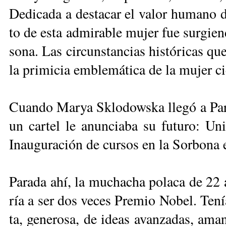
De­di­ca­da a des­ta­car el va­lor hu­ma­no d
to de es­ta ad­mi­ra­ble mu­jer fue sur­gie
so­na. Las cir­cuns­tan­cias his­tó­ri­cas qu
la pri­mi­cia em­ble­má­ti­ca de la mu­jer cien
Cuan­do Mar­ya Sklo­dows­ka lle­gó a Pa­rí
un car­tel le anun­cia­ba su fu­tu­ro: Uni
Inau­gu­ra­ción de cur­sos en la Sor­bo­na
Pa­ra­da ahí, la mu­cha­cha po­la­ca de 22 
ría a ser dos ve­ces Pre­mio No­bel. Te­nía
ta, ge­ne­ro­sa, de ideas avan­za­das, aman­