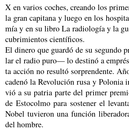
X en va­rios co­ches, crean­do los pri­me­r
la gran ca­pi­ta­na y lue­go en los hos­pi­
mía y en su li­bro La ra­dio­lo­gía y la gu
cu­bri­mien­tos cien­tí­ficos.
El di­ne­ro que guar­dó de su se­gun­do 
lar el ra­dio pu­ro— lo des­ti­nó a em­prés
ta ac­ción no re­sul­tó sor­pren­den­te. A
ca­de­nó la Re­vo­lu­ción ru­sa y Po­lo­nia i
vió a su pa­tria par­te del pri­mer pre­m
de Es­to­col­mo pa­ra sos­te­ner el le­van­ta­
No­bel tu­vie­ron una fun­ción li­be­ra­do­r
del hom­bre.