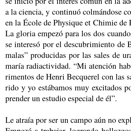
se ini­ció por el in­te­rés co­mún en la ad
a la cien­cia, y con­ti­nuó col­mán­do­se c
en la Éco­le de Phy­si­que et Chi­mie de Pa
La glo­ria em­pe­zó pa­ra los dos cuan­do
se in­te­re­só por el des­cu­bri­mien­to de 
ma­las” pro­du­ci­das por las sa­les de u
ma­ría radiactividad. “Mi aten­ción ha­bía 
ri­men­tos de Hen­ri Bec­que­rel con las 
ri­do y yo es­tá­ba­mos muy ex­ci­ta­dos p
pren­der un es­tu­dio es­pe­cial de él”.
Le atraía por ser un cam­po aún no ex­plo
Em­pe­zó a tra­ba­jar, lo­gran­do ha­llaz­go