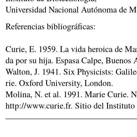
Uni­ver­si­dad Na­cio­nal Au­tó­no­ma de Mé
Re­fe­ren­cias bi­blio­grá­fi­cas:
Cu­rie, E. 1959. La vi­da he­roi­ca de Ma­ri
da por su hi­ja. Es­pa­sa Cal­pe, Bue­nos A
Wal­ton, J. 1941. Six Phy­si­cists: Ga­li­
rie. Ox­ford Uni­ver­sity, London.
Mo­li­na, N. et al. 1991. Ma­rie Cu­rie. Na
http://www­.cu­rie.fr. Si­tio del Ins­ti­tu­t
______________________________