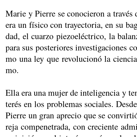
Ma­rie y Pie­rre se co­no­cie­ron a tra­vé
era un fí­si­co con tra­yec­to­ria, en su ba­ga­
dad, el cuar­zo pie­zoe­léc­tri­co, la ba­la
pa­ra sus pos­te­rio­res in­ves­ti­ga­cio­n
mo una ley que re­vo­lu­cio­nó la cien­ci
mo.
Ella era una mu­jer de in­te­li­gen­cia y te­
te­rés en los pro­ble­mas so­cia­les. Des­
Pie­rre un gran apre­cio que se con­vir­t
re­ja com­pe­ne­tra­da, con cre­cien­te ad­