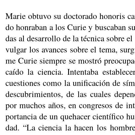
Ma­rie ob­tu­vo su doc­to­ra­do ho­no­ris c
do hon­ra­ban a los Cu­rie y bus­ca­ban su as
das al de­sa­rro­llo de la téc­ni­ca so­bre el
vul­gar los avan­ces so­bre el te­ma, sur­
me Cu­rie siem­pre se mos­tró preo­cu­pa­
caí­do la cien­cia. In­ten­ta­ba es­ta­ble
cues­tio­nes co­mo la uni­fi­ca­ción de sím­
des­cu­bri­mien­tos, de las cua­les de­pen­
por mu­chos años, en con­gre­sos de in­te
por­tan­cia de un que­ha­cer cien­tí­fi­co h
dad. “La cien­cia la ha­cen los hom­bre