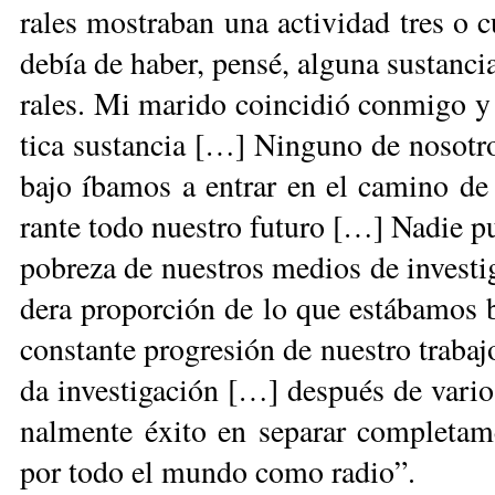
ra­les mos­tra­ban una ac­ti­vi­dad tres o
de­bía de ha­ber, pen­sé, al­gu­na sus­tan­ci
ra­les. Mi ma­ri­do coin­ci­dió con­mi­go y
ti­ca sus­tan­cia […] Nin­gu­no de no­so­tr
ba­jo íba­mos a en­trar en el ca­mi­no de
ran­te to­do nues­tro fu­tu­ro […] Na­die pue
po­bre­za de nues­tros me­dios de in­ves­ti­
de­ra pro­por­ción de lo que es­tá­ba­mos
cons­tan­te pro­gre­sión de nues­tro tra­ba
da in­ves­ti­ga­ción […] des­pués de va­ri
nal­men­te éxi­to en se­pa­rar com­ple­ta­m
por to­do el mun­do co­mo ra­dio”.