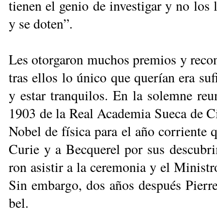
tie­nen el ge­nio de in­ves­ti­gar y no los 
y se doten”.
Les otor­ga­ron mu­chos pre­mios y re­co­n
tras ellos lo úni­co que que­rían era su­fi­
y es­tar tran­qui­los. En la so­lem­ne re
1903 de la Real Aca­de­mia Sue­ca de Cie
No­bel de fí­si­ca pa­ra el año co­rrien­te 
Cu­rie y a Bec­que­rel por sus des­cu­bri
ron asis­tir a la ce­re­mo­nia y el Mi­nis­
Sin em­bar­go, dos años des­pués Pie­rre 
bel.