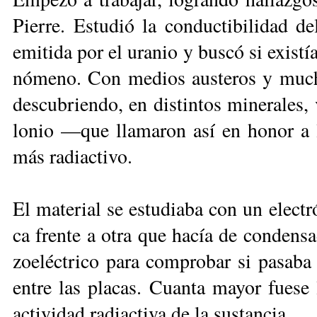
Pie­rre. Es­tu­dió la con­duc­ti­bi­li­dad d
emi­ti­da por el ura­nio y bus­có si exis­tí
nó­me­no. Con me­dios aus­te­ros y mu­chí­
des­cu­brien­do, en dis­tin­tos mi­ne­ra­les,
lo­nio —que lla­ma­ron así en ho­nor a l
más ra­diac­ti­vo.
El ma­te­rial se es­tu­dia­ba con un elec­tr
ca fren­te a otra que ha­cía de con­den­sa­
zoe­léc­tri­co pa­ra com­pro­bar si pa­sa­ba 
en­tre las pla­cas. Cuan­ta ma­yor fue­se 
ac­ti­vi­dad ra­diac­ti­va de la sus­tan­cia.