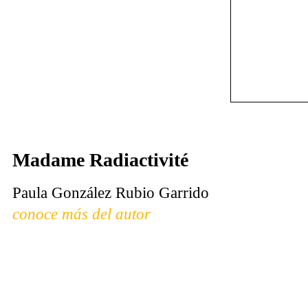
Ma­da­me Ra­diac­ti­vi­té
Pau­la Gon­zá­lez Ru­bio Ga­rri­do
conoce más del autor