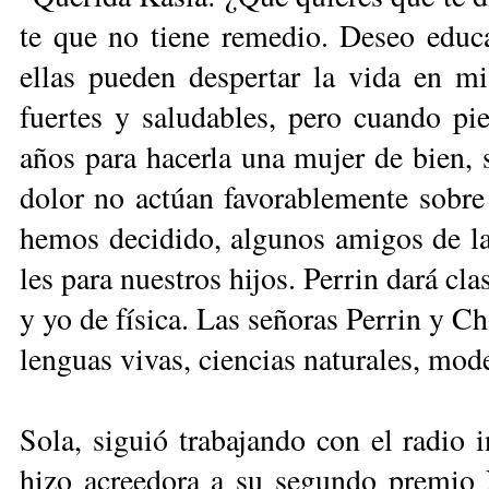
te que no tie­ne re­me­dio. De­seo edu­ca
ellas pue­den des­per­tar la vi­da en mi.
fuer­tes y sa­lu­da­bles, pe­ro cuan­do p
años pa­ra ha­cer­la una mu­jer de bien, si
do­lor no ac­túan fa­vo­ra­ble­men­te so­b
he­mos de­ci­di­do, al­gu­nos ami­gos de la 
les pa­ra nues­tros hi­jos. Pe­rrin da­rá cla
y yo de fí­si­ca. Las se­ño­ras Pe­rrin y Cha­
len­guas vi­vas, cien­cias na­tu­ra­les, mo­de­
So­la, si­guió tra­ba­jan­do con el ra­dio in­
hi­zo acree­do­ra a su se­gun­do pre­mio 