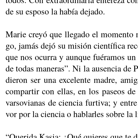
de su es­po­so la ha­bía de­jado.
Ma­rie cre­yó que lle­ga­do el mo­men­to n
go, ja­más de­jó su mi­sión cien­tí­fi­ca re
que nos ocu­rra y aun­que fué­ra­mos un cu
de to­das ma­ne­ras”. Ni la au­sen­cia de Pie
die­ron ser una ex­ce­len­te ma­dre, ami­g
com­par­tir con ellas, en los pa­seos de la
var­so­via­nas de cien­cia fur­ti­va; y en­tr
vor por la cien­cia o ha­blar­les so­bre la 
“Que­ri­da Ka­sia: ¿Qué quie­res que te di