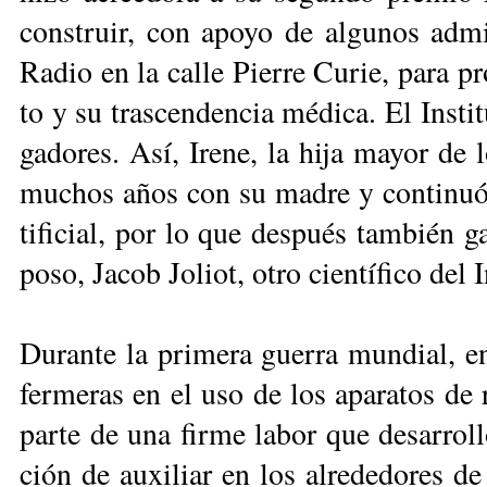
cons­truir, con apo­yo de al­gu­nos ad­mi­ra
Ra­dio en la ca­lle Pie­rre Cu­rie, pa­ra pr
to y su tras­cen­den­cia mé­di­ca. El Ins­ti­tu
ga­do­res. Así, Ire­ne, la hi­ja ma­yor de l
mu­chos años con su ma­dre y con­ti­nuó 
ti­fi­cial, por lo que des­pués tam­bién 
po­so, Ja­cob Jo­liot, otro cien­tí­fi­co del In
Du­ran­te la pri­me­ra gue­rra mun­dial, en
fer­me­ras en el uso de los apa­ra­tos de 
par­te de una fir­me la­bor que de­sa­rro­l
ción de au­xi­liar en los al­re­de­do­res de 