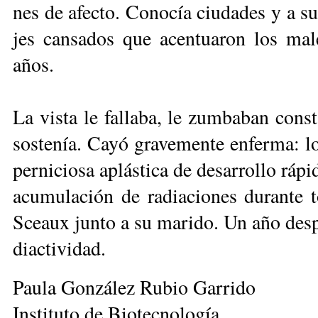
nes de afec­to. Co­no­cía ciu­da­des y a su
jes can­sa­dos que acen­tua­ron los ma­l
años.
La vis­ta le fa­lla­ba, le zum­ba­ban cons­
sos­te­nía. Ca­yó gra­ve­men­te en­fer­ma: 
per­ni­cio­sa aplás­ti­ca de de­sa­rro­llo rá­
acu­mu­la­ción de ra­dia­cio­nes du­ran­te 
Sceaux jun­to a su ma­ri­do. Un año des­p
diac­ti­vi­dad.
Pau­la Gon­zá­lez Ru­bio Ga­rri­do
Ins­ti­tu­to de Bio­tec­no­lo­gía,