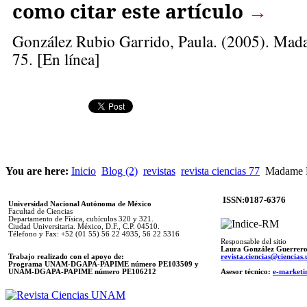
como citar este artículo
→
González Rubio Garrido, Paula
. (2005). Mad
75. [En línea]
You are here:
Inicio
Blog (2)
revistas
revista ciencias 77
Ma­da­me Ra
ISSN:0187-6376
Universidad Nacional Autónoma de México
Facultad de Ciencias
Departamento de Física, cubículos 320 y 321.
Ciudad Universitaria. México, D.F., C.P. 04510.
Télefono y Fax: +52 (01 55) 56 22 4935, 56 22 5316
Responsable del sitio
Laura González Guerrer
Trabajo realizado con el apoyo de:
revista.ciencias@ciencia
Programa UNAM-DGAPA-PAPIME número PE103509 y
UNAM-DGAPA-PAPIME
número PE106212
Asesor técnico:
e-marketi