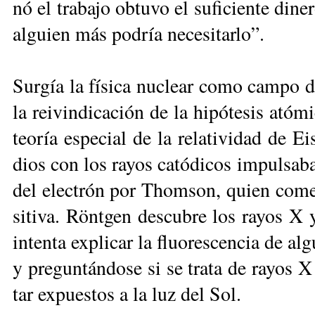
nó el tra­ba­jo ob­tu­vo el su­fi­cien­te di­n
al­guien más po­dría ne­ce­si­tar­lo”.
Sur­gía la fí­si­ca nu­clear co­mo cam­po d
la rei­vin­di­ca­ción de la hi­pó­te­sis ató­
teo­ría es­pe­cial de la re­la­ti­vi­dad de 
dios con los ra­yos ca­tó­di­cos im­pul­sa­b
del elec­trón por Thom­son, quien co­men­
si­ti­va. Rönt­gen des­cu­bre los ra­yos X y 
in­ten­ta ex­pli­car la fluo­res­cen­cia de al
y pre­gun­tán­do­se si se tra­ta de ra­yos 
tar ex­pues­tos a la luz del Sol.