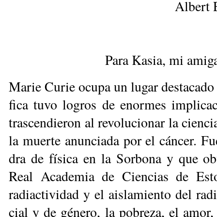
Albert 
Para Kasia, mi amig
Ma­rie Cu­rie ocu­pa un lu­gar des­ta­ca­do 
fi­ca tu­vo lo­gros de enor­mes im­pli­ca­c
tras­cen­die­ron al re­vo­lu­cio­nar la cien­ci
la muer­te anun­cia­da por el cán­cer. Fue
dra de fí­si­ca en la Sor­bo­na y que ob­
Real Aca­de­mia de Cien­cias de Es­to­
radiactividad y el ais­la­mien­to del ra­di
cial y de gé­ne­ro, la po­bre­za, el amor, 