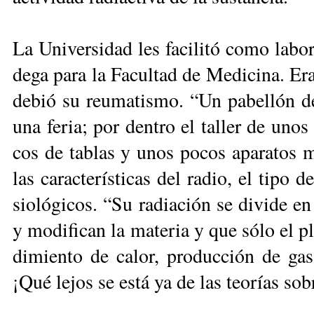
La Uni­ver­si­dad les fa­ci­li­tó co­mo la­b
de­ga pa­ra la Fa­cul­tad de Me­di­ci­na. E
de­bió su reu­ma­tis­mo. “Un pa­be­llón de
una fe­ria; por den­tro el ta­ller de un
cos de ta­blas y unos po­cos apa­ra­tos m
las ca­rac­te­rís­ti­cas del ra­dio, el ti­po
sio­ló­gi­cos. “Su ra­dia­ción se di­vi­de e
y mo­di­fi­can la ma­te­ria y que só­lo el p
di­mien­to de ca­lor, pro­duc­ción de gas 
¡Qué le­jos se es­tá ya de las teo­rías so­b