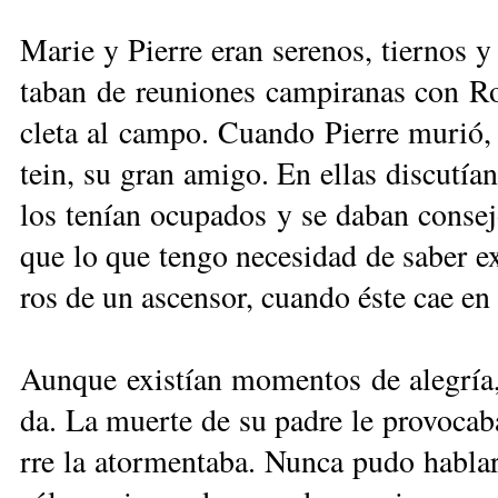
Ma­rie y Pie­rre eran se­re­nos, tier­nos y
ta­ban de reu­nio­nes cam­pi­ra­nas con Ro
cle­ta al cam­po. Cuan­do Pie­rre mu­rió, 
tein, su gran ami­go. En ellas dis­cu­tía
los te­nían ocu­pa­dos y se da­ban con­se
que lo que ten­go ne­ce­si­dad de sa­ber ex
ros de un as­cen­sor, cuan­do és­te cae en 
Aun­que exis­tían mo­men­tos de ale­grí
da. La muer­te de su pa­dre le pro­vo­ca­b
rre la ator­men­ta­ba. Nun­ca pu­do ha­bla