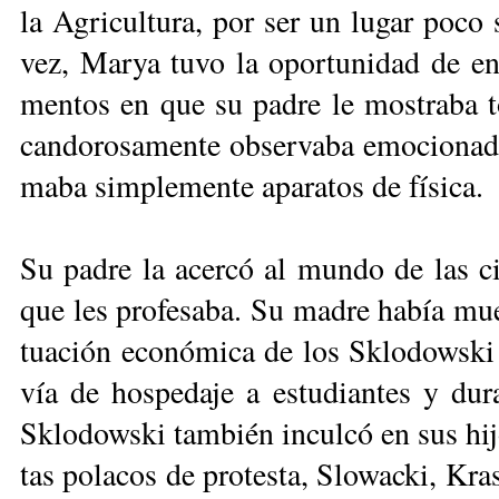
la Agri­cul­tu­ra, por ser un lu­gar po­co
vez, Mar­ya tu­vo la opor­tu­ni­dad de en­
men­tos en que su pa­dre le mos­tra­ba to
can­do­ro­sa­men­te ob­ser­va­ba emo­cio­na­d
ma­ba sim­ple­men­te apa­ra­tos de fí­si­ca.
Su pa­dre la acer­có al mun­do de las cie
que les pro­fe­sa­ba. Su ma­dre ha­bía mu
tua­ción eco­nó­mi­ca de los Sklo­dows­ki 
vía de hos­pe­da­je a es­tu­dian­tes y du­
Sklo­dows­ki tam­bién in­cul­có en sus hi­
tas po­la­cos de pro­tes­ta, Slo­wac­ki, Kra­