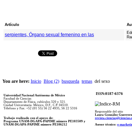
Artículo
Au
Ed
serpientes, Órgano sexual femenino en las
Ra
You are here:
Inicio
Blog (2)
busqueda
temas
del sexo
ISSN:0187-6376
Universidad Nacional Autónoma de México
Facultad de Ciencias
Departamento de Física, cubículos 320 y 321.
Ciudad Universitaria. México, D.F., C.P. 04510.
Télefono y Fax: +52 (01 55) 56 22 4935, 56 22 5316
Responsable del sitio
Laura González Guerrer
Trabajo realizado con el apoyo de:
revista.ciencias@ciencia
Programa UNAM-DGAPA-PAPIME número PE103509 y
UNAM-DGAPA-PAPIME
número PE106212
Asesor técnico:
e-marketi