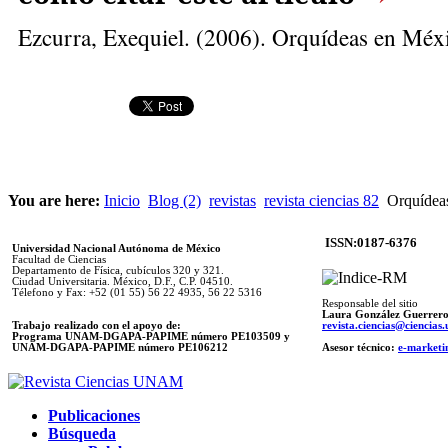
Ezcurra, Exequiel
. (2006). Orquídeas en Méx
You are here:
Inicio
Blog (2)
revistas
revista ciencias 82
Orquídea
ISSN:0187-6376
Universidad Nacional Autónoma de México
Facultad de Ciencias
Departamento de Física, cubículos 320 y 321.
Ciudad Universitaria. México, D.F., C.P. 04510.
Télefono y Fax: +52 (01 55) 56 22 4935, 56 22 5316
Responsable del sitio
Laura González Guerrer
Trabajo realizado con el apoyo de:
revista.ciencias@ciencia
Programa UNAM-DGAPA-PAPIME número PE103509 y
UNAM-DGAPA-PAPIME
número PE106212
Asesor técnico:
e-marketi
Publicaciones
Búsqueda