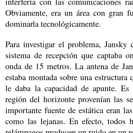
interfería con las comuni­ca­cio­nes 
Obviamente, era un área con gran fut
dominarla tecno­ló­gi­ca­mente.
Para investigar el problema, Jans­ky
sistema de recepción que cap­taba o
onda de 15 metros. La an­te­na de Jans
estaba montada sobre una estructura 
le daba la capacidad de apunte. Es 
región del horizon­te provenían las s
importante fuen­te de estática eran las
como las lejanas. En efecto, todos 
relámpagos producen un ruido en un re