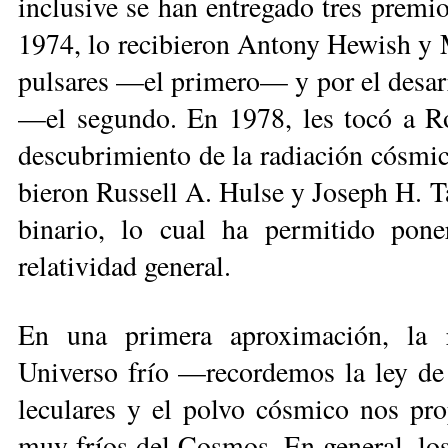
inclusive se han en­tregado tres premi
1974, lo re­ci­bieron Antony Hewish y 
pul­sares —el primero— y por el desarro
—el segundo. En 1978, les tocó a R
des­cu­brimiento de la radiación cósmi
bieron Russell A. Hulse y Joseph H. Ta
binario, lo cual ha permitido po­ne
relatividad general.
En una primera aproximación, la r
Universo frío —recordemos la ley d
leculares y el polvo cósmico nos pro
muy fríos del Cosmos. En general, los