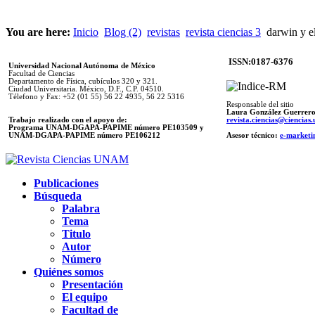
You are here:
Inicio
Blog (2)
revistas
revista ciencias 3
darwin y e
ISSN:0187-6376
Universidad Nacional Autónoma de México
Facultad de Ciencias
Departamento de Física, cubículos 320 y 321.
Ciudad Universitaria. México, D.F., C.P. 04510.
Télefono y Fax: +52 (01 55) 56 22 4935, 56 22 5316
Responsable del sitio
Laura González Guerrer
Trabajo realizado con el apoyo de:
revista.ciencias@ciencia
Programa UNAM-DGAPA-PAPIME número PE103509 y
UNAM-DGAPA-PAPIME
número PE106212
Asesor técnico:
e-marketi
Publicaciones
Búsqueda
Palabra
Tema
Titulo
Autor
Número
Quiénes somos
Presentación
El equipo
Facultad de