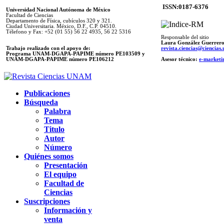
ISSN:0187-6376
Universidad Nacional Autónoma de México
Facultad de Ciencias
Departamento de Física, cubículos 320 y 321.
Ciudad Universitaria. México, D.F., C.P. 04510.
Télefono y Fax: +52 (01 55) 56 22 4935, 56 22 5316
Responsable del sitio
Laura González Guerrer
Trabajo realizado con el apoyo de:
revista.ciencias@ciencia
Programa UNAM-DGAPA-PAPIME número PE103509 y
UNAM-DGAPA-PAPIME
número PE106212
Asesor técnico:
e-marketi
Publicaciones
Búsqueda
Palabra
Tema
Titulo
Autor
Número
Quiénes somos
Presentación
El equipo
Facultad de
Ciencias
Suscripciones
Información y
venta