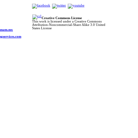
Creative Commons License
This work is licensed under a Creative Commons
Attribution-Noncommercial-Share Alike 3.0 United
o
States License
s.unam.mx
ngservices.com