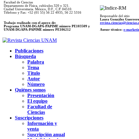
Facultad de Ciencias
Departamento de Física, cubículos 320 y 321.
Ciudad Universitaria. México, D.F., C.P. 04510.
Télefono y Fax: +52 (01 55) 56 22 4935, 56 22 5316
Responsable del sitio
Laura González Guerrer
Trabajo realizado con el apoyo de:
revista.ciencias@ciencia
Programa UNAM-DGAPA-PAPIME número PE103509 y
UNAM-DGAPA-PAPIME
número PE106212
Asesor técnico:
e-marketi
Publicaciones
Búsqueda
Palabra
Tema
Titulo
Autor
Número
Quiénes somos
Presentación
El equipo
Facultad de
Ciencias
Suscripciones
Información y
venta
Suscripción anual