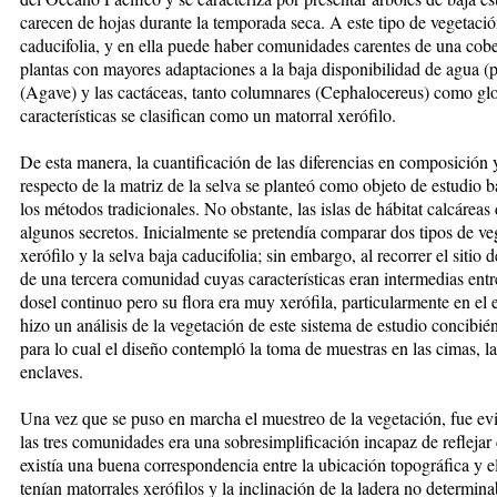
carecen de hojas durante la temporada seca. A este tipo de vegetació
caducifolia, y en ella puede haber comunidades carentes de una cob
plantas con mayores adaptaciones a la baja disponibilidad de agua (
(Agave) y las cactáceas, tanto columnares (Cephalocereus) como glo
características se clasifican como un matorral xerófilo.
De esta manera, la cuantificación de las diferencias en composición y
respecto de la matriz de la selva se planteó como objeto de estudio
los métodos tradicionales. No obstante, las islas de hábitat calcárea
algunos secretos. Inicialmente se pretendía comparar dos tipos de ve
xerófilo y la selva baja caducifolia; sin embargo, al recorrer el sitio 
de una tercera comunidad cuyas características eran intermedias entr
dosel continuo pero su flora era muy xerófila, particularmente en el 
hizo un análisis de la vegetación de este sistema de estudio concibi
para lo cual el diseño contempló la toma de muestras en las cimas, la
enclaves.
Una vez que se puso en marcha el muestreo de la vegetación, fue ev
las tres comunidades era una sobresimplificación incapaz de reflejar
existía una buena correspondencia entre la ubicación topográfica y el
tenían matorrales xerófilos y la inclinación de la ladera no determina