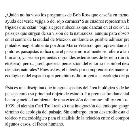
Q
¿
uién no ha visto los programas de Bob Ross que enseña en menos 
ayuda del verde vejiga o del rojo carmesí? Sus cuadros representan
trigales que están “bajo alegres nubecillas que danzan en el cielo”. E
paisajes que surgen de su visión de la naturaleza, aunque para obser
en el centro de la ciudad de México, en donde es posible admirar pre
pintados magistralmente por José María Velasco, que representan a 
pintores paisajistas indica que el paisaje normalmente se refiere a la
humano, ya sea en pequeñas o grandes extensiones de terreno (un río,
etcétera), pero... ¿será que esta percepción del entorno inspiró el des
ciencias naturales? Pues así es, el interés por comprender de manera 
ecológicos del espacio que percibimos dio origen a la ecología del pa
Ésta es una disciplina que integra aspectos del área biológica y de las 
paisaje como su principal objeto de estudio. La premisa fundamental 
heterogeneidad ambiental de una extensión de terreno influye en los
1939, el alemán Carl Troll realizó una integración del enfoque geogr
término de ecología del paisaje. Sin embargo, en su desarrollo esta 
teórico y metodológico para el análisis de la relación entre el compo
algunos casos, el factor humano.