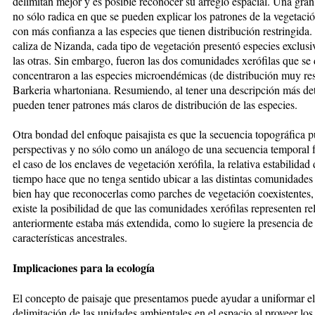
delimitan mejor y es posible reconocer su arreglo espacial. Una gran 
no sólo radica en que se pueden explicar los patrones de la vegetac
con más confianza a las especies que tienen distribución restringida.
caliza de Nizanda, cada tipo de vegetación presentó especies exclusi
las otras. Sin embargo, fueron las dos comunidades xerófilas que se 
concentraron a las especies microendémicas (de distribución muy re
Barkeria whartoniana. Resumiendo, al tener una descripción más detal
pueden tener patrones más claros de distribución de las especies.
Otra bondad del enfoque paisajista es que la secuencia topográfica p
perspectivas y no sólo como un análogo de una secuencia temporal f
el caso de los enclaves de vegetación xerófila, la relativa estabilidad
tiempo hace que no tenga sentido ubicar a las distintas comunidades
bien hay que reconocerlas como parches de vegetación coexistentes, 
existe la posibilidad de que las comunidades xerófilas representen re
anteriormente estaba más extendida, como lo sugiere la presencia 
características ancestrales.
Implicaciones para la ecología
El concepto de paisaje que presentamos puede ayudar a uniformar el l
delimitación de las unidades ambientales en el espacio al proveer los