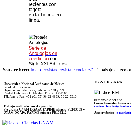
recientes
con
tarjeta
en la Tienda en
línea.
Serie de
Antologías en
coedición
con
Siglo XXI Editores
You are here:
Inicio
revistas
revista ciencias 67
El paisaje en ecolo
ISSN:0187-6376
Universidad Nacional Autónoma de México
Facultad de Ciencias
Departamento de Física, cubículos 320 y 321.
Ciudad Universitaria. México, D.F., C.P. 04510.
Télefono y Fax: +52 (01 55) 56 22 4935, 56 22 5316
Responsable del sitio
Laura González Guerrer
Trabajo realizado con el apoyo de:
revista.ciencias@ciencia
Programa UNAM-DGAPA-PAPIME número PE103509 y
UNAM-DGAPA-PAPIME
número PE106212
Asesor técnico:
e-marketi