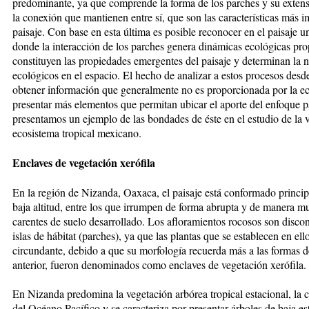
predominante, ya que comprende la forma de los parches y su extens
la conexión que mantienen entre sí, que son las características más im
paisaje. Con base en esta última es posible reconocer en el paisaje 
donde la interacción de los parches genera dinámicas ecológicas prop
constituyen las propiedades emergentes del paisaje y determinan la n
ecológicos en el espacio. El hecho de analizar a estos procesos desd
obtener información que generalmente no es proporcionada por la eco
presentar más elementos que permitan ubicar el aporte del enfoque pa
presentamos un ejemplo de las bondades de éste en el estudio de la v
ecosistema tropical mexicano.
Enclaves de vegetación xerófila
En la región de Nizanda, Oaxaca, el paisaje está conformado princip
baja altitud, entre los que irrumpen de forma abrupta y de manera mu
carentes de suelo desarrollado. Los afloramientos rocosos son disc
islas de hábitat (parches), ya que las plantas que se establecen en ell
circundante, debido a que su morfología recuerda más a las formas d
anterior, fueron denominados como enclaves de vegetación xerófila.
En Nizanda predomina la vegetación arbórea tropical estacional, la c
del Océano Pacífico y se caracteriza por presentar árboles de baja e