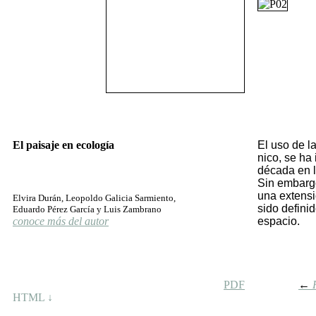
El paisaje en ecología
El uso de la 
ni­co, se ha 
dé­ca­da en­ l
Sin em­bar­g
una ex­ten­si
Elvira Durán, Leopoldo Galicia Sarmiento,
si­do de­fi­ni
Eduardo Pérez García y Luis Zambrano
conoce más del autor
es­pa­cio.
PDF
←
HTML ↓