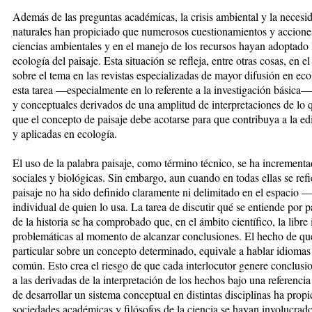
Además de las preguntas académicas, la crisis ambiental y la necesid
naturales han propiciado que numerosos cuestionamientos y acciones 
ciencias ambientales y en el manejo de los recursos hayan adoptado l
ecología del paisaje. Esta situación se refleja, entre otras cosas, en 
sobre el tema en las revistas especializadas de mayor difusión en ec
esta tarea —especialmente en lo referente a la investigación básica
y conceptuales derivados de una amplitud de interpretaciones de lo q
que el concepto de paisaje debe acotarse para que contribuya a la ed
y aplicadas en ecología.
El uso de la palabra paisaje, como término técnico, se ha incrementad
sociales y biológicas. Sin embargo, aun cuando en todas ellas se refi
paisaje no ha sido definido claramente ni delimitado en el espacio —
individual de quien lo usa. La tarea de discutir qué se entiende por p
de la historia se ha comprobado que, en el ámbito científico, la libr
problemáticas al momento de alcanzar conclusiones. El hecho de qu
particular sobre un concepto determinado, equivale a hablar idiomas 
común. Esto crea el riesgo de que cada interlocutor genere conclusi
a las derivadas de la interpretación de los hechos bajo una referenci
de desarrollar un sistema conceptual en distintas disciplinas ha prop
sociedades académicas y filósofos de la ciencia se hayan involucrado