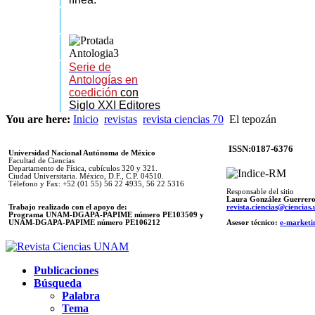
Serie de
Antologías en
coedición
con
Siglo XXI Editores
You are here:
Inicio
revistas
revista ciencias 70
El tepozán
ISSN:0187-6376
Universidad Nacional Autónoma de México
Facultad de Ciencias
Departamento de Física, cubículos 320 y 321.
Ciudad Universitaria. México, D.F., C.P. 04510.
Télefono y Fax: +52 (01 55) 56 22 4935, 56 22 5316
Responsable del sitio
Laura González Guerrer
Trabajo realizado con el apoyo de:
revista.ciencias@ciencia
Programa UNAM-DGAPA-PAPIME número PE103509 y
UNAM-DGAPA-PAPIME
número PE106212
Asesor técnico:
e-marketi
Publicaciones
Búsqueda
Palabra
Tema